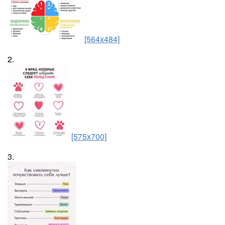
[564x484]
2.
[575x700]
3.