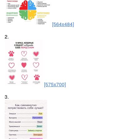
[564x484]
2.
[575x700]
3.