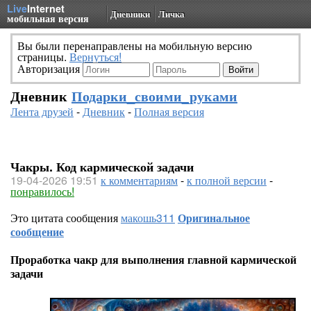
Live
Internet
Дневники
Личка
мобильная версия
Вы были перенаправлены на мобильную версию
страницы.
Вернуться!
Авторизация
Дневник
Подарки_своими_руками
Лента друзей
-
Дневник
-
Полная версия
Чакры. Код кармической задачи
19-04-2026 19:51
к комментариям
-
к полной версии
-
понравилось!
Это цитата сообщения
макошь311
Оригинальное
сообщение
Проработка чакр для выполнения главной кармической
задачи