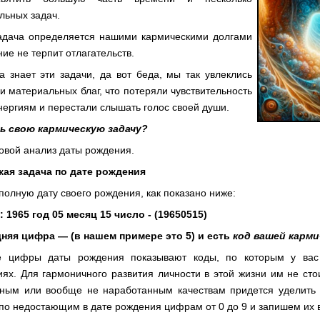
льных задач.
адача определяется нашими кармическими долгами
ие не терпит отлагательств.
 знает эти задачи, да вот беда, мы так увлеклись
и материальных благ, что потеряли чувствительность
энергиям и перестали слышать голос своей души.
ть свою кармическую задачу?
овой анализ даты рождения.
ая задача по дате рождения
полную дату своего рождения, как показано ниже:
 1965 год 05 месяц 15 число - (19650515)
я цифра — (в нашем примере это 5) и есть
код вашей карми
е цифры даты рождения показывают коды, по которым у вас
ях. Для гармоничного развития личности в этой жизни им не сто
ным или вообще не наработанным качествам придется уделить
по недостающим в дате рождения цифрам от 0 до 9 и запишем их 