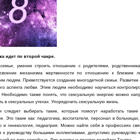
а идет по второй чакре.
семьи, умение строить отношение с родителями, родственника
Освоение механизма жертвенности по отношению к близким лю
м людям. Приветствуется создание многодетной семьи. Развитие 
ого аспекта любви. Этим людям необходимо научиться контролиро
. Необходимо также понять, что сексуальную энергию можно напр
ь в сексуальных утехах. Упорядочить сексуальную жизнь.
 следует выбирать такие, которые помогут наработать такие к
е. Это такие как: педагогика, воспитатели, персонал в больницах
о и гинекология, педиатрия. Можно найти себя в профессиях свя
я к руководству большими коллективами, допустимо руководство 
ений по типу семейных. Для духовных практик подойдет Тантра.