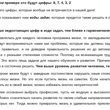
примере это будут цифры: 8, 7, 4, 3, 2
 это цифры, которые вообще не встречаются в нашей дате!
ы показывают нам
коды задач
, которые придется также решать в 
ше недостающих цифр в коде задач, тем ближе к гармоничном
тавлялась для каждого человека программа жизни, то закладывали
дут восприниматься нами как проблемы, которые мы должны нау
 правильно, и не доведем правильность решения их до автомат
 и с разными степенями сложности. Поэтому на возникающие труд
 Это всего лишь задачи для нашего обучения и развития. Причем
н в состоянии решить.
Чем выше уровень развития человека, те
уроки жизни будут с завидным постоянством нарушать наше споко
лосы жизни. Но это если пустить жизнь на самотек. Если начать
ть их в своей жизни, можно избежать многих неприятностей.
ее осознанно выбрать профессию, пусть не модную и высокооп
Можно сознательно начать развитие по своим слабым направлениям,
торых нет. Тогда можно превратить жизнь в удивительное приклю