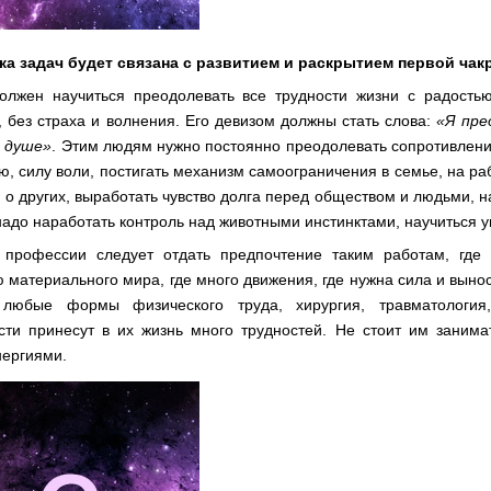
а задач будет связана с развитием и раскрытием первой чак
олжен научиться преодолевать все трудности жизни с радость
, без страха и волнения. Его девизом должны стать слова:
«Я пре
в душе»
. Этим людям нужно постоянно преодолевать сопротивления
ю, силу воли, постигать механизм самоограничения в семье, на ра
 о других, выработать чувство долга перед обществом и людьми, н
надо наработать контроль над животными инстинктами, научиться у
 профессии следует отдать предпочтение таким работам, где
материального мира, где много движения, где нужна сила и выносл
, любые формы физического труда, хирургия, травматология
сти принесут в их жизнь много трудностей. Не стоит им занима
нергиями.