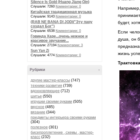
Silence Is Gold (Huang Jiang Qin)
Слушали: 7260
Комментарии: 0
Например,
Китайская традиционная музыка
принимает
Слушали: 9143
Комментарии: 0
(RAB NE BANA DI JODI/"Эту пару
будет, хот
создал Бог")
Слушали: 6538
Комментарии: 0
Если чело
Говинда Харе...очень нежное и
душа, он б
красивое звучание...
Слушали: 27194
Комментарии: 3
предназнач
Sun Yan Zi
жизнь усп
Слушали: 4774
Комментарии: 0
Трактовк
Рубрики
-
другие мастер-классы
(747)
техники развития
(739)
вдохновляющее
(712)
шитье
(550)
игрушки своими руками
(505)
вкусное
(485)
вязание
(344)
предметы интерьера своими руками
(304)
полезное
(301)
бисепроплетение , схемы , мастер-
класс
(232)