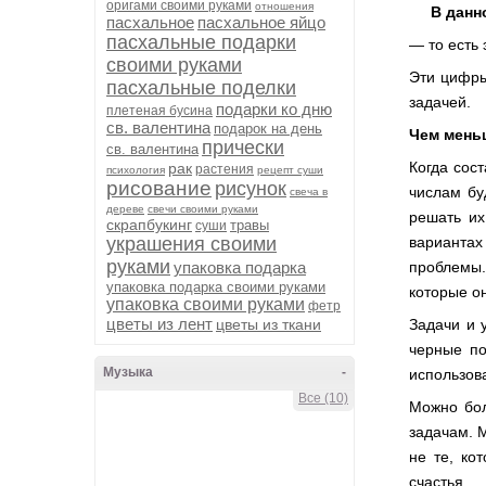
оригами своими руками
отношения
В данном 
пасхальное
пасхальное яйцо
пасхальные подарки
— то есть
своими руками
Эти цифр
пасхальные поделки
задачей.
подарки ко дню
плетеная бусина
св. валентина
подарок на день
Чем мень
прически
св. валентина
Когда сос
рак
растения
психология
рецепт суши
рисование
рисунок
числам бу
свеча в
дереве
свечи своими руками
решать их
скрапбукинг
травы
суши
украшения своими
вариантах
руками
упаковка подарка
проблемы.
упаковка подарка своими руками
которые о
упаковка своими руками
фетр
цветы из лент
цветы из ткани
Задачи и 
черные по
Музыка
-
использова
Все (10)
Можно бол
задачам. 
не те, ко
счастья.