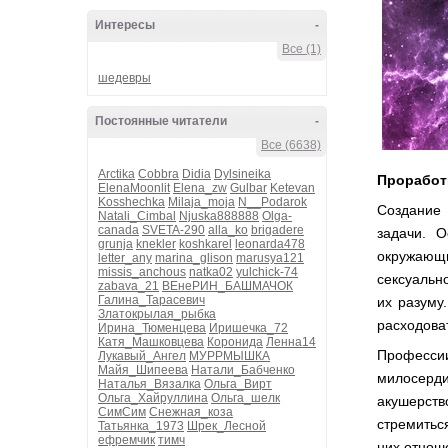
Интересы
-
Все (1)
шедевры
Постоянные читатели
-
Все (6638)
Arctika
Cobbra
Didia
Dylsineika
Проработк
ElenaMoonlit
Elena_zw
Gulbar
Ketevan
Kosshechka
Milaja_moja
N__Podarok
Создание 
Natali_Cimbal
Njuska888888
Olga-
canada
SVETA-290
alla_ko
brigadere
задачи. 
grunja
knekler
koshkarel
leonarda478
окружающи
letter_any
marina_glison
marusya121
missis_anchous
natka02
yulchick-74
сексуальн
zabava_21
ВЕнеРИН_БАШМАЧОК
Галина_Тарасевич
их разуму
Златокрылая_рыбка
расходоват
Ирина_Тюменцева
Иришечка_72
Катя_Машковцева
Коронида
Ленна14
Профессии
Лукавый_Ангел
МУРРМЫШКА
Майя_Шипеева
Натали_Бабченко
милосерди
Наталья_Вязалка
Ольга_Вирт
Ольга_Хайруллина
Ольга_шелк
акушерств
СимСим
Снежная_коза
стремитьс
Татьянка_1973
Шрек_Лесной
ефремчик
тимч
них отнош