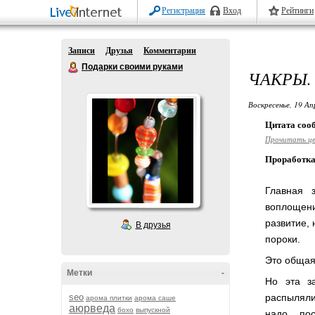
Регистрация
Вход
Рейтинги
Записи
Друзья
Комментарии
Подарки своими руками
ЧАКРЫ.
Воскресенье, 19 Ап
Цитата со
Прочитать ц
Проработка
Главная 
воплощени
развитие, 
В друзья
пороки.
Это общая
Метки
-
Но эта з
seo
распыляли
арома плитки
арома саше
аюрведа
бохо
выпускной
надо пос