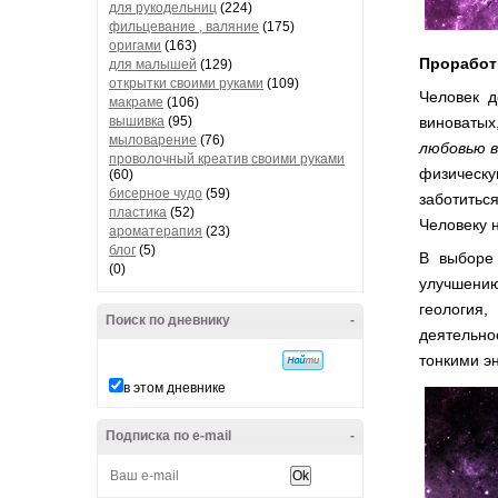
для рукодельниц
(224)
фильцевание , валяние
(175)
оригами
(163)
Проработк
для малышей
(129)
открытки своими руками
(109)
Человек д
макраме
(106)
вышивка
(95)
виноватых
мыловарение
(76)
любовью 
проволочный креатив своими руками
физическу
(60)
бисерное чудо
(59)
заботиться
пластика
(52)
Человеку 
ароматерапия
(23)
блог
(5)
В выборе
(0)
улучшению 
геология
Поиск по дневнику
-
деятельно
тонкими э
в этом дневнике
Подписка по e-mail
-