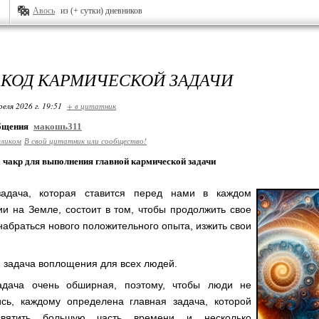
Авось
из (+ сутки) дневников
 КОД КАРМИЧЕСКОЙ ЗАДАЧИ
реля 2026 г. 19:51
+ в цитатник
общения
макошь311
еликом
В свой цитатник или сообщество!
 чакр для выполнения главной кармической задачи
задача, которая ставится перед нами в каждом
и на Земле, состоит в том, чтобы продолжить свое
набраться нового положительного опыта, изжить свои
 задача воплощения для всех людей.
адача очень обширная, поэтому, чтобы люди не
сь, каждому определена главная задача, которой
вятить большую часть времени и несколько