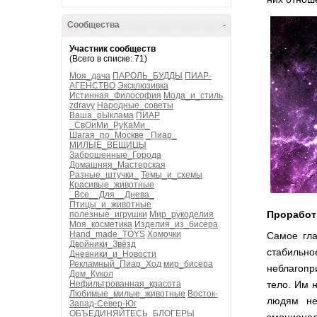
Сообщества
-
Участник сообществ
(Всего в списке: 71)
Моя_дача
ПАРОЛЬ_БУДДЫ
ПИАР-
АГЕНСТВО
Эксклюзивка
Истинная_Философия
Мода_и_стиль
zdravy
Народные_советы
Ваша_рЫклама
ПИАР
_СвОиМи_РуКаМи_
Шагая_по_Москве
_Пиар_
МИЛЫЕ_ВЕЩИЦЫ
Заброшенные_Города
Домашняя_Мастерская
Разные_штучки_
Темы_и_схемы
Красивые_животные
_Все__Для__Днева_
Птицы_и_животные
Проработк
полезные_игрушки
Мир_рукоделия
Моя_косметика
Изделия_из_бисера
Hand_made_TOYS
Хомочки
Самое гла
Двойники_Звёзд
стабильно
Дневники_и_Новости
Рекламный_Пиар_Ход
мир_бисера
неблагопр
Дом_Кукол
Нефильтрованная_красота
тело. Им 
Любимые_милые_животные
Восток-
людям не
Запад-Север-Юг
ОБЪЕДИНЯЙТЕСЬ_БЛОГЕРЫ