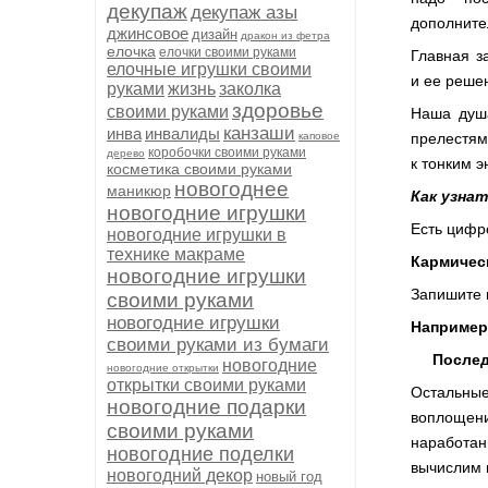
декупаж
декупаж азы
дополните
джинсовое
дизайн
дракон из фетра
елочка
елочки своими руками
Главная з
елочные игрушки своими
и ее решен
руками
жизнь
заколка
здоровье
своими руками
Наша душа
канзаши
инва
инвалиды
каповое
прелестям
коробочки своими руками
дерево
к тонким 
косметика своими руками
новогоднее
маникюр
Как узна
новогодние игрушки
Есть цифр
новогодние игрушки в
технике макраме
Кармическ
новогодние игрушки
Запишите 
своими руками
новогодние игрушки
Например:
своими руками из бумаги
Последня
новогодние
новогодние открытки
открытки своими руками
Остальны
новогодние подарки
воплощени
своими руками
наработан
новогодние поделки
вычислим 
новогодний декор
новый год