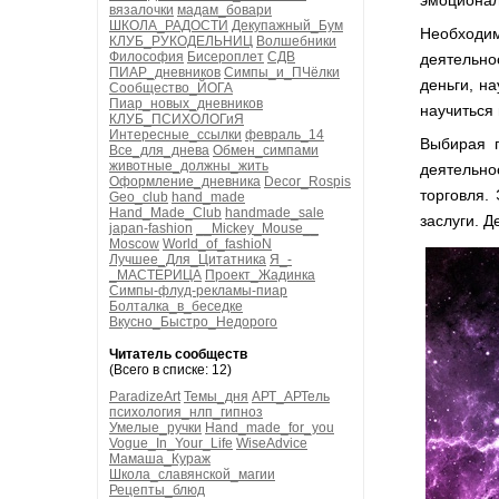
эмоционал
вязалочки
мадам_бовари
ШКОЛА_РАДОСТИ
Декупажный_Бум
Необходи
КЛУБ_РУКОДЕЛЬНИЦ
Волшебники
Философия
Бисероплет
СДВ
деятельно
ПИАР_дневников
Симпы_и_ПЧёлки
деньги, н
Сообщество_ЙОГА
Пиар_новых_дневников
научиться 
КЛУБ_ПСИХОЛОГиЯ
Интересные_ссылки
февраль_14
Выбирая п
Все_для_днева
Обмен_симпами
животные_должны_жить
деятельно
Оформление_дневника
Decor_Rospis
торговля.
Geo_club
hand_made
Hand_Made_Club
handmade_sale
заслуги. 
japan-fashion
__Mickey_Mouse__
Moscow
World_of_fashioN
Лучшее_Для_Цитатника
Я_-
_МАСТЕРИЦА
Проект_Жадинка
Симпы-флуд-рекламы-пиар
Болталка_в_беседке
Вкусно_Быстро_Недорого
Читатель сообществ
(Всего в списке: 12)
ParadizeArt
Темы_дня
АРТ_АРТель
психология_нлп_гипноз
Умелые_ручки
Hand_made_for_you
Vogue_In_Your_Life
WiseAdvice
Мамаша_Кураж
Школа_славянской_магии
Рецепты_блюд