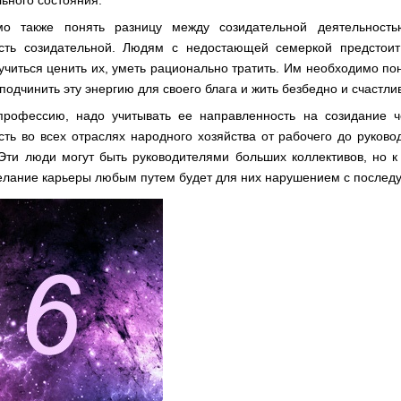
ьного состояния.
мо также понять разницу между созидательной деятельност
сть созидательной. Людям с недостающей семеркой предстоит
аучиться ценить их, уметь рационально тратить. Им необходимо по
подчинить эту энергию для своего блага и жить безбедно и счастли
рофессию, надо учитывать ее направленность на созидание ч
сть во всех отраслях народного хозяйства от рабочего до руков
 Эти люди могут быть руководителями больших коллективов, но к
Делание карьеры любым путем будет для них нарушением с после