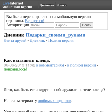
Live
Internet
Дневники
Личка
мобильная версия
Вы были перенаправлены на мобильную версию
страницы.
Вернуться!
Авторизация
Дневник
Подарки_своими_руками
Лента друзей
-
Дневник
-
Полная версия
Как вытащить клеща.
06-06-2013 11:42
к комментариям
-
к полной версии
-
понравилось!
Лето, как быть если вдруг вы обнаружили на теле клеща?
Нашла материал у
любимых подарков
.
Уже в который раз вижу, что в постах про клещей, многие