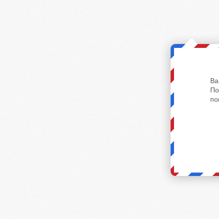
Ва
По
по