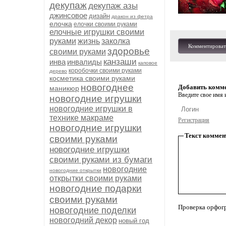
декупаж
декупаж азы
джинсовое
дизайн
дракон из фетра
елочка
елочки своими руками
елочные игрушки своими
руками
жизнь
заколка
Комментироват
здоровье
своими руками
канзаши
инва
инвалиды
каповое
коробочки своими руками
дерево
косметика своими руками
новогоднее
Добавить комм
маникюр
Введите свое имя и
новогодние игрушки
новогодние игрушки в
технике макраме
Регистрация
новогодние игрушки
Текст коммен
своими руками
новогодние игрушки
своими руками из бумаги
новогодние
новогодние открытки
открытки своими руками
новогодние подарки
своими руками
Проверка орфог
новогодние поделки
новогодний декор
новый год