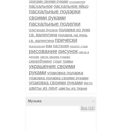
оригами своими руками
отношения
пасхальное
пасхальное яйцо
пасхальные подарки
своими руками
пасхальные поделки
подарки ко дню
плетеная бусина
св. валентина
подарок на день
прически
св. валентина
рак
растения
психология
рецепт суши
рисование
рисунок
свеча в
дереве
свечи своими руками
скрапбукинг
травы
суши
украшения своими
руками
упаковка подарка
упаковка подарка своими руками
упаковка своими руками
фетр
цветы из лент
цветы из ткани
Музыка
-
Все (10)