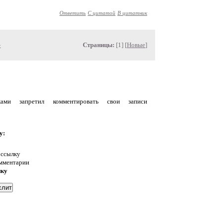
Ответить
С цитатой
В цитатник
»
Страницы:
[1] [
Новые
]
уками запретил комментировать свои записи
у:
 ссылку
омментарии
нку