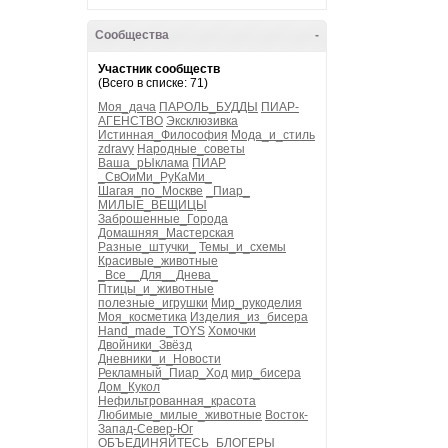
Сообщества
-
Участник сообществ
(Всего в списке: 71)
Моя_дача
ПАРОЛЬ_БУДДЫ
ПИАР-
АГЕНСТВО
Эксклюзивка
Истинная_Философия
Мода_и_стиль
zdravy
Народные_советы
Ваша_рЫклама
ПИАР
_СвОиМи_РуКаМи_
Шагая_по_Москве
_Пиар_
МИЛЫЕ_ВЕЩИЦЫ
Заброшенные_Города
Домашняя_Мастерская
Разные_штучки_
Темы_и_схемы
Красивые_животные
_Все__Для__Днева_
Птицы_и_животные
полезные_игрушки
Мир_рукоделия
Моя_косметика
Изделия_из_бисера
Hand_made_TOYS
Хомочки
Двойники_Звёзд
Дневники_и_Новости
Рекламный_Пиар_Ход
мир_бисера
Дом_Кукол
Нефильтрованная_красота
Любимые_милые_животные
Восток-
Запад-Север-Юг
ОБЪЕДИНЯЙТЕСЬ_БЛОГЕРЫ