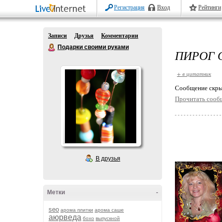
Регистрация
Вход
Рейтинги
Записи
Друзья
Комментарии
Подарки своими руками
ПИРОГ 
+ в цитатник
Cообщение скры
Прочитать сооб
В друзья
Метки
-
seo
арома плитки
арома саше
аюрведа
бохо
выпускной