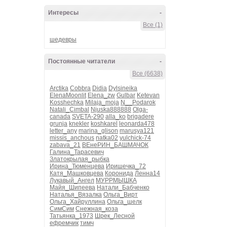
Интересы
-
Все (1)
шедевры
Постоянные читатели
-
Все (6638)
Arctika
Cobbra
Didia
Dylsineika
ElenaMoonlit
Elena_zw
Gulbar
Ketevan
Kosshechka
Milaja_moja
N__Podarok
Natali_Cimbal
Njuska888888
Olga-
canada
SVETA-290
alla_ko
brigadere
grunja
knekler
koshkarel
leonarda478
letter_any
marina_glison
marusya121
missis_anchous
natka02
yulchick-74
zabava_21
ВЕнеРИН_БАШМАЧОК
Галина_Тарасевич
Златокрылая_рыбка
Ирина_Тюменцева
Иришечка_72
Катя_Машковцева
Коронида
Ленна14
Лукавый_Ангел
МУРРМЫШКА
Майя_Шипеева
Натали_Бабченко
Наталья_Вязалка
Ольга_Вирт
Ольга_Хайруллина
Ольга_шелк
СимСим
Снежная_коза
Татьянка_1973
Шрек_Лесной
ефремчик
тимч