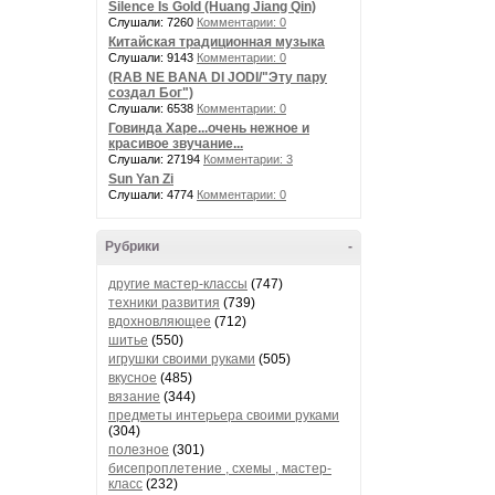
Silence Is Gold (Huang Jiang Qin)
Слушали: 7260
Комментарии: 0
Китайская традиционная музыка
Слушали: 9143
Комментарии: 0
(RAB NE BANA DI JODI/"Эту пару
создал Бог")
Слушали: 6538
Комментарии: 0
Говинда Харе...очень нежное и
красивое звучание...
Слушали: 27194
Комментарии: 3
Sun Yan Zi
Слушали: 4774
Комментарии: 0
Рубрики
-
другие мастер-классы
(747)
техники развития
(739)
вдохновляющее
(712)
шитье
(550)
игрушки своими руками
(505)
вкусное
(485)
вязание
(344)
предметы интерьера своими руками
(304)
полезное
(301)
бисепроплетение , схемы , мастер-
класс
(232)