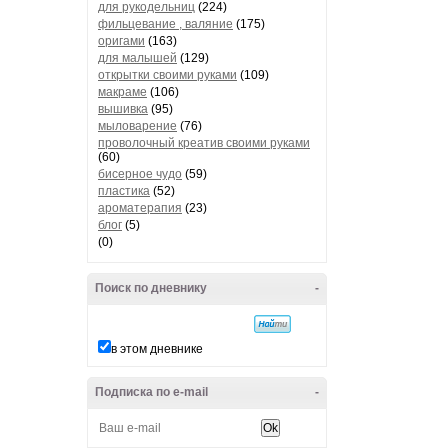
для рукодельниц
(224)
фильцевание , валяние
(175)
оригами
(163)
для малышей
(129)
открытки своими руками
(109)
макраме
(106)
вышивка
(95)
мыловарение
(76)
проволочный креатив своими руками
(60)
бисерное чудо
(59)
пластика
(52)
ароматерапия
(23)
блог
(5)
(0)
Поиск по дневнику
-
в этом дневнике
Подписка по e-mail
-