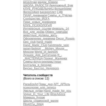
вязалочки
мадам_бовари
ШКОЛА_РАДОСТИ
Декупажный_Бум
КЛУБ_РУКОДЕЛЬНИЦ
Волшебники
Философия
Бисероплет
СДВ
ПИАР_дневников
Симпы_и_ПЧёлки
Сообщество_ЙОГА
Пиар_новых_дневников
КЛУБ_ПСИХОЛОГиЯ
Интересные_ссылки
февраль_14
Все_для_днева
Обмен_симпами
животные_должны_жить
Оформление_дневника
Decor_Rospis
Geo_club
hand_made
Hand_Made_Club
handmade_sale
japan-fashion
__Mickey_Mouse__
Moscow
World_of_fashioN
Лучшее_Для_Цитатника
Я_-
_МАСТЕРИЦА
Проект_Жадинка
Симпы-флуд-рекламы-пиар
Болталка_в_беседке
Вкусно_Быстро_Недорого
Читатель сообществ
(Всего в списке: 12)
ParadizeArt
Темы_дня
АРТ_АРТель
психология_нлп_гипноз
Умелые_ручки
Hand_made_for_you
Vogue_In_Your_Life
WiseAdvice
Мамаша_Кураж
Школа_славянской_магии
Рецепты_блюд