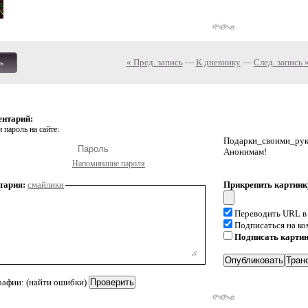
« Пред. запись
—
К дневнику
—
След. запись 
ь
ентарий:
 пароль на сайте:
Подарки_своими_р
Анонимам!
Напоминание пароля
тария:
смайлики
Прикрепить картинк
Переводить URL в
Подписаться на к
Подписать карти
рафии: (найти ошибки)