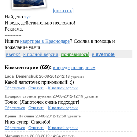
[показать]
Найдено
тут
И ведь, действительно несложно!
Реклама.
-----------
Ищите
квартиры в Краснодаре
? Ссылка в помощь и
пожелание удачи.
вверх^
к полной версии
понравилось!
в evernote
Комментарии (69):
вперёд»
последняя»
20-08-2012-12:18
удалить
Lada_Demenchuk
Какой лапоточек прикольный! :))
Обратиться
-
Ответить
-
К полной версии
20-08-2012-12:19
удалить
Подарки_своими_руками
Точно: )Лапоточек очень подходит!
Обратиться
-
Ответить
-
К полной версии
20-08-2012-12:50
удалить
Ирина_Паклина
Инея супер! Спасибо!
Обратиться
-
Ответить
-
К полной версии
20-08-2012-14:24
удалить
Маришульда