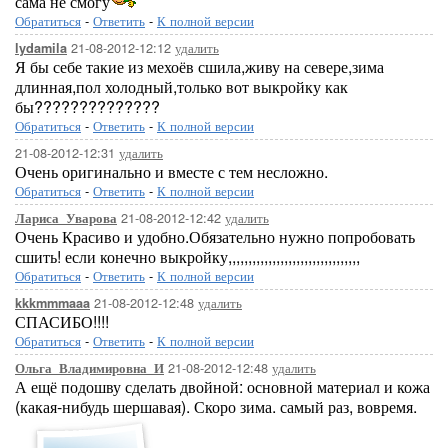
сама не смогу
Обратиться
-
Ответить
-
К полной версии
21-08-2012-12:12
удалить
lydamila
Я бы себе такие из мехоёв сшила,живу на севере,зима
длинная,пол холодный,только вот выкройку как
бы??????????????
Обратиться
-
Ответить
-
К полной версии
21-08-2012-12:31
удалить
Очень оригинально и вместе с тем несложно.
Обратиться
-
Ответить
-
К полной версии
21-08-2012-12:42
удалить
Лариса_Уварова
Очень Красиво и удобно.Обязательно нужно попробовать
сшить! если конечно выкройку,,,,,,,,,,,,,,,,,,,,,,,,,,,,,,,,,
Обратиться
-
Ответить
-
К полной версии
21-08-2012-12:48
удалить
kkkmmmaaa
СПАСИБО!!!!
Обратиться
-
Ответить
-
К полной версии
21-08-2012-12:48
удалить
Ольга_Владимировна_И
А ещё подошву сделать двойной: основной материал и кожа
(какая-нибудь шершавая). Скоро зима. самый раз, вовремя.