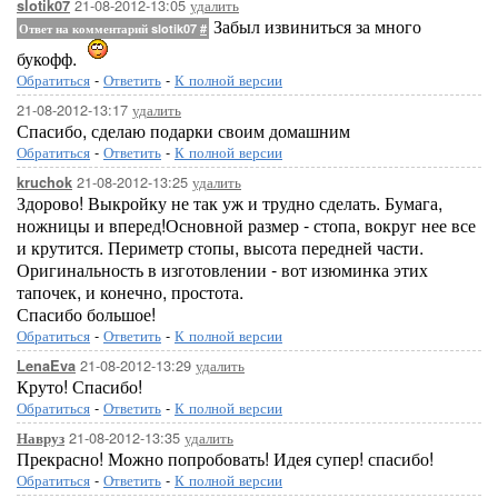
21-08-2012-13:05
удалить
slotik07
Забыл извиниться за много
Ответ на комментарий slotik07
#
букофф.
Обратиться
-
Ответить
-
К полной версии
21-08-2012-13:17
удалить
Спасибо, сделаю подарки своим домашним
Обратиться
-
Ответить
-
К полной версии
21-08-2012-13:25
удалить
kruchok
Здорово! Выкройку не так уж и трудно сделать. Бумага,
ножницы и вперед!Основной размер - стопа, вокруг нее все
и крутится. Периметр стопы, высота передней части.
Оригинальность в изготовлении - вот изюминка этих
тапочек, и конечно, простота.
Спасибо большое!
Обратиться
-
Ответить
-
К полной версии
21-08-2012-13:29
удалить
LenaEva
Круто! Спасибо!
Обратиться
-
Ответить
-
К полной версии
21-08-2012-13:35
удалить
Навруз
Прекрасно! Можно попробовать! Идея супер! спасибо!
Обратиться
-
Ответить
-
К полной версии