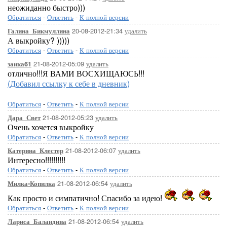
неожиданно быстро)))
Обратиться
-
Ответить
-
К полной версии
20-08-2012-21:34
удалить
Галина_Бикмуллина
А выкройку? )))))
Обратиться
-
Ответить
-
К полной версии
21-08-2012-05:09
удалить
заика61
отлично!!!Я ВАМИ ВОСХИЩАЮСЬ!!!
(Добавил ссылку к себе в дневник)
Обратиться
-
Ответить
-
К полной версии
21-08-2012-05:23
удалить
Дара_Свет
Очень хочется выкройку
Обратиться
-
Ответить
-
К полной версии
21-08-2012-06:07
удалить
Катерина_Клестер
Интересно!!!!!!!!!!
Обратиться
-
Ответить
-
К полной версии
21-08-2012-06:54
удалить
Милка-Копилка
Как просто и симпатично! Спасибо за идею!
Обратиться
-
Ответить
-
К полной версии
21-08-2012-06:54
удалить
Лариса_Баландина