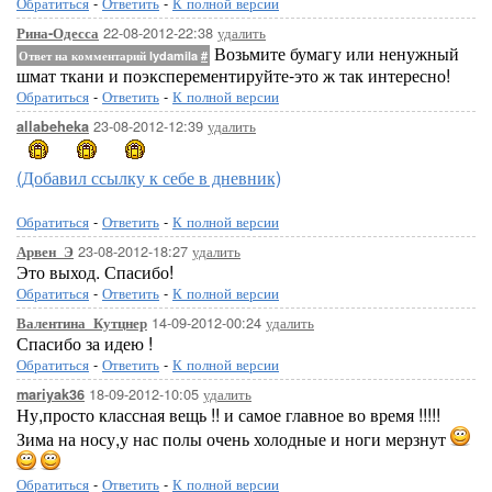
Обратиться
-
Ответить
-
К полной версии
22-08-2012-22:38
удалить
Рина-Одесса
Возьмите бумагу или ненужный
Ответ на комментарий lydamila
#
шмат ткани и поэксперементируйте-это ж так интересно!
Обратиться
-
Ответить
-
К полной версии
23-08-2012-12:39
удалить
allabeheka
(Добавил ссылку к себе в дневник)
Обратиться
-
Ответить
-
К полной версии
23-08-2012-18:27
удалить
Арвен_Э
Это выход. Спасибо!
Обратиться
-
Ответить
-
К полной версии
14-09-2012-00:24
удалить
Валентина_Кутцнер
Спасибо за идею !
Обратиться
-
Ответить
-
К полной версии
18-09-2012-10:05
удалить
mariyak36
Ну,просто классная вещь !! и самое главное во время !!!!!
Зима на носу,у нас полы очень холодные и ноги мерзнут
Обратиться
-
Ответить
-
К полной версии