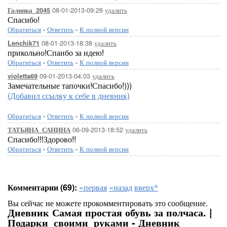
08-01-2013-09:26
удалить
Галинка_2045
Спасибо!
Обратиться
-
Ответить
-
К полной версии
08-01-2013-18:38
удалить
Lenchik71
прикольно!Спаибо за идею!
Обратиться
-
Ответить
-
К полной версии
09-01-2013-04:03
удалить
violetta69
Замечательные тапочки!Спасибо!)))
(Добавил ссылку к себе в дневник)
Обратиться
-
Ответить
-
К полной версии
06-09-2013-18:52
удалить
ТАТЬЯНА_САНИНА
Спасибо!!!Здорово!!
Обратиться
-
Ответить
-
К полной версии
Комментарии (69):
«первая
«назад
вверх^
Вы сейчас не можете прокомментировать это сообщение.
Дневник Самая простая обувь за полчаса. |
Подарки_своими_руками - Дневник