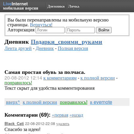
Live
Internet
Дневники
Личка
мобильная версия
Вы были перенаправлены на мобильную версию
страницы.
Вернуться!
Авторизация
Дневник
Подарки_своими_руками
Лента друзей
-
Дневник
-
Полная версия
Самая простая обувь за полчаса.
20-08-2012 12:14
к комментариям
-
к полной версии
-
понравилось!
Текст скрыт для удобства комментирования
вверх^
к полной версии
понравилось!
в evernote
Комментарии (69):
«первая
«назад
22-08-2012-22:08
удалить
Black_Cati
Спасибо за идею!