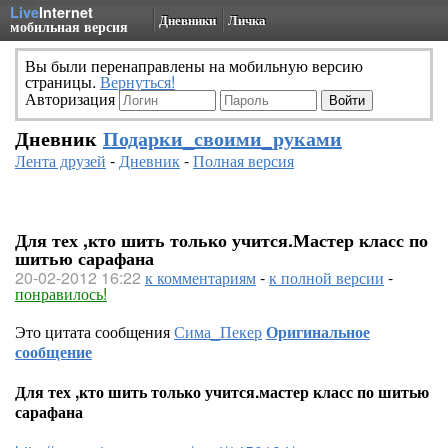
Live
Internet
Дневники
Личка
мобильная версия
Вы были перенаправлены на мобильную версию
страницы.
Вернуться!
Авторизация
Дневник
Подарки_своими_руками
Лента друзей
-
Дневник
-
Полная версия
Для тех ,кто шить только учится.Мастер класс по
шитью сарафана
20-02-2012 16:22
к комментариям
-
к полной версии
-
понравилось!
Это цитата сообщения
Сима_Пекер
Оригинальное
сообщение
Для тех ,кто шить только учится.мастер класс по шитью
сарафана