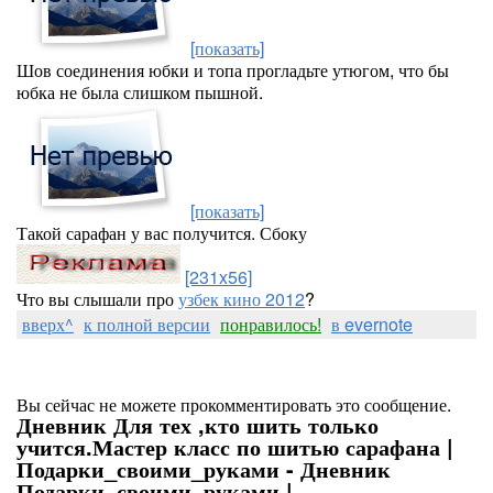
[показать]
Шов соединения юбки и топа прогладьте утюгом, что бы
юбка не была слишком пышной.
[показать]
Такой сарафан у вас получится. Сбоку
[231x56]
Что вы слышали про
узбек кино 2012
?
вверх^
к полной версии
понравилось!
в evernote
Вы сейчас не можете прокомментировать это сообщение.
Дневник Для тех ,кто шить только
учится.Мастер класс по шитью сарафана |
Подарки_своими_руками - Дневник
Подарки_своими_руками |