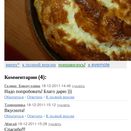
вверх^
к полной версии
понравилось!
в evernote
Комментарии (4):
18-12-2011-14:46
удалить
Галина_Бикмуллина
Надо попробовать! Благо дарю )))
Обратиться
-
Ответить
-
К полной версии
18-12-2011-15:12
удалить
Танюшинка
Вкуснота!
Обратиться
-
Ответить
-
К полной версии
18-12-2011-15:28
удалить
Абигай
Спасибо!!!