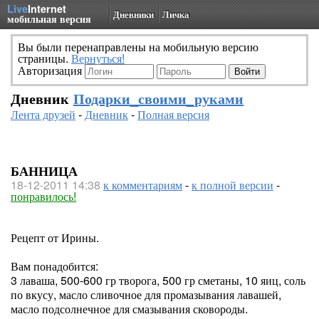
Live
Internet
Дневники
Личка
мобильная версия
Вы были перенаправлены на мобильную версию
страницы.
Вернуться!
Авторизация
Дневник
Подарки_своими_руками
Лента друзей
-
Дневник
-
Полная версия
БАННИЦА
18-12-2011 14:38
к комментариям
-
к полной версии
-
понравилось!
Рецепт от Ирины.
Вам понадобится:
3 лаваша, 500-600 гр творога, 500 гр сметаны, 10 яиц, соль
по вкусу, масло сливочное для промазывания лавашей,
масло подсолнечное для смазывания сковороды.