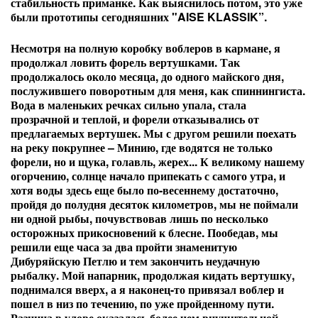
стабильность приманке. Как выяснилось потом, это уже
были прототипы сегодняшних "AISE KLASSIK”.
Несмотря на полную коробку воблеров в кармане, я
продолжал ловить форель вертушками. Так
продолжалось около месяца, до одного майского дня,
послужившего поворотным для меня, как спиннингиста.
Вода в маленьких речках сильно упала, стала
прозрачной и теплой, и форели отказывались от
предлагаемых вертушек. Мы с другом решили поехать
на реку покрупнее – Минию, где водятся не только
форели, но и щука, голавль, жерех... К великому нашему
огорчению, солнце начало припекать с самого утра, и
хотя воды здесь еще было по-весеннему достаточно,
пройдя до полудня десяток километров, мы не поймали
ни одной рыбы, почувствовав лишь по несколько
осторожных прикосновений к блесне. Пообедав, мы
решили еще часа за два пройти знаменитую
Дибуряйскую Петлю и тем закончить неудачную
рыбалку. Мой напарник, продолжая кидать вертушку,
поднимался вверх, а я наконец-то привязал воблер и
пошел в низ по течению, по уже пройденному пути.
Разница в улове оказалась более чем внушительной –