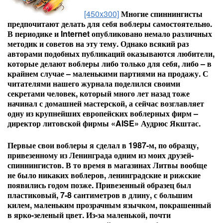
[450x300]
Многие спиннингисты
предпочитают делать для себя воблеры самостоятельно.
В периодике и Internet опубликовано немало различных
методик и советов на эту тему. Однако всякий раз
авторами подобных публикаций оказываются любители,
которые делают воблеры либо только для себя, либо – в
крайнем случае – маленькими партиями на продажу. С
читателями нашего журнала поделился своими
секретами человек, который много лет назад тоже
начинал с домашней мастерской, а сейчас возглавляет
одну из крупнейших европейских воблерных фирм –
директор литовской фирмы «AISE» Аудрюс Якштас.
Первые свои воблеры я сделал в 1987-м, по образцу,
привезенному из Ленинграда одним из моих друзей-
спиннингистов. В то время в магазинах Литвы вообще
не было никаких воблеров, ленинградские и рижские
появились годом позже. Привезенный образец был
пластиковый, 7-8 сантиметров в длину, с большим
килем, маленьким прозрачным язычком, покрашенный
в ярко-зеленый цвет. Из-за маленькой, почти