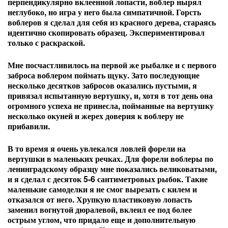
перпендикулярно вклеенной лопасти, воблер нырял
неглубоко, но игра у него была симпатичной. Горсть
воблеров я сделал для себя из красного дерева, стараясь
идентично скопировать образец. Экспериментировал
только с раскраской.
Мне посчастливилось на первой же рыбалке и с первого
заброса воблером поймать щуку. Зато последующие
несколько десятков забросов оказались пустыми, я
привязал испытанную вертушку, и, хотя в тот день она
огромного успеха не принесла, пойманные на вертушку
несколько окуней и жерех доверия к воблеру не
прибавили.
В то время я очень увлекался ловлей форели на
вертушки в маленьких речках. Для форели воблеры по
ленинградскому образцу мне показались великоватыми,
и я сделал с десяток 5-6 сантиметровых рыбок. Такие
маленькие самоделки я не смог вырезать с килем и
отказался от него. Хрупкую пластиковую лопасть
заменил вогнутой дюралевой, вклеил ее под более
острым углом, что придало еще и дополнительную