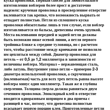
куска проволоки. Первый способ для любительского
изготовления воблеров более прост и достаточно
надежен: крученая проволока в просверленное отверстие
вклеивается так крепко, что возможность вырвать ее
отпадает полностью. Петли из сплошного куска
проволоки обязательны лишь в том случае, если воблер
изготавливается из бальсы, древесины очень хрупкой.
Места вклеивания передней и задней петли должны
быть возможно ниже осевой линии, а петля первого
тройника ближе к середине туловища, но с расчетом
того, чтобы расстояние между крючками не позволяло
им цепляться между собой. Диаметр проволоки для
петель – от 0,5 до 1,2 миллиметра в зависимости от
величины воблера. Материал – нержавеющая сталь,
либо латунь. Внутреннее ушко петли – примерно 2-3
диаметра используемой проволоки, а скрученная
(вклеиваемая) часть для всех трех петель равна высоте
воблера минус один миллиметр. Такая же и глубина
сверления. Толщина сверла должна равняться двум
сечениям проволоки. Эпоксидный клей в отверстие
вводится одноразовым шприцом в два приема с
разницей в час, потому, что древесина полностью
всасывает первую порцию клея. Приготовленные петли