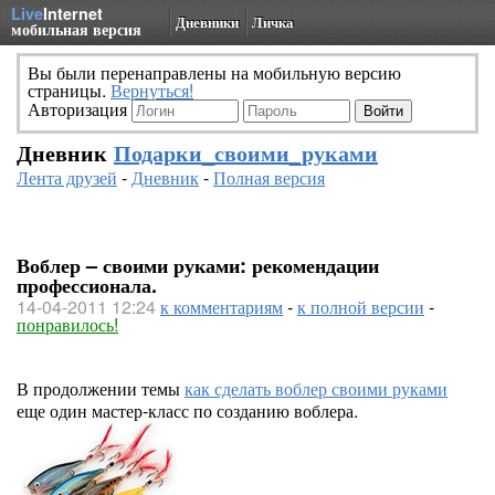
Live
Internet
Дневники
Личка
мобильная версия
Вы были перенаправлены на мобильную версию
страницы.
Вернуться!
Авторизация
Дневник
Подарки_своими_руками
Лента друзей
-
Дневник
-
Полная версия
Воблер – своими руками: рекомендации
профессионала.
14-04-2011 12:24
к комментариям
-
к полной версии
-
понравилось!
В продолжении темы
как сделать воблер своими руками
еще один мастер-класс по созданию воблера.