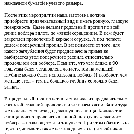
наждачной бумагой нулевого размера.
После этих мероприятий наша заготовка должна
приобрести привлекательный вид и иметь ровную, гладкую
поверхность.
Далее делаем продольный пропил по всей
длине воблера вплоть до мягкой сердцевины. В нем будет
закреплен проволочный каркас и огрузка. А под лопасть
делаем поперечный пропил. В зависимости от того, для
какого заглубления будет предназначена приманка,
выбирается угол поперечного распила относительно
продольной оси воблера. Помните, что чем ближе к 90
градусам будет установлена лопасть, тем на меньшей
глубине можно будет использовать воблер. И наоборот, чем
меньше угол – тем на большую глубину ее можно будет
загнать.
В продольный пропил вставляем каркас из предварительно
согнутой стальной проволоки и заливаем клеем. Затем туда
же вклеиваем огрузку, сделанную из свинца. Количество
свинца можно проверить в ванной, исходя из желаемого
воблера – плавающего или тонущего. При этом обязательно
нужно учитывать также вес заводных колец и тройников.