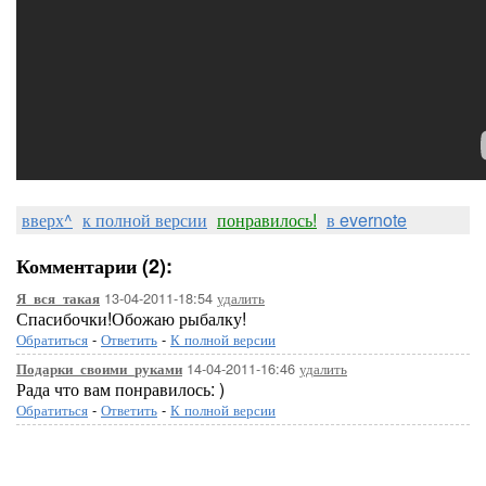
вверх^
к полной версии
понравилось!
в evernote
Комментарии (2):
13-04-2011-18:54
удалить
Я_вся_такая
Спасибочки!Обожаю рыбалку!
Обратиться
-
Ответить
-
К полной версии
14-04-2011-16:46
удалить
Подарки_своими_руками
Рада что вам понравилось: )
Обратиться
-
Ответить
-
К полной версии