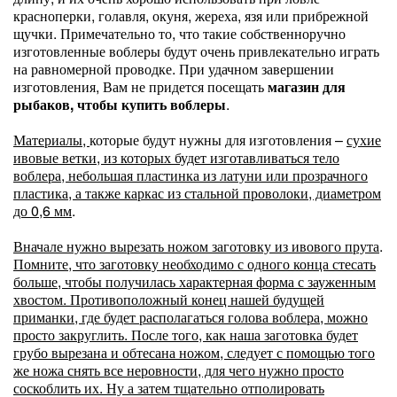
красноперки, голавля, окуня, жереха, язя или прибрежной
щучки. Примечательно то, что такие собственноручно
изготовленные воблеры будут очень привлекательно играть
на равномерной проводке. При удачном завершении
изготовления, Вам не придется посещать
магазин для
рыбаков, чтобы купить воблеры
.
Материалы,
которые будут нужны для изготовления –
сухие
ивовые ветки, из которых будет изготавливаться тело
воблера, небольшая пластинка из латуни или прозрачного
пластика, а также каркас из стальной проволоки, диаметром
до 0,6 мм
.
Вначале нужно вырезать ножом заготовку из ивового прута
.
Помните, что заготовку необходимо с одного конца стесать
больше, чтобы получилась характерная форма с зауженным
хвостом. Противоположный конец нашей будущей
приманки, где будет располагаться голова воблера, можно
просто закруглить. После того, как наша заготовка будет
грубо вырезана и обтесана ножом, следует с помощью того
же ножа снять все неровности, для чего нужно просто
соскоблить их. Ну а затем тщательно отполировать