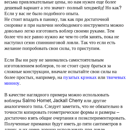
весьма привлекательные цены, но нам нужен еще более
дешевый вариант а это значит- полный хендмейд! Но как?
Если у вас не было подобного опыта.
Не стоит впадать в панику, так как при достаточной
сноровке и при наличии необходимого инструмента можно
довольно легко изготовить воблер своими руками. Тем
более что все равно нужно же чем-то себя занять, пока не
наступил сезон спиннинговой ловли. Так что если есть
желание попробовать свои силы, то приступим.
Если Вы ни разу не занимались самостоятельным
изготовлением воблеров, то не стоит сразу браться за
сложные конструкции, вначале испытайте свои силы на
более простых, например, на
пузатых крэнках
или
твичевых
минноу
.
В качестве наглядного примера можно использовать
воблеры Salmo Hornet, Jackall Cherry или другие
аналогичного типа. Следует заметить, что не обязательно в
точности копировать геометрические формы и размеры –
достаточно взять общие очертания и поэкспериментировать.
Полученные приманки будут иметь до пяти сантиметров в
длину, и их очень хорошо использовать при ловле