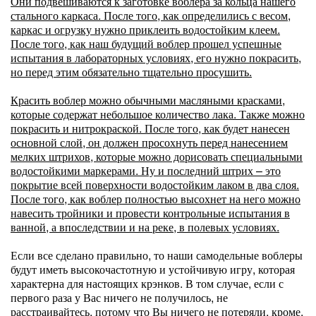
Они подвешиваются к заготовке воблера за кольца нашего
стального каркаса. После того, как определились с весом,
каркас и огрузку нужно приклеить водостойким клеем.
После того, как наш будущий воблер прошел успешные
испытания в лабораторных условиях, его нужно покрасить,
но перед этим обязательно тщательно просушить.
Красить воблер можно обычными масляными красками,
которые содержат небольшое количество лака. Также можно
покрасить и нитрокраской. После того, как будет нанесен
основной слой, он должен просохнуть перед нанесением
мелких штрихов, которые можно дорисовать специальными
водостойкими маркерами. Ну и последний штрих – это
покрытие всей поверхности водостойким лаком в два слоя.
После того, как воблер полностью высохнет на него можно
навесить тройники и провести контрольные испытания в
ванной, а впоследствии и на реке, в полевых условиях.
Если все сделано правильно, то наши самодельные воблеры
будут иметь высокочастотную и устойчивую игру, которая
характерна для настоящих крэнков. В том случае, если с
первого раза у Вас ничего не получилось, не
расстраивайтесь, потому что Вы ничего не потеряли, кроме,