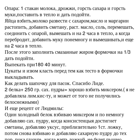
Опара: 1 стакан молока, дрожжи, горсть сахара и горсть
муки,поставить в тепло и дать подойти.
Яйца взбить,молоко развести с сахаром,масло и маргарин
растопить, добавить сметану, раст. масло, соль, перемешать,
соединить с опарой, вымешать и на 2 часа в тепло, а когда
перебродит, добавить муку понемногу и вымешивать,и еще
на 2 часа в тепло.
После этого заполнить смазанные жиром формочки на 1/3
дать подойти.
Выпекать при180 40 минут.
Цукаты и изюм класть перед тем как тесто в формочки
выкладывать.
Как делать шапочку для пасок. Спасибо Лиде.
2 белка+ 250 гр. сах. пудры= хорошо взбить миксером.( я не
добавляла лим.кис-ту, и может от того не получились
белоснежными)
И еще рецепт от Людмилы:
Один холодный белок взбиваю миксером и по немногу
добавляю сах. пудру, когда консистенцыя достигнет
сметаны, добавляю уксус, приблизительно 1ст. ложку,
потом снова взбиваю и добавляю сахарную пудру до тех
пор, пока глазурь, когда взять ложкой, не будет пышно