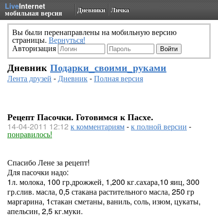
Live
Internet
Дневники
Личка
мобильная версия
Вы были перенаправлены на мобильную версию
страницы.
Вернуться!
Авторизация
Дневник
Подарки_своими_руками
Лента друзей
-
Дневник
-
Полная версия
Рецепт Пасочки. Готовимся к Пасхе.
14-04-2011 12:12
к комментариям
-
к полной версии
-
понравилось!
Спасибо Лене за рецепт!
Для пасочки надо:
1л. молока, 100 гр.дрожжей, 1,200 кг.сахара,10 яиц, 300
гр.слив. масла, 0,5 стакана растительного масла, 250 гр
маргарина, 1стакан сметаны, ваниль, соль, изюм, цукаты,
апельсин, 2,5 кг.муки.