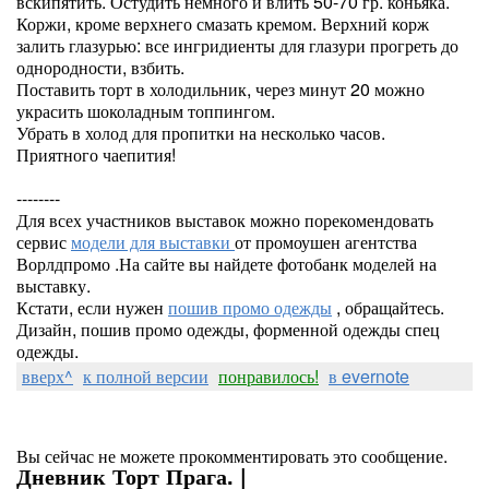
вскипятить. Остудить немного и влить 50-70 гр. коньяка.
Коржи, кроме верхнего смазать кремом. Верхний корж
залить глазурью: все ингридиенты для глазури прогреть до
однородности, взбить.
Поставить торт в холодильник, через минут 20 можно
украсить шоколадным топпингом.
Убрать в холод для пропитки на несколько часов.
Приятного чаепития!
--------
Для всех участников выставок можно порекомендовать
сервис
модели для выставки
от промоушен агентства
Ворлдпромо .На сайте вы найдете фотобанк моделей на
выставку.
Кстати, если нужен
пошив промо одежды
, обращайтесь.
Дизайн, пошив промо одежды, форменной одежды спец
одежды.
вверх^
к полной версии
понравилось!
в evernote
Вы сейчас не можете прокомментировать это сообщение.
Дневник Торт Прага. |