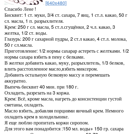
[640x480]
Спасибо Лене !
Бисквит: 1 ст. муки, 3/4 ст. сахара, 7 яиц, 1 ст.л. какао, 50 г
сл. масла, 1 п. разрыхлителя.
Крем: 250 г сл. масла, 5 ст.л.сгущёнки, 2 ч.л. какао, 3
желтка, 1/2 ст. воды.
Глазурь: 200 г сахарной пудры, 2 ст.л какао, 4 ст.л. молока,
50 г сл.масла.
Приготовление: 1/2 нормы сахарар астереть с желтками. 1/2
нормы сахара взбить в пену с белками.
В желтки добавить какао, муку, разрыхлитель, 1/3 белков,
влить расстопленное масло,взбить миксером.
Добавить остальную белковую массу и перемешать
аккуратно.
Выпечь бисквит 40 мин. при 180 г.
Охладить, разрезать на 3 коржа.
Крем: Всё, кроме масла, нагреть до консистенции густой
сметаны, охладить.
Масло взбить, добавляя порциями яичный крем. Немного
охладить крем в холодильнике.
Я еще люблю пропитать коржи сиропом.
Для этого вам понадобится :150 мл. воды+ 150 гр. сахара