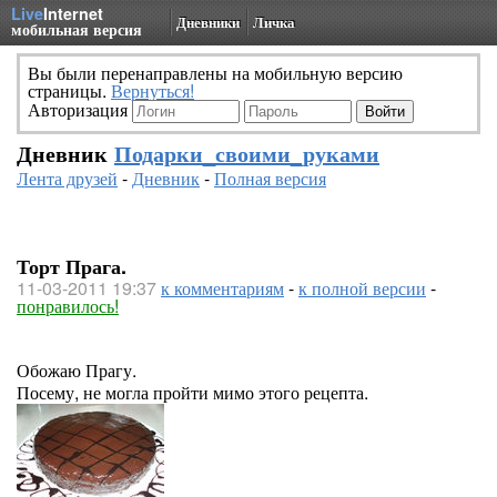
Live
Internet
Дневники
Личка
мобильная версия
Вы были перенаправлены на мобильную версию
страницы.
Вернуться!
Авторизация
Дневник
Подарки_своими_руками
Лента друзей
-
Дневник
-
Полная версия
Торт Прага.
11-03-2011 19:37
к комментариям
-
к полной версии
-
понравилось!
Обожаю Прагу.
Посему, не могла пройти мимо этого рецепта.