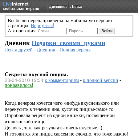
Live
Internet
Дневники
Личка
мобильная версия
Вы были перенаправлены на мобильную версию
страницы.
Вернуться!
Авторизация
Дневник
Подарки_своими_руками
Лента друзей
-
Дневник
-
Полная версия
Секреты вкусной пиццы.
23-04-2010 12:34
к комментариям
-
к полной версии
-
понравилось!
Когда вечером хочется чего -нибудь вкусненького или
перекусить в течении дня, кусочек пиццы-самое то!
Опробовала рецепт из одной книжки, посвященной
итальянской пицце.
Делюсь , так, как результаты очень вкусные : )
И готовится эта пицца савсем не сложно, что тоже важно!