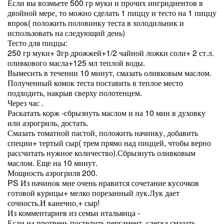
Если вы возмьете 500 гр муки и прочих ингридиентов в
двойной мере, то можно сделать 1 пиццу и тесто на 1 пиццу
впрок( положить половинку теста в холодильник и
использовать на следующий день)
Тесто для пиццы:
250 гр муки+ 3гр дрожжей+1/2 чайной ложки соли+ 2 ст.л.
оливкового масла+125 мл теплой воды.
Вымесить в течении 10 минут, смазать оливковым маслом.
Полученный комок теста поставить в теплое место
подходить, накрыв сверху полотенцем.
Через час .
Раскатать корж -сбрызнуть маслом и на 10 мин в духовку
или аэрогриль, достать.
Смазать томатной пастой, положить начинку, добавить
специи+ тертый сыр( трем прямо над пиццей, чтобы верно
рассчитать нужное количество).Сбрызнуть оливковым
маслом. Еще на 10 минут.
Мощность аэрогриля 200.
PS Из начинок мне очень нравится сочетание кусочков
готовой курицы+ мелко порезанный лук.Лук дает
сочность.И канечно,+ сыр!
Из комментариев из семьи итальянца -
Если на протвень постелить пергамент, слегка смазать