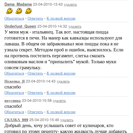
23-04-2010-13:43
удалить
Dama_Madama
Обратиться
-
Ответить
-
К полной версии
23-04-2010-14:32
удалить
Underlust_Queen
У меня муж - итальянец. Так вот. настоящая пицца
готовится в печи. На манер как кавказцы используют для
лаваша. В общем он забраковывал мои пиццы пока я не
узнала секрет. Методом проб и ошибок, выяснилось. Если
на протвень постелить пергамент, слегка смазать
оливковым маслом и "припылить" мукой. Только муки
совсем грамульку.
Обратиться
-
Ответить
-
К полной версии
23-04-2010-14:43
удалить
Неженка_Я
спасибо
Обратиться
-
Ответить
-
К полной версии
23-04-2010-15:58
удалить
вкусняка
спасибо!
Обратиться
-
Ответить
-
К полной версии
25-04-2010-15:46
удалить
СКАЗКА_999
Добрый день, хочу услышать совет от кулинаров, кто
готовил по этому рецепту- какую жидкость лучше добавить