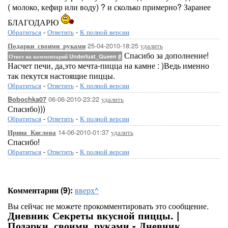
( молоко, кефир или воду) ? и сколько примерно? Заранее
БЛАГОДАРЮ
Обратиться
-
Ответить
-
К полной версии
25-04-2010-18:25
удалить
Подарки_своими_руками
Спасибо за дополнение!
Ответ на комментарий Underlust_Queen
#
Насчет печи, да,это мечта-пицца на камне : )Ведь именно
так пекутся настоящие пиццы.
Обратиться
-
Ответить
-
К полной версии
06-06-2010-23:22
удалить
Bobochka07
Спасибо)))
Обратиться
-
Ответить
-
К полной версии
14-06-2010-01:37
удалить
Ирина_Кислова
Спасибо!
Обратиться
-
Ответить
-
К полной версии
Комментарии (9):
вверх^
Вы сейчас не можете прокомментировать это сообщение.
Дневник Секреты вкусной пиццы. |
Подарки_своими_руками - Дневник