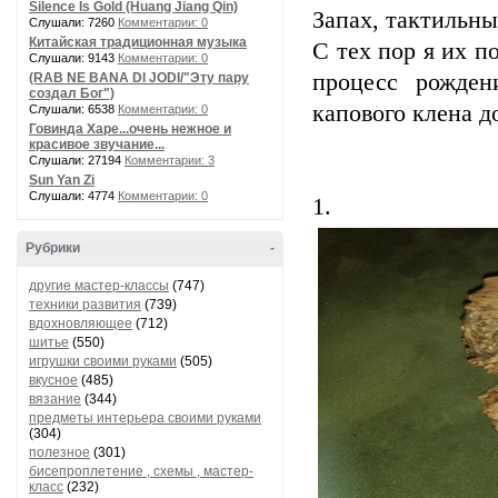
Silence Is Gold (Huang Jiang Qin)
Запах, тактильны
Слушали: 7260
Комментарии: 0
Китайская традиционная музыка
С тех пор я их п
Слушали: 9143
Комментарии: 0
процесс рожден
(RAB NE BANA DI JODI/"Эту пару
создал Бог")
капового клена д
Слушали: 6538
Комментарии: 0
Говинда Харе...очень нежное и
красивое звучание...
Слушали: 27194
Комментарии: 3
Sun Yan Zi
Слушали: 4774
Комментарии: 0
1.
Рубрики
-
другие мастер-классы
(747)
техники развития
(739)
вдохновляющее
(712)
шитье
(550)
игрушки своими руками
(505)
вкусное
(485)
вязание
(344)
предметы интерьера своими руками
(304)
полезное
(301)
бисепроплетение , схемы , мастер-
класс
(232)