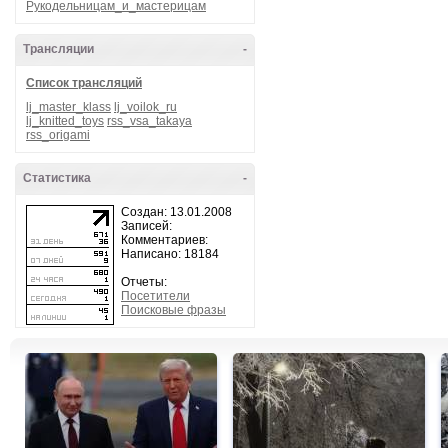
Рукодельницам_и_мастерицам
Трансляции
-
Список трансляций
lj_master_klass
lj_voilok_ru
lj_knitted_toys
rss_vsa_takaya
rss_origami
Статистика
-
Создан: 13.01.2008
Записей:
Комментариев:
Написано: 18184
Отчеты:
Посетители
Поисковые фразы