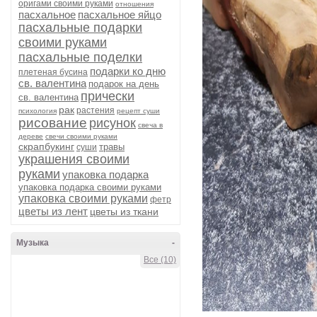
оригами своими руками
отношения
пасхальное
пасхальное яйцо
пасхальные подарки
своими руками
пасхальные поделки
подарки ко дню
плетеная бусина
св. валентина
подарок на день
прически
св. валентина
рак
растения
психология
рецепт суши
рисование
рисунок
свеча в
дереве
свечи своими руками
скрапбукинг
травы
суши
украшения своими
руками
упаковка подарка
упаковка подарка своими руками
упаковка своими руками
фетр
цветы из лент
цветы из ткани
Музыка
-
Все (10)