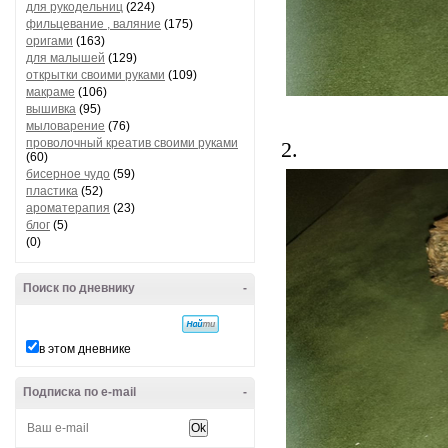
для рукодельниц
(224)
фильцевание , валяние
(175)
оригами
(163)
для малышей
(129)
открытки своими руками
(109)
макраме
(106)
вышивка
(95)
мыловарение
(76)
проволочный креатив своими руками
2.
(60)
бисерное чудо
(59)
пластика
(52)
ароматерапия
(23)
блог
(5)
(0)
Поиск по дневнику
-
в этом дневнике
Подписка по e-mail
-