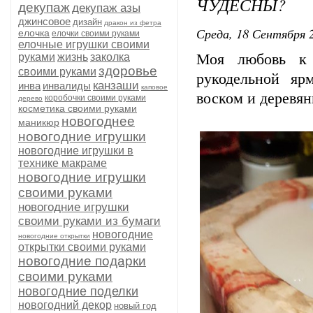
ЧУДЕСНЫ?
декупаж
декупаж азы
джинсовое
дизайн
дракон из фетра
Среда, 18 Сентября 2
елочка
елочки своими руками
елочные игрушки своими
руками
жизнь
заколка
Моя любовь к 
здоровье
своими руками
рукодельной яр
канзаши
инва
инвалиды
каповое
воском и деревя
коробочки своими руками
дерево
косметика своими руками
новогоднее
маникюр
новогодние игрушки
новогодние игрушки в
технике макраме
новогодние игрушки
своими руками
новогодние игрушки
своими руками из бумаги
новогодние
новогодние открытки
открытки своими руками
новогодние подарки
своими руками
новогодние поделки
новогодний декор
новый год