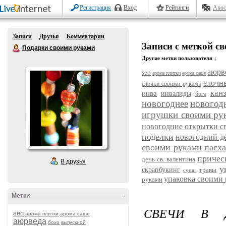
Регистрация
Вход
Рейтинги
Авос
Записи
Друзья
Комментарии
Записи с меткой св
Подарки своими руками
Другие метки пользователя ↓
аюрв
seo
арома плитки
арома саше
елочн
елочки своими руками
кан
инва
инвалиды
йога
новогоднее
новогод
игрушки своими ру
новогодние открытки с
поделки
новогодний д
своими руками
пасх
причес
день св. валентина
В друзья
у
скрапбукинг
травы
суши
упаковка своими
руками
Метки
-
СВЕЧИ В 
seo
арома плитки
арома саше
аюрведа
бохо
выпускной