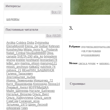
Интересы
-
Все (1)
шедевры
3.
Постоянные читатели
-
Все (6638)
Arctika
Cobbra
Didia
Dylsineika
ElenaMoonlit
Elena_zw
Gulbar
Ketevan
Рубрики:
предметы интерьера св
Kosshechka
Milaja_moja
N__Podarok
для рукодельниц
Natali_Cimbal
Njuska888888
Olga-
вдохновляющее
canada
SVETA-290
alla_ko
brigadere
grunja
knekler
koshkarel
leonarda478
letter_any
marina_glison
marusya121
Метки:
свеча в дереве
каповое 
missis_anchous
natka02
yulchick-74
zabava_21
ВЕнеРИН_БАШМАЧОК
Галина_Тарасевич
Златокрылая_рыбка
Ирина_Тюменцева
Иришечка_72
Страницы:
Катя_Машковцева
Коронида
Ленна14
Лукавый_Ангел
МУРРМЫШКА
Майя_Шипеева
Натали_Бабченко
Наталья_Вязалка
Ольга_Вирт
Ольга_Хайруллина
Ольга_шелк
СимСим
Снежная_коза
Татьянка_1973
Шрек_Лесной
ефремчик
тимч