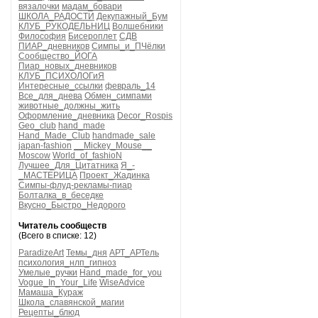
вязалочки
мадам_бовари
ШКОЛА_РАДОСТИ
Декупажный_Бум
КЛУБ_РУКОДЕЛЬНИЦ
Волшебники
Философия
Бисероплет
СДВ
ПИАР_дневников
Симпы_и_ПЧёлки
Сообщество_ЙОГА
Пиар_новых_дневников
КЛУБ_ПСИХОЛОГиЯ
Интересные_ссылки
февраль_14
Все_для_днева
Обмен_симпами
животные_должны_жить
Оформление_дневника
Decor_Rospis
Geo_club
hand_made
Hand_Made_Club
handmade_sale
japan-fashion
__Mickey_Mouse__
Moscow
World_of_fashioN
Лучшее_Для_Цитатника
Я_-
_МАСТЕРИЦА
Проект_Жадинка
Симпы-флуд-рекламы-пиар
Болталка_в_беседке
Вкусно_Быстро_Недорого
Читатель сообществ
(Всего в списке: 12)
ParadizeArt
Темы_дня
АРТ_АРТель
психология_нлп_гипноз
Умелые_ручки
Hand_made_for_you
Vogue_In_Your_Life
WiseAdvice
Мамаша_Кураж
Школа_славянской_магии
Рецепты_блюд