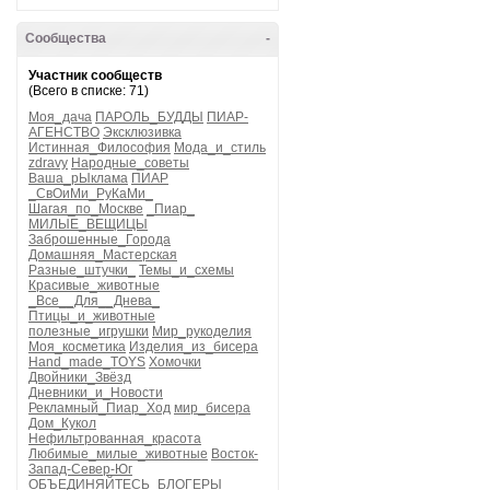
Сообщества
-
Участник сообществ
(Всего в списке: 71)
Моя_дача
ПАРОЛЬ_БУДДЫ
ПИАР-
АГЕНСТВО
Эксклюзивка
Истинная_Философия
Мода_и_стиль
zdravy
Народные_советы
Ваша_рЫклама
ПИАР
_СвОиМи_РуКаМи_
Шагая_по_Москве
_Пиар_
МИЛЫЕ_ВЕЩИЦЫ
Заброшенные_Города
Домашняя_Мастерская
Разные_штучки_
Темы_и_схемы
Красивые_животные
_Все__Для__Днева_
Птицы_и_животные
полезные_игрушки
Мир_рукоделия
Моя_косметика
Изделия_из_бисера
Hand_made_TOYS
Хомочки
Двойники_Звёзд
Дневники_и_Новости
Рекламный_Пиар_Ход
мир_бисера
Дом_Кукол
Нефильтрованная_красота
Любимые_милые_животные
Восток-
Запад-Север-Юг
ОБЪЕДИНЯЙТЕСЬ_БЛОГЕРЫ