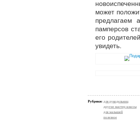
новоиспеченн
может положит
предлагаем а
памперсов ст
его родителей
увидеть.
Рубрики:
для рукодельниц
другие мастер-классы
для малышей
полезное