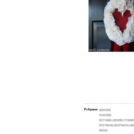
Рубрики:
макраме
оригами
игрушки своими рукам
предметы интерьера св
шитье