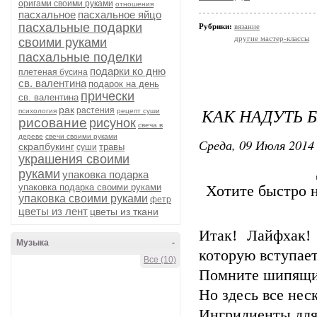
оригами своими руками
отношения
пасхальное
пасхальное яйцо
пасхальные подарки
Рубрики:
вязание
другие мастер-классы
своими руками
пасхальные поделки
подарки ко дню
плетеная бусина
св. валентина
подарок на день
прически
св. валентина
рак
КАК НАДУТЬ 
растения
психология
рецепт суши
рисование
рисунок
свеча в
дереве
свечи своими руками
Среда, 09 Июля 2014 
скрапбукинг
травы
суши
украшения своими
руками
упаковка подарка
упаковка подарка своими руками
Хотите быстро н
упаковка своими руками
фетр
цветы из лент
цветы из ткани
Итак! Лайфхак
Музыка
-
которую вступае
Все (10)
Помните шипящие
Но здесь все нес
Ингридиенты для