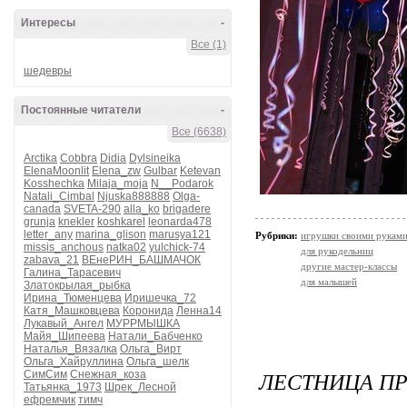
Интересы
-
Все (1)
шедевры
Постоянные читатели
-
Все (6638)
Arctika
Cobbra
Didia
Dylsineika
ElenaMoonlit
Elena_zw
Gulbar
Ketevan
Kosshechka
Milaja_moja
N__Podarok
Natali_Cimbal
Njuska888888
Olga-
canada
SVETA-290
alla_ko
brigadere
grunja
knekler
koshkarel
leonarda478
letter_any
marina_glison
marusya121
Рубрики:
игрушки своими рукам
missis_anchous
natka02
yulchick-74
для рукодельниц
zabava_21
ВЕнеРИН_БАШМАЧОК
другие мастер-классы
Галина_Тарасевич
для малышей
Златокрылая_рыбка
Ирина_Тюменцева
Иришечка_72
Катя_Машковцева
Коронида
Ленна14
Лукавый_Ангел
МУРРМЫШКА
Майя_Шипеева
Натали_Бабченко
Наталья_Вязалка
Ольга_Вирт
Ольга_Хайруллина
Ольга_шелк
ЛЕСТНИЦА ПР
СимСим
Снежная_коза
Татьянка_1973
Шрек_Лесной
ефремчик
тимч