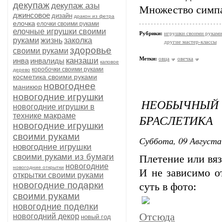
декупаж
декупаж азы
Множество симпа
джинсовое
дизайн
дракон из фетра
елочка
елочки своими руками
елочные игрушки своими
Рубрики:
игрушки своими рукам
руками
жизнь
заколка
другие мастер-классы
здоровье
своими руками
Метки:
овца
овечка
канзаши
инва
инвалиды
каповое
коробочки своими руками
дерево
косметика своими руками
новогоднее
маникюр
новогодние игрушки
НЕОБЫЧН
новогодние игрушки в
технике макраме
БРАСЛЕТИКА
новогодние игрушки
своими руками
Суббота, 09 Августа
новогодние игрушки
своими руками из бумаги
Плетение или вяз
новогодние
новогодние открытки
И не зависимо о
открытки своими руками
новогодние подарки
суть в фото:
своими руками
новогодние поделки
Отсюда
новогодний декор
новый год