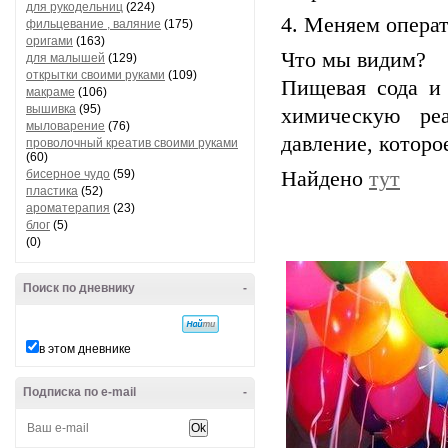
для рукодельниц
(224)
4. Меняем операт
фильцевание , валяние
(175)
оригами
(163)
Что мы видим?
для малышей
(129)
открытки своими руками
(109)
Пищевая сода и
макраме
(106)
вышивка
(95)
химическую ре
мыловарение
(76)
давление, которо
проволочный креатив своими руками
(60)
бисерное чудо
(59)
Найдено
тут
пластика
(52)
ароматерапия
(23)
блог
(5)
(0)
Поиск по дневнику
-
в этом дневнике
Подписка по e-mail
-