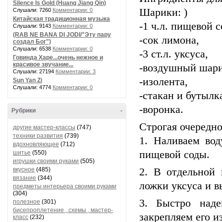
Silence Is Gold (Huang Jiang Qin)
Шарики: )
Слушали: 7260
Комментарии: 0
Китайская традиционная музыка
-1 ч.л. пищевой с
Слушали: 9143
Комментарии: 0
(RAB NE BANA DI JODI/"Эту пару
-сок лимона,
создал Бог")
Слушали: 6538
Комментарии: 0
-3 ст.л. уксуса,
Говинда Харе...очень нежное и
красивое звучание...
-воздушный шари
Слушали: 27194
Комментарии: 3
-изолента,
Sun Yan Zi
Слушали: 4774
Комментарии: 0
-стакан и бутылк
-воронка.
Рубрики
-
Строгая очередн
другие мастер-классы
(747)
техники развития
(739)
1. Наливаем во
вдохновляющее
(712)
пищевой соды.
шитье
(550)
игрушки своими руками
(505)
вкусное
(485)
2. В отдельной
вязание
(344)
ложки уксуса и в
предметы интерьера своими руками
(304)
3. Быстро над
полезное
(301)
бисепроплетение , схемы , мастер-
закрепляем его и
класс
(232)