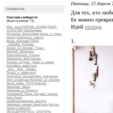
Пятница, 25 Апреля 2
Сообщества
-
Для тех, кто люб
Участник сообществ
Ее можно преврат
(Всего в списке: 71)
Идей
отсюда
Моя_дача
ПАРОЛЬ_БУДДЫ
ПИАР-
АГЕНСТВО
Эксклюзивка
Истинная_Философия
Мода_и_стиль
zdravy
Народные_советы
1.
Ваша_рЫклама
ПИАР
_СвОиМи_РуКаМи_
Шагая_по_Москве
_Пиар_
МИЛЫЕ_ВЕЩИЦЫ
Заброшенные_Города
Домашняя_Мастерская
Разные_штучки_
Темы_и_схемы
Красивые_животные
_Все__Для__Днева_
Птицы_и_животные
полезные_игрушки
Мир_рукоделия
Моя_косметика
Изделия_из_бисера
Hand_made_TOYS
Хомочки
Двойники_Звёзд
Дневники_и_Новости
Рекламный_Пиар_Ход
мир_бисера
Дом_Кукол
Нефильтрованная_красота
Любимые_милые_животные
Восток-
Запад-Север-Юг
ОБЪЕДИНЯЙТЕСЬ_БЛОГЕРЫ