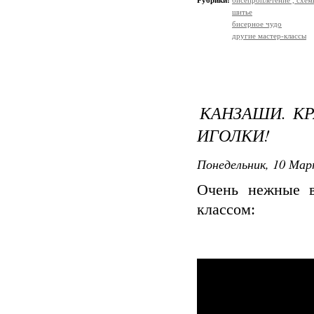
Рубрики:
бисепроплетение , схемы
шитье
бисерное чудо
другие мастер-классы
КАНЗАШИ. КР
ИГОЛКИ!
Понедельник, 10 Мар
Очень нежные в
классом: