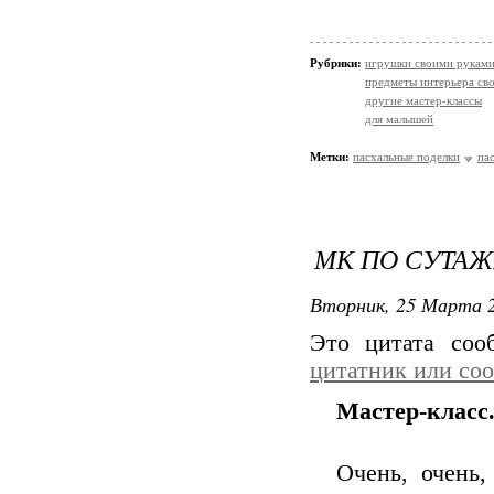
Рубрики:
игрушки своими рукам
предметы интерьера св
другие мастер-классы
для малышей
Метки:
пасхальные поделки
па
МК ПО СУТАЖ
Вторник, 25 Марта 2
Это цитата со
цитатник или со
Мастер-класс
Очень, очень