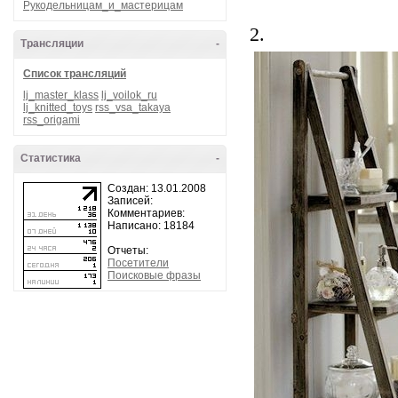
Рукодельницам_и_мастерицам
2.
Трансляции
-
Список трансляций
lj_master_klass
lj_voilok_ru
lj_knitted_toys
rss_vsa_takaya
rss_origami
Статистика
-
Создан: 13.01.2008
Записей:
Комментариев:
Написано: 18184
Отчеты:
Посетители
Поисковые фразы