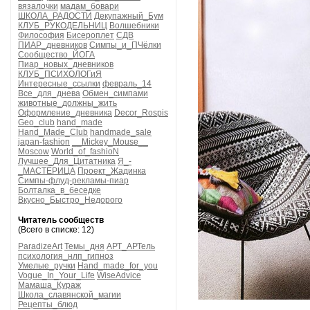
вязалочки
мадам_бовари
ШКОЛА_РАДОСТИ
Декупажный_Бум
КЛУБ_РУКОДЕЛЬНИЦ
Волшебники
Философия
Бисероплет
СДВ
ПИАР_дневников
Симпы_и_ПЧёлки
Сообщество_ЙОГА
Пиар_новых_дневников
КЛУБ_ПСИХОЛОГиЯ
Интересные_ссылки
февраль_14
Все_для_днева
Обмен_симпами
животные_должны_жить
Оформление_дневника
Decor_Rospis
Geo_club
hand_made
Hand_Made_Club
handmade_sale
japan-fashion
__Mickey_Mouse__
Moscow
World_of_fashioN
Лучшее_Для_Цитатника
Я_-
_МАСТЕРИЦА
Проект_Жадинка
Симпы-флуд-рекламы-пиар
Болталка_в_беседке
Вкусно_Быстро_Недорого
Читатель сообществ
(Всего в списке: 12)
ParadizeArt
Темы_дня
АРТ_АРТель
психология_нлп_гипноз
Умелые_ручки
Hand_made_for_you
Vogue_In_Your_Life
WiseAdvice
Мамаша_Кураж
Школа_славянской_магии
Рецепты_блюд