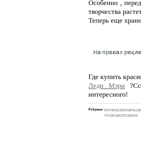
Особенно , пере
творчества растет
Теперь еще храни
Где купить крас
Леди Мэри
?Ссы
интересного!
Рубрики:
предметы интерьера св
другие мастер-классы