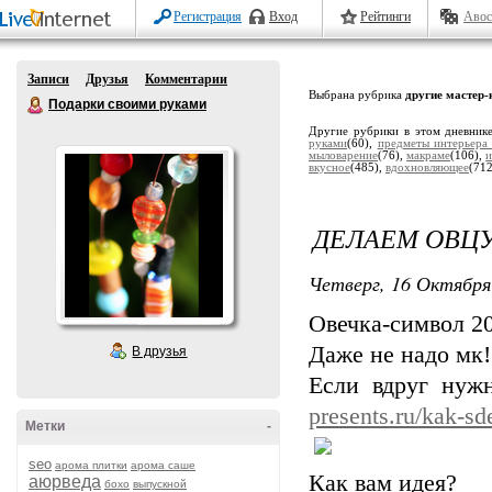
Регистрация
Вход
Рейтинги
Авос
Записи
Друзья
Комментарии
Выбрана рубрика
другие мастер
Подарки своими руками
Другие рубрики в этом дневник
руками
(60),
предметы интерьера
мыловарение
(76),
макраме
(106),
и
вкусное
(485),
вдохновляющее
(71
ДЕЛАЕМ ОВЦ
Четверг, 16 Октября
Овечка-символ 2
Даже не надо мк!
В друзья
Если вдруг нуж
presents.ru/kak-sd
Метки
-
seo
арома плитки
арома саше
Как вам идея?
аюрведа
бохо
выпускной