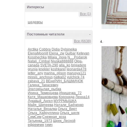
Интересы
-
Все (1)
шедевры
Постоянные читатели
-
Все (6638)
4.
Arctika
Cobbra
Didia
Dylsineika
ElenaMoonlit
Elena_zw
Gulbar
Ketevan
Kosshechka
Milaja_moja
N__Podarok
Natali_Cimbal
Njuska888888
Olga-
canada
SVETA-290
alla_ko
brigadere
grunja
knekler
koshkarel
leonarda478
letter_any
marina_glison
marusya121
missis_anchous
natka02
yulchick-74
zabava_21
ВЕнеРИН_БАШМАЧОК
Галина_Тарасевич
Златокрылая_рыбка
Ирина_Тюменцева
Иришечка_72
Катя_Машковцева
Коронида
Ленна14
Лукавый_Ангел
МУРРМЫШКА
Майя_Шипеева
Натали_Бабченко
Наталья_Вязалка
Ольга_Вирт
Ольга_Хайруллина
Ольга_шелк
СимСим
Снежная_коза
Татьянка_1973
Шрек_Лесной
ефремчик
тимч