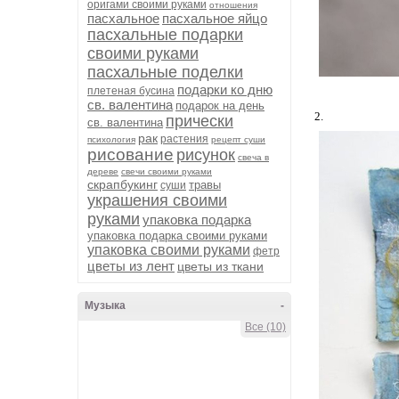
оригами своими руками
отношения
пасхальное
пасхальное яйцо
пасхальные подарки
своими руками
пасхальные поделки
подарки ко дню
плетеная бусина
св. валентина
подарок на день
2.
прически
св. валентина
рак
растения
психология
рецепт суши
рисование
рисунок
свеча в
дереве
свечи своими руками
скрапбукинг
травы
суши
украшения своими
руками
упаковка подарка
упаковка подарка своими руками
упаковка своими руками
фетр
цветы из лент
цветы из ткани
Музыка
-
Все (10)