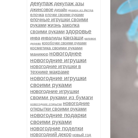
декупаж
декупаж азы
джинсовое
дизайн
дракон из фетра
елочка
елочки своими руками
елочные игрушки своими
руками
жизнь
заколка
здоровье
своими руками
канзаши
инва
инвалиды
каповое
коробочки своими руками
дерево
косметика своими руками
новогоднее
маникюр
новогодние игрушки
новогодние игрушки в
технике макраме
новогодние игрушки
своими руками
новогодние игрушки
своими руками из бумаги
новогодние
новогодние открытки
открытки своими руками
новогодние подарки
своими руками
новогодние поделки
новогодний декор
новый год