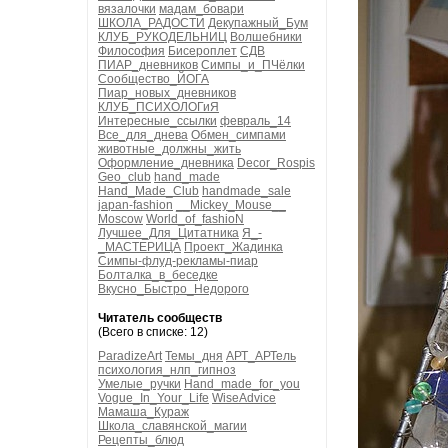
вязалочки
мадам_бовари
ШКОЛА_РАДОСТИ
Декупажный_Бум
КЛУБ_РУКОДЕЛЬНИЦ
Волшебники
Философия
Бисероплет
СДВ
ПИАР_дневников
Симпы_и_ПЧёлки
Сообщество_ЙОГА
Пиар_новых_дневников
КЛУБ_ПСИХОЛОГиЯ
Интересные_ссылки
февраль_14
Все_для_днева
Обмен_симпами
животные_должны_жить
Оформление_дневника
Decor_Rospis
Geo_club
hand_made
Hand_Made_Club
handmade_sale
japan-fashion
__Mickey_Mouse__
Moscow
World_of_fashioN
Лучшее_Для_Цитатника
Я_-
_МАСТЕРИЦА
Проект_Жадинка
Симпы-флуд-рекламы-пиар
Болталка_в_беседке
Вкусно_Быстро_Недорого
Читатель сообществ
(Всего в списке: 12)
ParadizeArt
Темы_дня
АРТ_АРТель
психология_нлп_гипноз
Умелые_ручки
Hand_made_for_you
Vogue_In_Your_Life
WiseAdvice
Мамаша_Кураж
Школа_славянской_магии
Рецепты_блюд