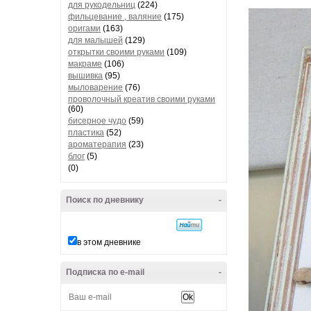
для рукодельниц
(224)
фильцевание , валяние
(175)
оригами
(163)
для малышей
(129)
открытки своими руками
(109)
макраме
(106)
вышивка
(95)
мыловарение
(76)
проволочный креатив своими руками
(60)
бисерное чудо
(59)
пластика
(52)
ароматерапия
(23)
блог
(5)
(0)
Поиск по дневнику
-
в этом дневнике
Подписка по e-mail
-