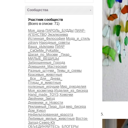
Сообщества
-
Участник сообществ
(Всего в списке: 71)
Моя_дача
ПАРОЛЬ_БУДДЫ
ПИАР-
АГЕНСТВО
Эксклюзивка
Истинная_Философия
Мода_и_стиль
zdravy
Народные_советы
Ваша_рЫклама
ПИАР
_СвОиМи_РуКаМи_
Шагая_по_Москве
_Пиар_
МИЛЫЕ_ВЕЩИЦЫ
Заброшенные_Города
Домашняя_Мастерская
Разные_штучки_
Темы_и_схемы
Красивые_животные
_Все__Для__Днева_
Птицы_и_животные
полезные_игрушки
Мир_рукоделия
Моя_косметика
Изделия_из_бисера
Hand_made_TOYS
Хомочки
Двойники_Звёзд
Дневники_и_Новости
Рекламный_Пиар_Ход
мир_бисера
Дом_Кукол
5.
Нефильтрованная_красота
Любимые_милые_животные
Восток-
Запад-Север-Юг
ОБЪЕДИНЯЙТЕСЬ_БЛОГЕРЫ