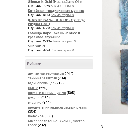
Silence Is Gold (Huang Jiang Qin)
Слушали: 7260
Комментарии: 0
Китайская традиционная музыка
Слушали: 9143
Комментарии: 0
(RAB NE BANA DI JODI/"Эту пару
создал Бог")
Слушали: 6538
Комментарии: 0
Говинда Харе...очень нежное и
красивое звучание...
Слушали: 27194
Комментарии: 3
Sun Yan Zi
Слушали: 4774
Комментарии: 0
Рубрики
-
другие мастер-классы
(747)
техники развития
(739)
вдохновляющее
(712)
шитье
(550)
игрушки своими руками
(505)
вкусное
(485)
вязание
(344)
предметы интерьера своими руками
(304)
полезное
(301)
бисепроплетение , схемы , мастер-
класс
(232)
3.