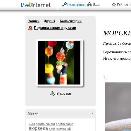
Регистрация
Вход
Рейтинги
Записи
Друзья
Комментарии
Подарки своими руками
МОРСК
Пятница, 24 Октяб
Вдохновилась са
Итак, что можно
1.
В друзья
Метки
-
seo
арома плитки
арома саше
аюрведа
бохо
выпускной