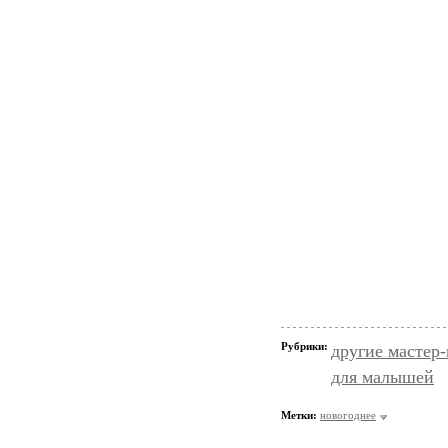
Рубрики:
другие мастер
для малышей
Метки:
новогоднее