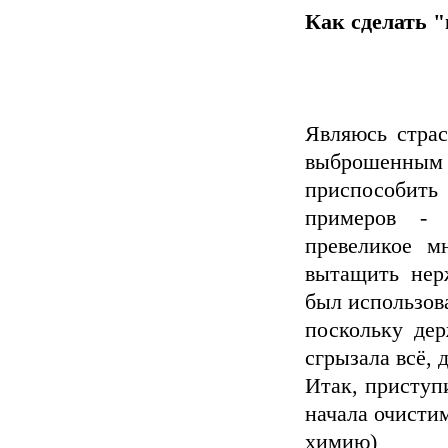
Как cделать "
Являюсь страс
выброшенны
приспособить
примеров -
превеликое м
вытащить нер
был использова
поскольку дер
сгрызала всё, 
Итак, приступ
начала очисти
химию)