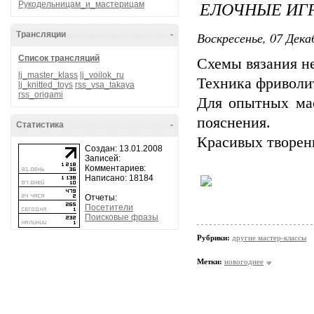
ЕЛОЧНЫЕ ИГР
Рукодельницам_и_мастерицам
Воскресенье, 07 Дека
Трансляции
-
Список трансляций
Схемы вязания н
lj_master_klass
lj_voilok_ru
Техника фриволит
lj_knitted_toys
rss_vsa_takaya
rss_origami
Для опытных мас
пояснения.
Статистика
-
Красивых творен
Создан: 13.01.2008
Записей:
Комментариев:
Написано: 18184
Отчеты:
Посетители
Поисковые фразы
Рубрики:
другие мастер-классы
Метки:
новогоднее