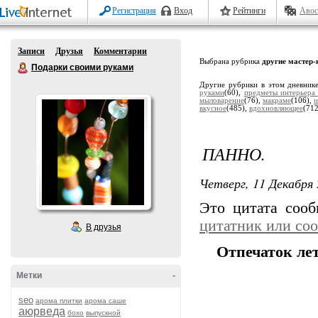
Регистрация
Вход
Рейтинги
Авос
Записи
Друзья
Комментарии
Выбрана рубрика
другие мастер
Подарки своими руками
Другие рубрики в этом дневник
руками
(60),
предметы интерьера
мыловарение
(76),
макраме
(106),
и
вкусное
(485),
вдохновляющее
(71
ПАННО.
Четверг, 11 Декабря 
Это цитата соо
цитатник или со
В друзья
Отпечаток ле
Метки
-
seo
арома плитки
арома саше
аюрведа
бохо
выпускной