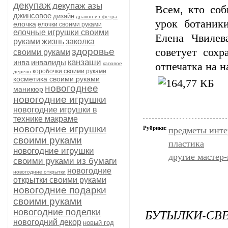
декупаж
декупаж азы
Всем, кто соб
джинсовое
дизайн
дракон из фетра
урок ботаник
елочка
елочки своими руками
елочные игрушки своими
Елена Чвилев
руками
жизнь
заколка
здоровье
советует сохр
своими руками
канзаши
инва
инвалиды
каповое
отпечатка на 
коробочки своими руками
дерево
косметика своими руками
новогоднее
маникюр
новогодние игрушки
новогодние игрушки в
технике макраме
новогодние игрушки
Рубрики:
предметы инте
своими руками
пластика
новогодние игрушки
другие мастер
своими руками из бумаги
новогодние
новогодние открытки
открытки своими руками
новогодние подарки
своими руками
БУТЫЛКИ-СВ
новогодние поделки
новогодний декор
новый год