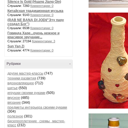
Silence Is Gold (Huang Jiang Qin)
Слушали: 7260
Комментарии: 0
Китайская традиционная музыка
Слушали: 9143
Комментарии: 0
(RAB NE BANA DI JODI/"Эту пару
создал Бог")
Слушали: 6538
Комментарии: 0
Говинда Харе...очень нежное и
красивое звучание...
Слушали: 27194
Комментарии: 3
Sun Yan Zi
Слушали: 4774
Комментарии: 0
Рубрики
-
другие мастер-классы
(747)
техники развития
(739)
вдохновляющее
(712)
шитье
(550)
игрушки своими руками
(505)
вкусное
(485)
вязание
(344)
предметы интерьера своими руками
(304)
полезное
(301)
бисепроплетение , схемы , мастер-
класс
(232)