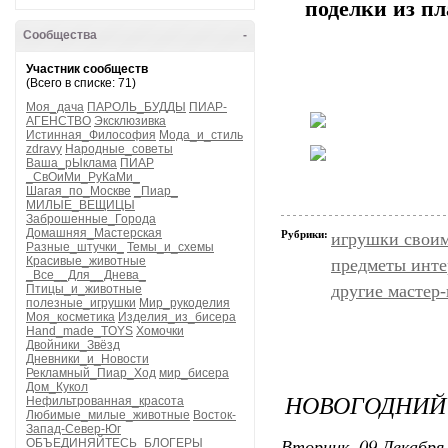
поделки из пл
Сообщества
-
Участник сообществ
(Всего в списке: 71)
Моя_дача
ПАРОЛЬ_БУДДЫ
ПИАР-
АГЕНСТВО
Эксклюзивка
Истинная_Философия
Мода_и_стиль
zdravy
Народные_советы
Ваша_рЫклама
ПИАР
_СвОиМи_РуКаМи_
Шагая_по_Москве
_Пиар_
МИЛЫЕ_ВЕЩИЦЫ
Заброшенные_Города
Домашняя_Мастерская
Рубрики:
игрушки свои
Разные_штучки_
Темы_и_схемы
Красивые_животные
предметы инте
_Все__Для__Днева_
другие мастер
Птицы_и_животные
полезные_игрушки
Мир_рукоделия
Моя_косметика
Изделия_из_бисера
Hand_made_TOYS
Хомочки
Двойники_Звёзд
Дневники_и_Новости
Рекламный_Пиар_Ход
мир_бисера
Дом_Кукол
НОВОГОДНИЙ 
Нефильтрованная_красота
Любимые_милые_животные
Восток-
Запад-Север-Юг
Вторник, 09 Декабря 
ОБЪЕДИНЯЙТЕСЬ_БЛОГЕРЫ