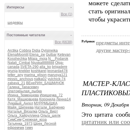
можете сделат
Интересы
-
стать оригина
Все (1)
чтобы украсить
шедевры
Постоянные читатели
-
Рубрики:
предметы инте
Все (6638)
другие мастер
Arctika
Cobbra
Didia
Dylsineika
ElenaMoonlit
Elena_zw
Gulbar
Ketevan
Kosshechka
Milaja_moja
N__Podarok
Natali_Cimbal
Njuska888888
Olga-
canada
SVETA-290
alla_ko
brigadere
grunja
knekler
koshkarel
leonarda478
letter_any
marina_glison
marusya121
missis_anchous
natka02
yulchick-74
МАСТЕР-КЛ
zabava_21
ВЕнеРИН_БАШМАЧОК
Галина_Тарасевич
ПЛАСТИКОВЫХ
Златокрылая_рыбка
Ирина_Тюменцева
Иришечка_72
Катя_Машковцева
Коронида
Ленна14
Вторник, 09 Декабря 
Лукавый_Ангел
МУРРМЫШКА
Майя_Шипеева
Натали_Бабченко
Наталья_Вязалка
Ольга_Вирт
Это цитата соо
Ольга_Хайруллина
Ольга_шелк
СимСим
Снежная_коза
цитатник или со
Татьянка_1973
Шрек_Лесной
ефремчик
тимч