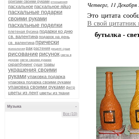
оригами своими руками
отношения
Четверг, 11 Декабря 
пасхальное
пасхальное яйцо
пасхальные подарки
Это цитата соо
своими руками
В свой цитатник
пасхальные поделки
подарки ко дню
плетеная бусина
бутылка - св
св. валентина
подарок на день
прически
св. валентина
рак
растения
психология
рецепт суши
рисование
рисунок
свеча в
дереве
свечи своими руками
скрапбукинг
травы
суши
украшения своими
руками
упаковка подарка
упаковка подарка своими руками
упаковка своими руками
фетр
цветы из лент
цветы из ткани
Музыка
-
Все (10)