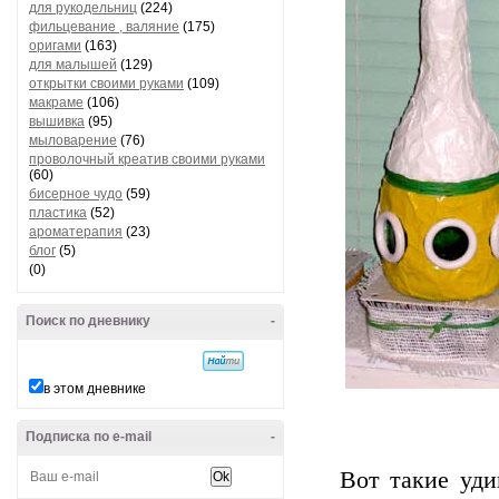
для рукодельниц
(224)
фильцевание , валяние
(175)
оригами
(163)
для малышей
(129)
открытки своими руками
(109)
макраме
(106)
вышивка
(95)
мыловарение
(76)
проволочный креатив своими руками
(60)
бисерное чудо
(59)
пластика
(52)
ароматерапия
(23)
блог
(5)
(0)
Поиск по дневнику
-
в этом дневнике
Подписка по e-mail
-
Вот такие уди