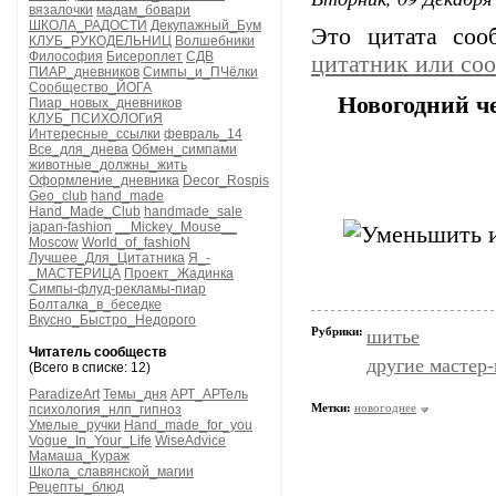
вязалочки
мадам_бовари
ШКОЛА_РАДОСТИ
Декупажный_Бум
Это цитата со
КЛУБ_РУКОДЕЛЬНИЦ
Волшебники
Философия
Бисероплет
СДВ
цитатник или со
ПИАР_дневников
Симпы_и_ПЧёлки
Сообщество_ЙОГА
Новогодний че
Пиар_новых_дневников
КЛУБ_ПСИХОЛОГиЯ
Интересные_ссылки
февраль_14
Все_для_днева
Обмен_симпами
животные_должны_жить
Оформление_дневника
Decor_Rospis
Geo_club
hand_made
Hand_Made_Club
handmade_sale
japan-fashion
__Mickey_Mouse__
Moscow
World_of_fashioN
Лучшее_Для_Цитатника
Я_-
_МАСТЕРИЦА
Проект_Жадинка
Симпы-флуд-рекламы-пиар
Болталка_в_беседке
Вкусно_Быстро_Недорого
Рубрики:
шитье
Читатель сообществ
другие мастер
(Всего в списке: 12)
ParadizeArt
Темы_дня
АРТ_АРТель
Метки:
новогоднее
психология_нлп_гипноз
Умелые_ручки
Hand_made_for_you
Vogue_In_Your_Life
WiseAdvice
Мамаша_Кураж
Школа_славянской_магии
Рецепты_блюд