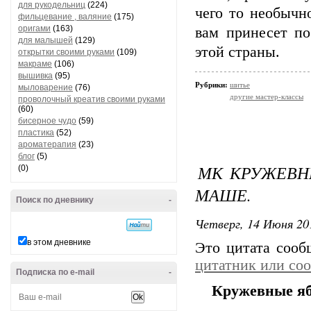
для рукодельниц
(224)
чего то необычн
фильцевание , валяние
(175)
оригами
(163)
вам принесет п
для малышей
(129)
этой страны.
открытки своими руками
(109)
макраме
(106)
вышивка
(95)
Рубрики:
шитье
мыловарение
(76)
другие мастер-классы
проволочный креатив своими руками
(60)
бисерное чудо
(59)
пластика
(52)
ароматерапия
(23)
блог
(5)
МК КРУЖЕВН
(0)
МАШЕ.
Поиск по дневнику
-
Четверг, 14 Июня 20
в этом дневнике
Это цитата соо
цитатник или со
Подписка по e-mail
-
Кружевные яб