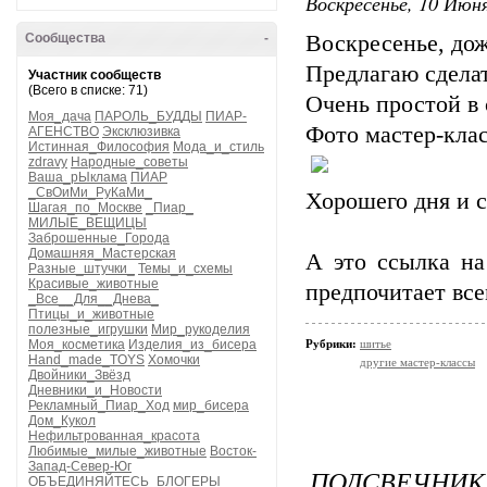
Воскресенье, 10 Июня
Сообщества
-
Воскресенье, дож
Предлагаю сделат
Участник сообществ
(Всего в списке: 71)
Очень простой в
Моя_дача
ПАРОЛЬ_БУДДЫ
ПИАР-
Фото мастер-клас
АГЕНСТВО
Эксклюзивка
Истинная_Философия
Мода_и_стиль
zdravy
Народные_советы
Ваша_рЫклама
ПИАР
_СвОиМи_РуКаМи_
Хорошего дня и с
Шагая_по_Москве
_Пиар_
МИЛЫЕ_ВЕЩИЦЫ
Заброшенные_Города
Домашняя_Мастерская
А это ссылка н
Разные_штучки_
Темы_и_схемы
Красивые_животные
предпочитает все
_Все__Для__Днева_
Птицы_и_животные
полезные_игрушки
Мир_рукоделия
Моя_косметика
Изделия_из_бисера
Рубрики:
шитье
Hand_made_TOYS
Хомочки
другие мастер-классы
Двойники_Звёзд
Дневники_и_Новости
Рекламный_Пиар_Ход
мир_бисера
Дом_Кукол
Нефильтрованная_красота
Любимые_милые_животные
Восток-
Запад-Север-Юг
ПОДСВЕЧНИК
ОБЪЕДИНЯЙТЕСЬ_БЛОГЕРЫ