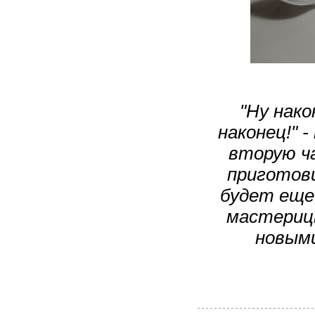
"Ну нако
наконец!" 
вторую ч
приготови
будет еще,
мастериц
новыми