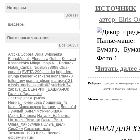
ИСТОЧНИК
Интересы
-
Все (1)
автор: Eiris О
шедевры
Постоянные читатели
-
Все (6638)
Arctika
Cobbra
Didia
Dylsineika
ElenaMoonlit
Elena_zw
Gulbar
Ketevan
Kosshechka
Milaja_moja
N__Podarok
Читать далее
Natali_Cimbal
Njuska888888
Olga-
canada
SVETA-290
alla_ko
brigadere
grunja
knekler
koshkarel
leonarda478
letter_any
marina_glison
marusya121
Рубрики:
предметы интерьера св
missis_anchous
natka02
yulchick-74
другие мастер-классы
zabava_21
ВЕнеРИН_БАШМАЧОК
Галина_Тарасевич
Златокрылая_рыбка
Метки:
папье машье
Ирина_Тюменцева
Иришечка_72
Катя_Машковцева
Коронида
Ленна14
Лукавый_Ангел
МУРРМЫШКА
Майя_Шипеева
Натали_Бабченко
Наталья_Вязалка
Ольга_Вирт
Ольга_Хайруллина
Ольга_шелк
ПЕНАЛ ДЛЯ Х
СимСим
Снежная_коза
Татьянка_1973
Шрек_Лесной
ефремчик
тимч