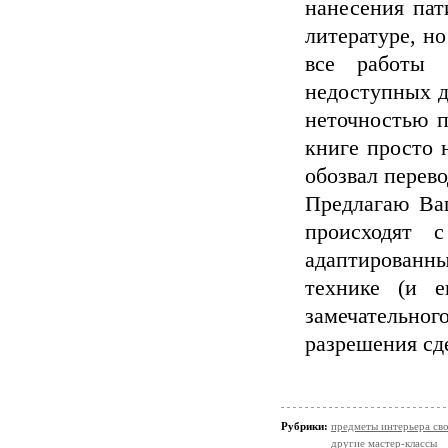
нанесения пат
литературе, но
все работы 
недоступных дл
неточностью п
книге просто н
обозвал перево
Предлагаю Ва
происходят с
адаптированны
технике (и 
замечательног
разрешения сд
Рубрики:
предметы интерьера св
другие мастер-классы