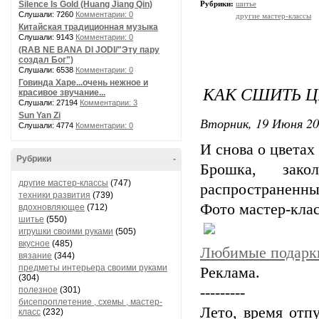
Silence Is Gold (Huang Jiang Qin)
Рубрики:
шитье
Слушали: 7260
Комментарии: 0
другие мастер-классы
Китайская традиционная музыка
Слушали: 9143
Комментарии: 0
(RAB NE BANA DI JODI/"Эту пару
создал Бог")
Слушали: 6538
Комментарии: 0
Говинда Харе...очень нежное и
КАК СШИТЬ Ц
красивое звучание...
Слушали: 27194
Комментарии: 3
Sun Yan Zi
Вторник, 19 Июня 20
Слушали: 4774
Комментарии: 0
И снова о цветах 
Рубрики
-
Брошка, зако
другие мастер-классы
(747)
распространенны
техники развития
(739)
Фото мастер-клас
вдохновляющее
(712)
шитье
(550)
игрушки своими руками
(505)
вкусное
(485)
Любимые подарк
вязание
(344)
предметы интерьера своими руками
Реклама.
(304)
---------
полезное
(301)
бисепроплетение , схемы , мастер-
Лето, время отп
класс
(232)