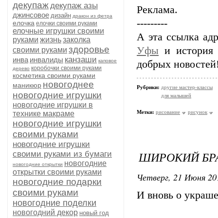
декупаж
декупаж азы
Реклама.
джинсовое
дизайн
дракон из фетра
---------
елочка
елочки своими руками
елочные игрушки своими
А эта ссылка ад
руками
жизнь
заколка
здоровье
Уфы
и история 
своими руками
канзаши
инва
инвалиды
каповое
добрых новостей
коробочки своими руками
дерево
косметика своими руками
новогоднее
маникюр
Рубрики:
другие мастер-классы
новогодние игрушки
для малышей
новогодние игрушки в
Метки:
рисование
рисунок
технике макраме
новогодние игрушки
своими руками
новогодние игрушки
ШИРОКИЙ БРА
своими руками из бумаги
новогодние
новогодние открытки
открытки своими руками
Четверг, 21 Июня 20
новогодние подарки
своими руками
И вновь о украше
новогодние поделки
новогодний декор
новый год