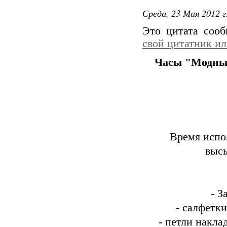
Среда, 23 Мая 2012 г
Это цитата соо
свой цитатник и
Часы "Модны
Время испол
высы
- З
- салфетк
- петли накла