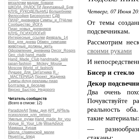
вязалочки
мадам_бовари
ШКОЛА_РАДОСТИ
Декупажный_Бум
Четверг, 07 Июня 20
КЛУБ_РУКОДЕЛЬНИЦ
Волшебники
Философия
Бисероплет
СДВ
ПИАР_дневников
Симпы_и_ПЧёлки
От темы создан
Сообщество_ЙОГА
Пиар_новых_дневников
подсвечникам.
КЛУБ_ПСИХОЛОГиЯ
Интересные_ссылки
февраль_14
Рассмотрим нес
Все_для_днева
Обмен_симпами
животные_должны_жить
своими руками
Оформление_дневника
Decor_Rospis
Geo_club
hand_made
Hand_Made_Club
handmade_sale
И непосредственн
japan-fashion
__Mickey_Mouse__
Moscow
World_of_fashioN
Бисер и стекло
Лучшее_Для_Цитатника
Я_-
_МАСТЕРИЦА
Проект_Жадинка
Симпы-флуд-рекламы-пиар
Декор подсвечни
Болталка_в_беседке
Вкусно_Быстро_Недорого
Два очень пох
Читатель сообществ
Почувствуйте р
(Всего в списке: 12)
реальность оба
ParadizeArt
Темы_дня
АРТ_АРТель
психология_нлп_гипноз
такие материалы:
Умелые_ручки
Hand_made_for_you
Vogue_In_Your_Life
WiseAdvice
— разнообра
Мамаша_Кураж
Школа_славянской_магии
стаканы;
Рецепты_блюд