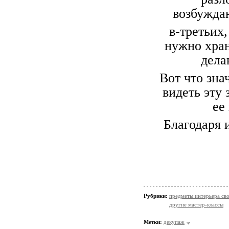
возбужда
в-третьих
нужно хран
дела
Вот что зна
видеть эту 
ее
Благодаря 
Рубрики:
предметы интерьера св
другие мастер-классы
Метки:
декупаж