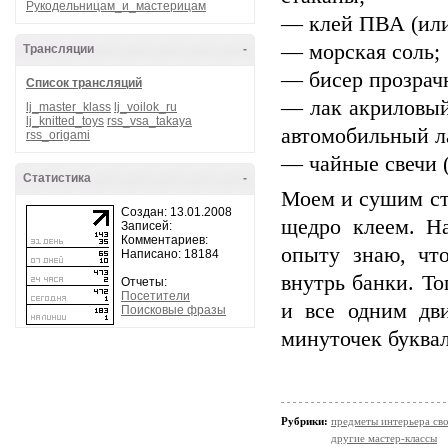
Рукодельницам_и_мастерицам
— клей ПВА (или
— морская соль;
Трансляции
-
— бисер прозрач
Список трансляций
— лак акриловый
lj_master_klass
lj_voilok_ru
lj_knitted_toys
rss_vsa_takaya
автомобильный л
rss_origami
— чайные свечи (
Статистика
-
Моем и сушим ст
Создан: 13.01.2008
щедро клеем. Н
Записей:
Комментариев:
опыту знаю, что
Написано: 18184
внутрь банки. То
Отчеты:
Посетители
и все одним дв
Поисковые фразы
минуточек буквал
Рубрики:
предметы интерьера св
другие мастер-классы