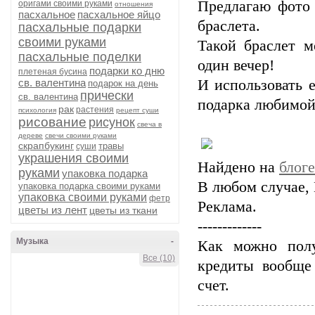
Предлагаю фото 
оригами своими руками
отношения
пасхальное
пасхальное яйцо
браслета.
пасхальные подарки
своими руками
Такой браслет м
пасхальные поделки
один вечер!
подарки ко дню
плетеная бусина
св. валентина
И использовать 
подарок на день
прически
св. валентина
подарка любимой
рак
растения
психология
рецепт суши
рисование
рисунок
свеча в
дереве
свечи своими руками
скрапбукинг
травы
суши
украшения своими
Найдено на
блог
руками
упаковка подарка
В любом случае,
упаковка подарка своими руками
упаковка своими руками
фетр
Реклама.
цветы из лент
цветы из ткани
-------------
Музыка
-
Как можно по
Все (10)
кредиты вообще
счет.