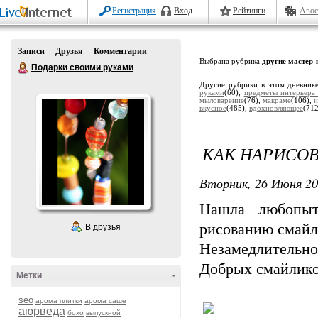
Регистрация
Вход
Рейтинги
Авос
Записи
Друзья
Комментарии
Выбрана рубрика
другие мастер
Подарки своими руками
Другие рубрики в этом дневник
руками
(60),
предметы интерьера
мыловарение
(76),
макраме
(106),
и
вкусное
(485),
вдохновляющее
(71
КАК НАРИСОВ
Вторник, 26 Июня 20
Нашла любопыт
рисованию смайл
В друзья
Незамедлительно 
Добрых смайлико
Метки
-
seo
арома плитки
арома саше
аюрведа
бохо
выпускной