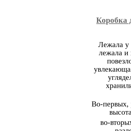
Коробка 
Лежала у 
лежала и 
повезло
увлекающая
угляде
хранил
Во-первых, 
высота
во-вторы
разл