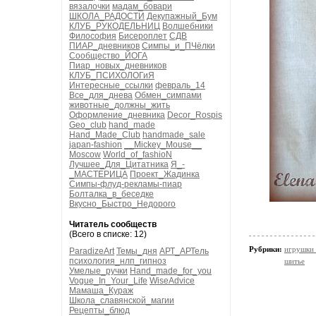
вязалочки
мадам_бовари
ШКОЛА_РАДОСТИ
Декупажный_Бум
КЛУБ_РУКОДЕЛЬНИЦ
Волшебники
Философия
Бисероплет
СДВ
ПИАР_дневников
Симпы_и_ПЧёлки
Сообщество_ЙОГА
Пиар_новых_дневников
КЛУБ_ПСИХОЛОГиЯ
Интересные_ссылки
февраль_14
Все_для_днева
Обмен_симпами
животные_должны_жить
Оформление_дневника
Decor_Rospis
Geo_club
hand_made
Hand_Made_Club
handmade_sale
japan-fashion
__Mickey_Mouse__
Moscow
World_of_fashioN
Лучшее_Для_Цитатника
Я_-
_МАСТЕРИЦА
Проект_Жадинка
Симпы-флуд-рекламы-пиар
Болталка_в_беседке
Вкусно_Быстро_Недорого
Читатель сообществ
(Всего в списке: 12)
Рубрики:
игрушки 
ParadizeArt
Темы_дня
АРТ_АРТель
психология_нлп_гипноз
шитье
Умелые_ручки
Hand_made_for_you
Vogue_In_Your_Life
WiseAdvice
Мамаша_Кураж
Школа_славянской_магии
Рецепты_блюд