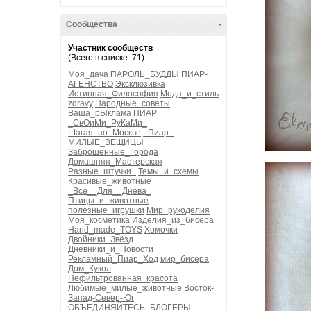
Сообщества
-
Участник сообществ
(Всего в списке: 71)
Моя_дача
ПАРОЛЬ_БУДДЫ
ПИАР-
АГЕНСТВО
Эксклюзивка
Истинная_Философия
Мода_и_стиль
zdravy
Народные_советы
Ваша_рЫклама
ПИАР
_СвОиМи_РуКаМи_
Шагая_по_Москве
_Пиар_
МИЛЫЕ_ВЕЩИЦЫ
Заброшенные_Города
Домашняя_Мастерская
Разные_штучки_
Темы_и_схемы
Красивые_животные
_Все__Для__Днева_
Птицы_и_животные
полезные_игрушки
Мир_рукоделия
Моя_косметика
Изделия_из_бисера
Hand_made_TOYS
Хомочки
Двойники_Звёзд
Дневники_и_Новости
Рекламный_Пиар_Ход
мир_бисера
Дом_Кукол
Нефильтрованная_красота
Любимые_милые_животные
Восток-
Запад-Север-Юг
ОБЪЕДИНЯЙТЕСЬ_БЛОГЕРЫ