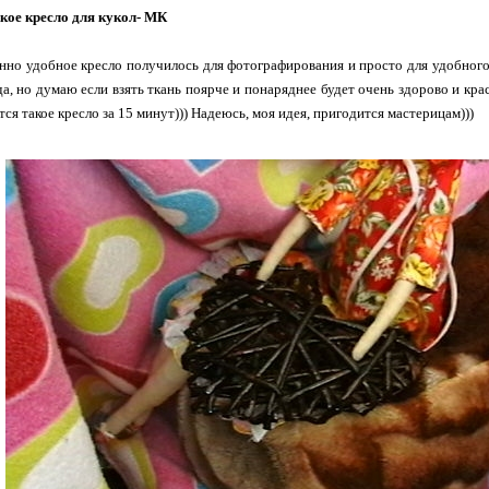
кое кресло для кукол- МК
но удобное кресло получилось для фотографирования и просто для удобного
да, но думаю если взять ткань поярче и понаряднее будет очень здорово и кра
тся такое кресло за 15 минут))) Надеюсь, моя идея, пригодится мастерицам)))