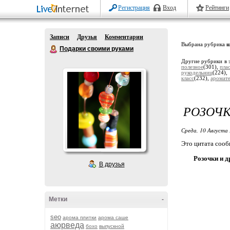
Регистрация
Вход
Рейтинги
Записи
Друзья
Комментарии
Выбрана рубрика
ш
Подарки своими руками
Другие рубрики в 
полезное
(301),
пла
рукодельниц
(224)
класс
(232),
аромат
РОЗОЧК
Среда, 10 Августа 
Это цитата соо
Розочки и 
В друзья
Метки
-
seo
арома плитки
арома саше
аюрведа
бохо
выпускной