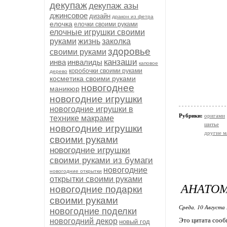
декупаж
декупаж азы
джинсовое
дизайн
дракон из фетра
елочка
елочки своими руками
елочные игрушки своими
руками
жизнь
заколка
здоровье
своими руками
канзаши
инва
инвалиды
каповое
коробочки своими руками
дерево
косметика своими руками
новогоднее
маникюр
новогодние игрушки
новогодние игрушки в
Рубрики:
оригами
технике макраме
шитье
новогодние игрушки
другие м
своими руками
новогодние игрушки
своими руками из бумаги
новогодние
новогодние открытки
открытки своими руками
АНАТОМ
новогодние подарки
своими руками
Среда, 10 Августа 
новогодние поделки
Это цитата соо
новогодний декор
новый год