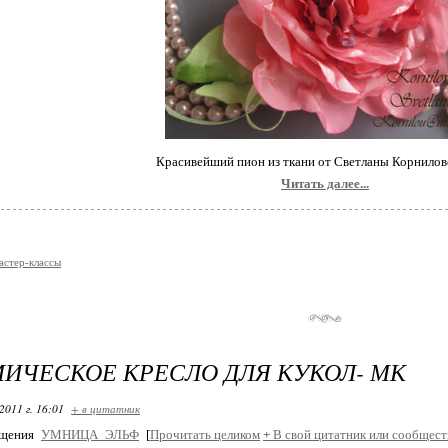
Красивейший пион из ткани от Светланы Корнило
Читать далее...
астер-классы
ИЧЕСКОЕ КРЕСЛО ДЛЯ КУКОЛ- МК
2011 г. 16:01
+ в цитатник
бщения
УМНИЦА_ЭЛЬФ
[
Прочитать целиком
+
В свой цитатник или сообщест