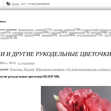
Авось
из (+ сутки) дневников
итье
.
этом дневнике:
фильцевание , валяние
(175),
техники развития
(739),
проволочный креатив с
стика
(52),
открытки своими руками
(109),
оригами
(163),
мыловарение
(76),
макраме
(106),
и
,
для малышей
(129),
вязание
(344),
вышивка
(95),
вкусное
(485),
вдохновляющее
(712),
блог
ерапия
(23),
(0)
И И ДРУГИЕ РУКОДЕЛЬНЫЕ ЦВЕТОЧКИ
2011 г. 20:12
+ в цитатник
бщения
Рождена_Весной
[
Прочитать целиком
+
В свой цитатник или сообщест
другие рукодельные цветочки.ОБЗОР МК.