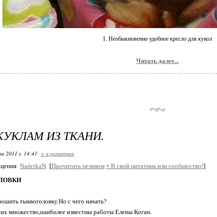
1. Необыкновенно удобное кресло для кукол
Читать далее...
КУКЛАМ ИЗ ТКАНИ.
та 2011 г. 14:41
+ в цитатник
бщения
NadeikaN
[
Прочитать целиком
+
В свой цитатник или сообщество!
]
ЛОВКИ
пошить тыквоголовку.Но с чего начать?
их множество,наиболее известны работы Елены Коган.