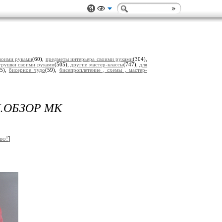
воими руками
(60),
предметы интерьера своими руками
(304),
грушки своими руками
(505),
другие мастер-классы
(747),
для
(5),
бисерное чудо
(59),
бисепроплетение , схемы , мастер-
.ОБЗОР МК
во!
]