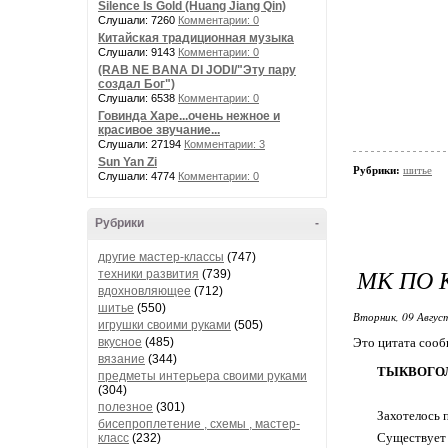
Silence Is Gold (Huang Jiang Qin)
Слушали: 7260
Комментарии: 0
Китайская традиционная музыка
Слушали: 9143
Комментарии: 0
(RAB NE BANA DI JODI/"Эту пару
создал Бог")
Слушали: 6538
Комментарии: 0
Говинда Харе...очень нежное и
красивое звучание...
Слушали: 27194
Комментарии: 3
Sun Yan Zi
Рубрики:
шитье
Слушали: 4774
Комментарии: 0
Рубрики
-
другие мастер-классы
(747)
МК ПО 
техники развития
(739)
вдохновляющее
(712)
шитье
(550)
Вторник, 09 Авгус
игрушки своими руками
(505)
вкусное
(485)
Это цитата соо
вязание
(344)
ТЫКВОГО
предметы интерьера своими руками
(304)
полезное
(301)
Захотелось 
бисепроплетение , схемы , мастер-
Существует 
класс
(232)