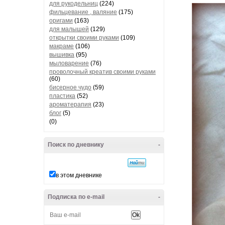
для рукодельниц
(224)
фильцевание , валяние
(175)
оригами
(163)
для малышей
(129)
открытки своими руками
(109)
макраме
(106)
вышивка
(95)
мыловарение
(76)
проволочный креатив своими руками
(60)
бисерное чудо
(59)
пластика
(52)
ароматерапия
(23)
блог
(5)
(0)
Поиск по дневнику
-
в этом дневнике
Подписка по e-mail
-