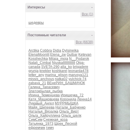
Интересы
-
Все (1)
шедевры
Постоянные читатели
-
Все (6638)
Arctika
Cobbra
Didia
Dylsineika
ElenaMoonlit
Elena_zw
Gulbar
Ketevan
Kosshechka
Milaja_moja
N__Podarok
Natali_Cimbal
Njuska888888
Olga-
canada
SVETA-290
alla_ko
brigadere
grunja
knekler
koshkarel
leonarda478
letter_any
marina_glison
marusya121
missis_anchous
natka02
yulchick-74
zabava_21
ВЕнеРИН_БАШМАЧОК
Галина_Тарасевич
Златокрылая_рыбка
Ирина_Тюменцева
Иришечка_72
Катя_Машковцева
Коронида
Ленна14
Лукавый_Ангел
МУРРМЫШКА
Майя_Шипеева
Натали_Бабченко
Наталья_Вязалка
Ольга_Вирт
Ольга_Хайруллина
Ольга_шелк
СимСим
Снежная_коза
Татьянка_1973
Шрек_Лесной
ефремчик
тимч