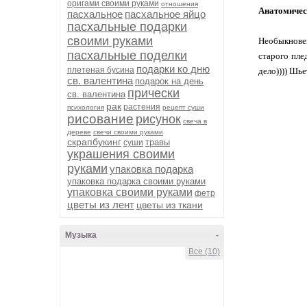
оригами своими руками
отношения
Анатомичес
пасхальное
пасхальное яйцо
пасхальные подарки
своими руками
Необыкновен
пасхальные поделки
старого пле
подарки ко дню
плетеная бусина
дело)))) Шье
св. валентина
подарок на день
прически
св. валентина
рак
растения
психология
рецепт суши
рисование
рисунок
свеча в
дереве
свечи своими руками
скрапбукинг
травы
суши
украшения своими
руками
упаковка подарка
упаковка подарка своими руками
упаковка своими руками
фетр
цветы из лент
цветы из ткани
Музыка
-
Все (10)