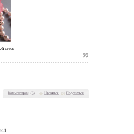
вой
здесь
Комментарии
(
3
)
Нравится
Поделиться
во!
]