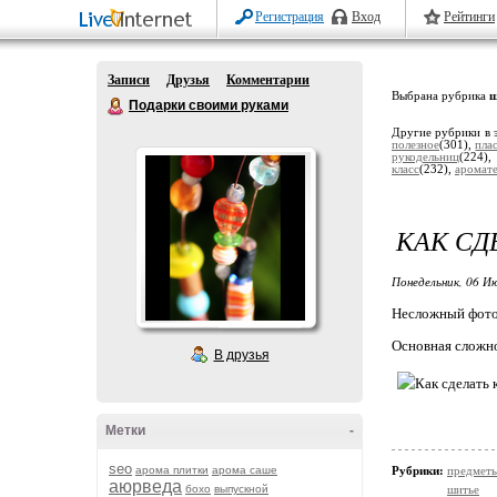
Регистрация
Вход
Рейтинги
Записи
Друзья
Комментарии
Выбрана рубрика
ш
Подарки своими руками
Другие рубрики в 
полезное
(301),
пла
рукодельниц
(224)
класс
(232),
аромат
КАК СД
Понедельник, 06 Ию
Несложный фото 
Основная сложно
В друзья
Метки
-
seo
арома плитки
арома саше
Рубрики:
предметы
аюрведа
бохо
выпускной
шитье