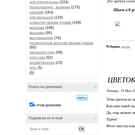
Это цитата соо
для рукодельниц
(224)
фильцевание , валяние
(175)
Шьем х/б ро
оригами
(163)
для малышей
(129)
открытки своими руками
(109)
макраме
(106)
вышивка
(95)
мыловарение
(76)
проволочный креатив своими руками
Рубрики:
шитье
(60)
бисерное чудо
(59)
пластика
(52)
ароматерапия
(23)
блог
(5)
(0)
ЦВЕТОК
Поиск по дневнику
-
Четверг, 19 Мая 20
Тема цветов из л
в этом дневнике
Как вам такой п
Да, еще можно в
Подписка по e-mail
-
Удачи!
Фото мастер-кла