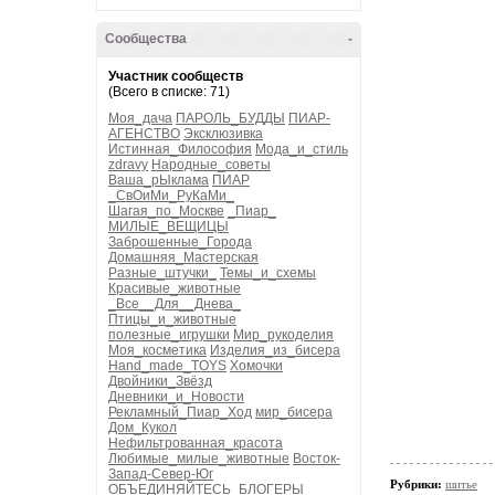
Сообщества
-
Участник сообществ
(Всего в списке: 71)
Моя_дача
ПАРОЛЬ_БУДДЫ
ПИАР-
АГЕНСТВО
Эксклюзивка
Истинная_Философия
Мода_и_стиль
zdravy
Народные_советы
Ваша_рЫклама
ПИАР
_СвОиМи_РуКаМи_
Шагая_по_Москве
_Пиар_
МИЛЫЕ_ВЕЩИЦЫ
Заброшенные_Города
Домашняя_Мастерская
Разные_штучки_
Темы_и_схемы
Красивые_животные
_Все__Для__Днева_
Птицы_и_животные
полезные_игрушки
Мир_рукоделия
Моя_косметика
Изделия_из_бисера
Hand_made_TOYS
Хомочки
Двойники_Звёзд
Дневники_и_Новости
Рекламный_Пиар_Ход
мир_бисера
Дом_Кукол
Нефильтрованная_красота
Любимые_милые_животные
Восток-
Запад-Север-Юг
Рубрики:
шитье
ОБЪЕДИНЯЙТЕСЬ_БЛОГЕРЫ