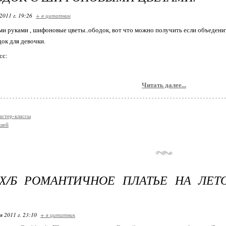
2011 г. 19:26
+ в цитатник
и руками , шифоновые цветы..ободок, вот что можно получить если объеденить
док для девочки.
сс:
Читать далее...
астер-классы
ышей
Х/Б РОМАНТИЧНОЕ ПЛАТЬЕ НА ЛЕТ
я 2011 г. 23:10
+ в цитатник