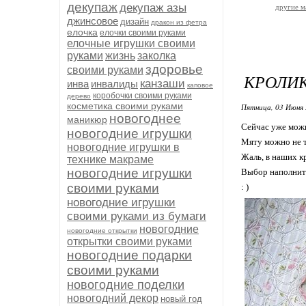
декупаж
декупаж азы
другие м
джинсовое
дизайн
дракон из фетра
елочка
елочки своими руками
елочные игрушки своими
руками
жизнь
заколка
здоровье
своими руками
КРОЛИК
канзаши
инва
инвалиды
каповое
коробочки своими руками
дерево
косметика своими руками
Пятница, 03 Июня 
новогоднее
маникюр
Сейчас уже можн
новогодние игрушки
Мяту можно не то
новогодние игрушки в
Жаль, в наших кр
технике макраме
новогодние игрушки
Выбор наполните
своими руками
: )
новогодние игрушки
своими руками из бумаги
новогодние
новогодние открытки
открытки своими руками
новогодние подарки
своими руками
новогодние поделки
новогодний декор
новый год