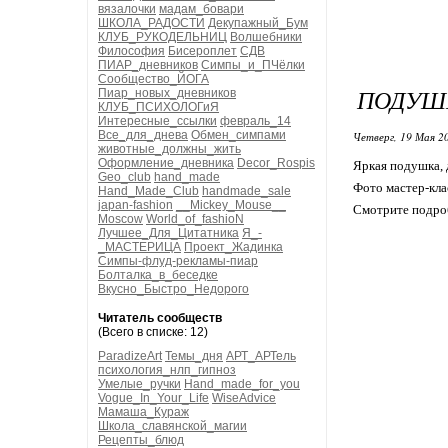
вязалочки
мадам_бовари
ШКОЛА_РАДОСТИ
Декупажный_Бум
КЛУБ_РУКОДЕЛЬНИЦ
Волшебники
Философия
Бисероплет
СДВ
ПИАР_дневников
Симпы_и_ПЧёлки
Сообщество_ЙОГА
ПОДУШК
Пиар_новых_дневников
КЛУБ_ПСИХОЛОГиЯ
Интересные_ссылки
февраль_14
Все_для_днева
Обмен_симпами
Четверг, 19 Мая 20
животные_должны_жить
Оформление_дневника
Decor_Rospis
Яркая подушка, 
Geo_club
hand_made
Фото мастер-кла
Hand_Made_Club
handmade_sale
japan-fashion
__Mickey_Mouse__
Смотрите подроб
Moscow
World_of_fashioN
Лучшее_Для_Цитатника
Я_-
_МАСТЕРИЦА
Проект_Жадинка
Симпы-флуд-рекламы-пиар
Болталка_в_беседке
Вкусно_Быстро_Недорого
Читатель сообществ
(Всего в списке: 12)
ParadizeArt
Темы_дня
АРТ_АРТель
психология_нлп_гипноз
Умелые_ручки
Hand_made_for_you
Vogue_In_Your_Life
WiseAdvice
Мамаша_Кураж
Школа_славянской_магии
Рецепты_блюд