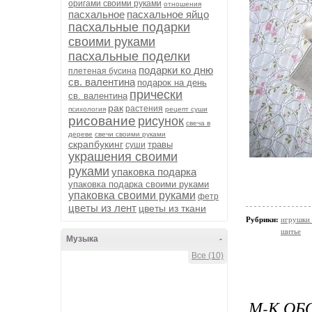
оригами своими руками
отношения
пасхальное
пасхальное яйцо
пасхальные подарки
своими руками
пасхальные поделки
подарки ко дню
плетеная бусина
св. валентина
подарок на день
прически
св. валентина
рак
растения
психология
рецепт суши
рисование
рисунок
свеча в
дереве
свечи своими руками
скрапбукинг
травы
суши
украшения своими
руками
упаковка подарка
упаковка подарка своими руками
упаковка своими руками
фетр
цветы из лент
цветы из ткани
Рубрики:
игрушки 
шитье
Музыка
-
Все (10)
М-К ОБ