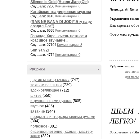
Silence Is Gold (Huang Jiang Qin)
Слушали: 7260
Комментарии: 0
Пятница, 03 Июня 
Китайская традиционная музыка
Слушали: 9143
Комментарии: 0
Украшения своим
(RAB NE BANA DI JODI/"Эту пару
Как сделать обо
создал Бог")
Слушали: 6538
Комментарии: 0
Фото мастер-кла
Говинда Харе...очень нежное и
красивое звучание...
Слушали: 27194
Комментарии: 3
Sun Yan Zi
Слушали: 4774
Комментарии: 0
Рубрики:
шитье
Рубрики
-
другие м
для мал
другие мастер-классы
(747)
техники развития
(739)
вдохновляющее
(712)
шитье
(550)
игрушки своими руками
(505)
вкусное
(485)
ШЬЕМ 
вязание
(344)
предметы интерьера своими руками
ЛЕГКО!
(304)
полезное
(301)
бисепроплетение , схемы , мастер-
Воскресенье, 29 Ма
класс
(232)