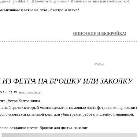
бщения
Dushka_li
[
Прочитать целиком
+
В свой цитатник или сообщество!
]
мантичное платье на лето - быстро и легко!
ОПИСАНИЕ И ВЫКРОЙКА!
 ИЗ ФЕТРА НА БРОШКУ ИЛИ ЗАКОЛКУ.
11 г. 23:39
+ в цитатник
ент , фетра безгранична.
ышный цветок который можно сделать с помощью листа фетра,ножниц, иголки с 
оспользоваться капелькой клея, для убыстрения работы и швейной машинкой.
сс по созданию цветка-брошки али цветка- заколки: