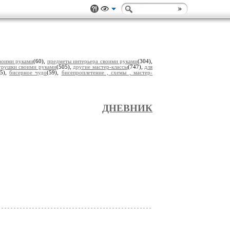
воими руками
(60),
предметы интерьера своими руками
(304),
грушки своими руками
(505),
другие мастер-классы
(747),
для
(5),
бисерное чудо
(59),
бисепроплетение , схемы , мастер-
ДНЕВНИК