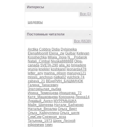
Интересы
-
Все (1)
шедевры
Постоянные читатели
-
Все (6638)
Arctika
Cobbra
Didia
Dylsineika
ElenaMoonlit
Elena_zw
Gulbar
Ketevan
Kosshechka
Milaja_moja
N__Podarok
Natali_Cimbal
Njuska888888
Olga-
canada
SVETA-290
alla_ko
brigadere
grunja
knekler
koshkarel
leonarda478
letter_any
marina_glison
marusya121
missis_anchous
natka02
yulchick-74
zabava_21
ВЕнеРИН_БАШМАЧОК
Галина_Тарасевич
Златокрылая_рыбка
Ирина_Тюменцева
Иришечка_72
Катя_Машковцева
Коронида
Ленна14
Лукавый_Ангел
МУРРМЫШКА
Майя_Шипеева
Натали_Бабченко
Наталья_Вязалка
Ольга_Вирт
Ольга_Хайруллина
Ольга_шелк
СимСим
Снежная_коза
Татьянка_1973
Шрек_Лесной
ефремчик
тимч