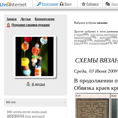
Регистрация
Вход
Рейтинги
Авос
Записи
Друзья
Комментарии
Выбрана рубрика
вязание
.
Подарки своими руками
Другие рубрики в этом дневник
руками
(60),
предметы интерьера
мыловарение
(76),
макраме
(106
малышей
(129),
вышивка
(95),
вку
класс
(232),
ароматерапия
(23),
(0)
СХЕМЫ ВЯЗАН
Среда, 03 Июня 2009 
В продолжении п
В друзья
Обвязка краев к
Метки
-
seo
арома плитки
арома саше
аюрведа
бохо
выпускной