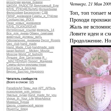
вязалочки
мадам_бовари
Четверг, 21 Мая 2009
ШКОЛА_РАДОСТИ
Декупажный_Бум
КЛУБ_РУКОДЕЛЬНИЦ
Волшебники
Топ, топ топает
Философия
Бисероплет
СДВ
ПИАР_дневников
Симпы_и_ПЧёлки
Проходи прохожий
Сообщество_ЙОГА
Пиар_новых_дневников
Жаль не вспомню 
КЛУБ_ПСИХОЛОГиЯ
Интересные_ссылки
февраль_14
Ловите идеи и сх
Все_для_днева
Обмен_симпами
животные_должны_жить
Продолжение. Но
Оформление_дневника
Decor_Rospis
Geo_club
hand_made
Hand_Made_Club
handmade_sale
japan-fashion
__Mickey_Mouse__
Moscow
World_of_fashioN
Лучшее_Для_Цитатника
Я_-
_МАСТЕРИЦА
Проект_Жадинка
Симпы-флуд-рекламы-пиар
Болталка_в_беседке
Вкусно_Быстро_Недорого
Читатель сообществ
(Всего в списке: 12)
ParadizeArt
Темы_дня
АРТ_АРТель
психология_нлп_гипноз
Умелые_ручки
Hand_made_for_you
Vogue_In_Your_Life
WiseAdvice
Мамаша_Кураж
Школа_славянской_магии
Рецепты_блюд