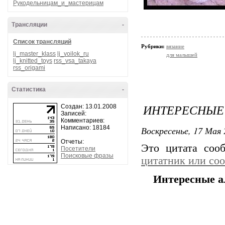
Рукодельницам_и_мастерицам
Трансляции
-
Список трансляций
Рубрики:
вязание
lj_master_klass
lj_voilok_ru
для малышей
lj_knitted_toys
rss_vsa_takaya
rss_origami
Статистика
-
ИНТЕРЕСНЫЕ
Создан: 13.01.2008
Записей:
Комментариев:
Написано: 18184
Воскресенье, 17 Мая 
Отчеты:
Это цитата со
Посетители
Поисковые фразы
цитатник или со
Интересные а