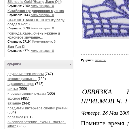
Silence Is Gold (Huang Jiang Qin)
Слушали: 7260
Комментарии: 0
Китайская традиционная музыка
Слушали: 9143
Комментарии: 0
(RAB NE BANA DI JODI/"Эту пару
создал Бог")
Слушали: 6538
Комментарии: 0
Говинда Харе...очень нежное и
красивое звучание...
Слушали: 27194
Комментарии: 3
Sun Yan Zi
Слушали: 4774
Комментарии: 0
Рубрики:
вязание
Рубрики
-
другие мастер-классы
(747)
техники развития
(739)
вдохновляющее
(712)
шитье
(550)
ОБВЯЗКА 
игрушки своими руками
(505)
ПРИЕМОВ.Ч. 1
вкусное
(485)
вязание
(344)
предметы интерьера своими руками
Четверг, 28 Мая 2009
(304)
полезное
(301)
Помните время д
бисепроплетение , схемы , мастер-
класс
(232)