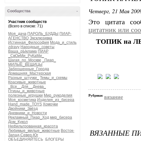
Четверг, 21 Мая 2009
Сообщества
-
Это цитата со
Участник сообществ
(Всего в списке: 71)
цитатник или со
Моя_дача
ПАРОЛЬ_БУДДЫ
ПИАР-
АГЕНСТВО
Эксклюзивка
ТОПИК на Л
Истинная_Философия
Мода_и_стиль
zdravy
Народные_советы
Ваша_рЫклама
ПИАР
_СвОиМи_РуКаМи_
Шагая_по_Москве
_Пиар_
МИЛЫЕ_ВЕЩИЦЫ
Заброшенные_Города
Домашняя_Мастерская
Разные_штучки_
Темы_и_схемы
Красивые_животные
_Все__Для__Днева_
Птицы_и_животные
полезные_игрушки
Мир_рукоделия
Рубрики:
вязание
Моя_косметика
Изделия_из_бисера
Hand_made_TOYS
Хомочки
Двойники_Звёзд
Дневники_и_Новости
Рекламный_Пиар_Ход
мир_бисера
Дом_Кукол
Нефильтрованная_красота
ВЯЗАННЫЕ ПИ
Любимые_милые_животные
Восток-
Запад-Север-Юг
ОБЪЕДИНЯЙТЕСЬ_БЛОГЕРЫ