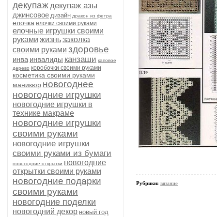
декупаж
декупаж азы
джинсовое
дизайн
дракон из фетра
елочка
елочки своими руками
елочные игрушки своими
руками
жизнь
заколка
здоровье
своими руками
канзаши
инва
инвалиды
каповое
коробочки своими руками
дерево
косметика своими руками
новогоднее
маникюр
новогодние игрушки
новогодние игрушки в
технике макраме
новогодние игрушки
своими руками
новогодние игрушки
своими руками из бумаги
новогодние
новогодние открытки
открытки своими руками
новогодние подарки
Рубрики:
вязание
своими руками
новогодние поделки
новогодний декор
новый год