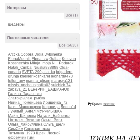
Интересы
-
Все (1)
шедевры
Постоянные читатели
-
Все (6638)
Arctika
Cobbra
Didia
Dylsineika
ElenaMoonlit
Elena_zw
Gulbar
Ketevan
Kosshechka
Milaja_moja
N__Podarok
Natali_Cimbal
Njuska888888
Olga-
canada
SVETA-290
alla_ko
brigadere
grunja
knekler
koshkarel
leonarda478
letter_any
marina_glison
marusya121
missis_anchous
natka02
yulchick-74
zabava_21
ВЕнеРИН_БАШМАЧОК
Галина_Тарасевич
Златокрылая_рыбка
Ирина_Тюменцева
Иришечка_72
Рубрики:
вязание
Катя_Машковцева
Коронида
Ленна14
Лукавый_Ангел
МУРРМЫШКА
Майя_Шипеева
Натали_Бабченко
Наталья_Вязалка
Ольга_Вирт
Ольга_Хайруллина
Ольга_шелк
СимСим
Снежная_коза
Татьянка_1973
Шрек_Лесной
ТОПИК НА ЛЕ
ефремчик
тимч