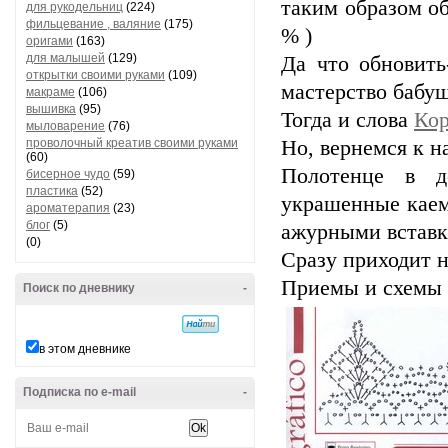
таким образом об
для рукодельниц
(224)
фильцевание , валяние
(175)
% )
оригами
(163)
для малышей
(129)
Да что обновить
открытки своими руками
(109)
мастерство бабуш
макраме
(106)
вышивка
(95)
Тогда и слова
Кор
мыловарение
(76)
проволочный креатив своими руками
Но, вернемся к н
(60)
Полотенце в де
бисерное чудо
(59)
пластика
(52)
украшенные каем
ароматерапия
(23)
блог
(5)
ажурными вставка
(0)
Сразу приходит н
Приемы и схемы 
Поиск по дневнику
-
в этом дневнике
Подписка по e-mail
-