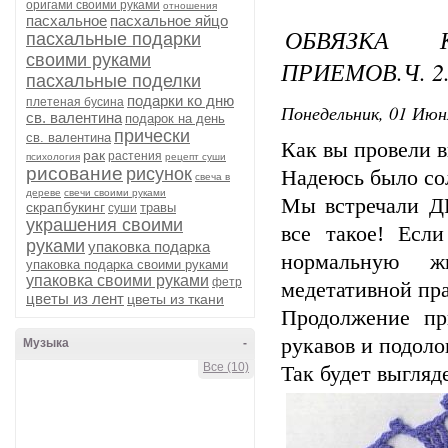
оригами своими руками
отношения
пасхальное
пасхальное яйцо
ОБВЯЗКА 
пасхальные подарки
своими руками
ПРИЕМОВ.Ч. 2
пасхальные поделки
подарки ко дню
плетеная бусина
Понедельник, 01 Июн
св. валентина
подарок на день
прически
св. валентина
Как вы провели 
рак
растения
психология
рецепт суши
рисование
рисунок
Надеюсь было со
свеча в
дереве
свечи своими руками
Мы встречали ДР
скрапбукинг
травы
суши
украшения своими
все такое! Есл
руками
упаковка подарка
нормальную ж
упаковка подарка своими руками
упаковка своими руками
фетр
медетативной пр
цветы из лент
цветы из ткани
Продолжение при
рукавов и подоло
Музыка
-
Все (10)
Так будет выгляд