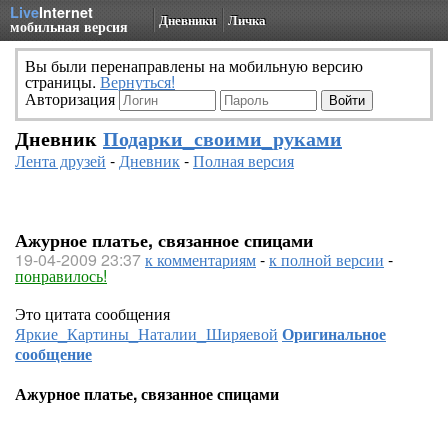
Live
Internet
Дневники
Личка
мобильная версия
Вы были перенаправлены на мобильную версию
страницы.
Вернуться!
Авторизация
Дневник
Подарки_своими_руками
Лента друзей
-
Дневник
-
Полная версия
Ажурное платье, связанное спицами
19-04-2009 23:37
к комментариям
-
к полной версии
-
понравилось!
Это цитата сообщения
Яркие_Картины_Наталии_Ширяевой
Оригинальное
сообщение
Ажурное платье, связанное спицами