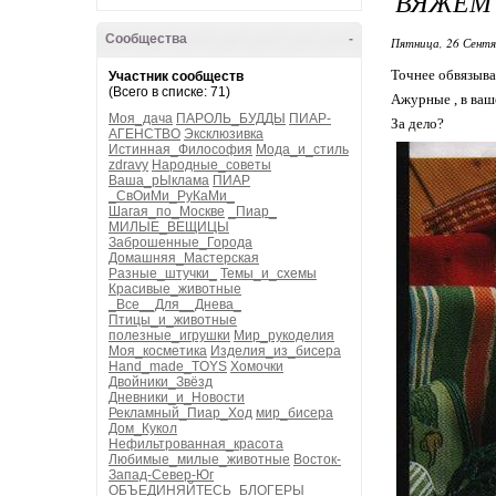
ВЯЖЕМ 
Сообщества
-
Пятница, 26 Сентя
Точнее обвязыва
Участник сообществ
(Всего в списке: 71)
Ажурные , в ваш
Моя_дача
ПАРОЛЬ_БУДДЫ
ПИАР-
За дело?
АГЕНСТВО
Эксклюзивка
Истинная_Философия
Мода_и_стиль
zdravy
Народные_советы
Ваша_рЫклама
ПИАР
_СвОиМи_РуКаМи_
Шагая_по_Москве
_Пиар_
МИЛЫЕ_ВЕЩИЦЫ
Заброшенные_Города
Домашняя_Мастерская
Разные_штучки_
Темы_и_схемы
Красивые_животные
_Все__Для__Днева_
Птицы_и_животные
полезные_игрушки
Мир_рукоделия
Моя_косметика
Изделия_из_бисера
Hand_made_TOYS
Хомочки
Двойники_Звёзд
Дневники_и_Новости
Рекламный_Пиар_Ход
мир_бисера
Дом_Кукол
Нефильтрованная_красота
Любимые_милые_животные
Восток-
Запад-Север-Юг
ОБЪЕДИНЯЙТЕСЬ_БЛОГЕРЫ