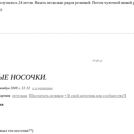
олучилось 24 петли. Вязать несколько рядов резинкой. Потом чулочной вязкой р
ее
ЫЕ НОСОЧКИ.
нтября 2008 г. 21:32
+ в цитатник
бщения
петельки
[
Прочитать целиком
+
В свой цитатник или сообщество!
]
ка
язал эти носочки??)