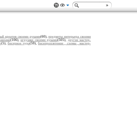
ый креатив своими руками
(60),
предметы интерьера своими
акраме
(106),
игрушки своими руками
(505),
другие мастер-
г
(5),
бисерное чудо
(59),
бисепроплетение , схемы , мастер-