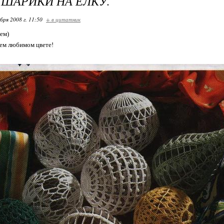
ШАРИКИ НА ЕЛКУ.
бря 2008 г. 11:50
+ в цитатник
ем)
ем любимом цвете!