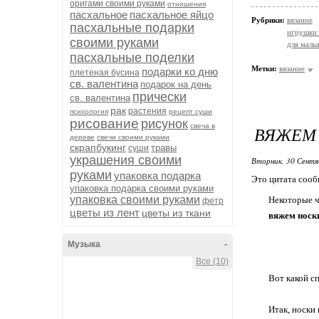
оригами своими руками
отношения
пасхальное
пасхальное яйцо
Рубрики:
вязание
пасхальные подарки
игрушки 
своими руками
для мал
пасхальные поделки
Метки:
вязание
подарки ко дню
плетеная бусина
св. валентина
подарок на день
прически
св. валентина
рак
растения
психология
рецепт суши
рисование
рисунок
свеча в
ВЯЖЕМ 
дереве
свечи своими руками
скрапбукинг
травы
суши
украшения своими
Вторник, 30 Сентя
руками
упаковка подарка
Это цитата соо
упаковка подарка своими руками
упаковка своими руками
Некоторые ч
фетр
цветы из лент
цветы из ткани
вяжем носки
Музыка
-
Все (10)
Вот какой с
Итак, носки 