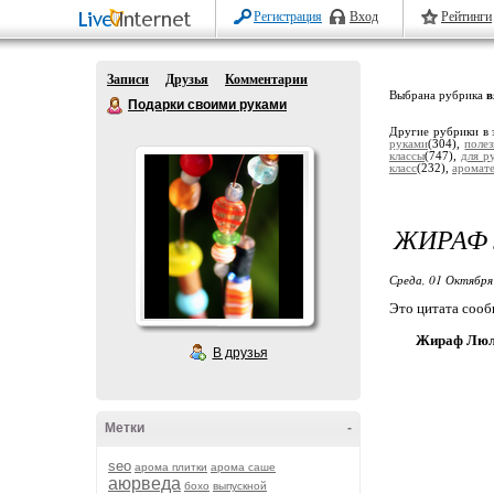
Регистрация
Вход
Рейтинги
Записи
Друзья
Комментарии
Выбрана рубрика
в
Подарки своими руками
Другие рубрики в 
руками
(304),
поле
классы
(747),
для р
класс
(232),
аромат
ЖИРАФ 
Среда, 01 Октября
Это цитата соо
Жираф Люли
В друзья
Метки
-
seo
арома плитки
арома саше
аюрведа
бохо
выпускной