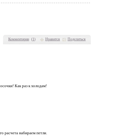
Комментарии
(
1
)
Нравится
Поделиться
осочки! Как раз к холодам!
ого расчета набираем петли.