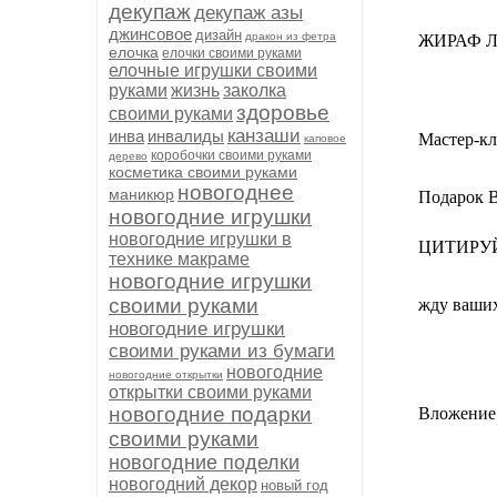
декупаж
декупаж азы
джинсовое
дизайн
дракон из фетра
ЖИРАФ 
елочка
елочки своими руками
елочные игрушки своими
руками
жизнь
заколка
здоровье
своими руками
канзаши
инва
инвалиды
Мастер-кл
каповое
коробочки своими руками
дерево
косметика своими руками
новогоднее
маникюр
Подарок В
новогодние игрушки
новогодние игрушки в
ЦИТИРУЙ
технике макраме
новогодние игрушки
своими руками
жду ваш
новогодние игрушки
своими руками из бумаги
новогодние
новогодние открытки
открытки своими руками
новогодние подарки
Вложение
своими руками
новогодние поделки
новогодний декор
новый год