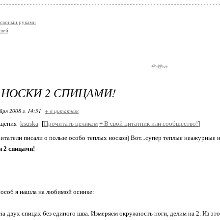
своими руками
ышей
НОСКИ 2 СПИЦАМИ!
бря 2008 г. 14:51
+ в цитатник
бщения
ksuska
[
Прочитать целиком
+
В свой цитатник или сообщество!
]
итатели писали о пользе особо теплых носков) Вот...супер теплые неажурные н
 2 спицами!
пособ я нашла на любимой осинке:
на двух спицах без единого шва. Измеряем окружность ноги, делим на 2. Из эт