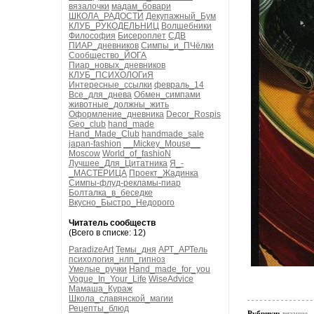
вязалочки
мадам_бовари
ШКОЛА_РАДОСТИ
Декупажный_Бум
КЛУБ_РУКОДЕЛЬНИЦ
Волшебники
Философия
Бисероплет
СДВ
ПИАР_дневников
Симпы_и_ПЧёлки
Сообщество_ЙОГА
Пиар_новых_дневников
КЛУБ_ПСИХОЛОГиЯ
Интересные_ссылки
февраль_14
Все_для_днева
Обмен_симпами
животные_должны_жить
Оформление_дневника
Decor_Rospis
Geo_club
hand_made
Hand_Made_Club
handmade_sale
japan-fashion
__Mickey_Mouse__
Moscow
World_of_fashioN
Лучшее_Для_Цитатника
Я_-
_МАСТЕРИЦА
Проект_Жадинка
Симпы-флуд-рекламы-пиар
Болталка_в_беседке
Вкусно_Быстро_Недорого
Читатель сообществ
(Всего в списке: 12)
ParadizeArt
Темы_дня
АРТ_АРТель
психология_нлп_гипноз
Умелые_ручки
Hand_made_for_you
Vogue_In_Your_Life
WiseAdvice
Мамаша_Кураж
Школа_славянской_магии
Рецепты_блюд
Рубрики:
вязание