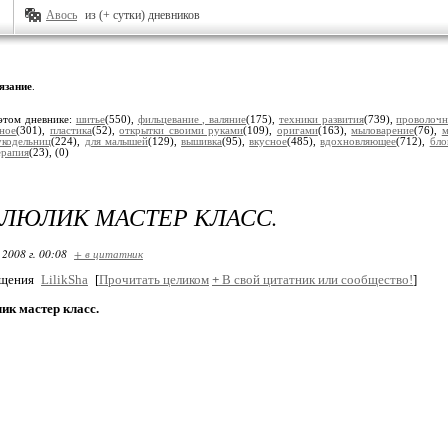
Авось
из (+ сутки) дневников
язание
.
этом дневнике:
шитье
(550),
фильцевание , валяние
(175),
техники развития
(739),
проволочн
зное
(301),
пластика
(52),
открытки своими руками
(109),
оригами
(163),
мыловарение
(76),
м
укодельниц
(224),
для малышей
(129),
вышивка
(95),
вкусное
(485),
вдохновляющее
(712),
бло
ерапия
(23),
(0)
ЛЮЛИК МАСТЕР КЛАСС.
 2008 г. 00:08
+ в цитатник
бщения
LilikSha
[
Прочитать целиком
+
В свой цитатник или сообщество!
]
к мастер класс.