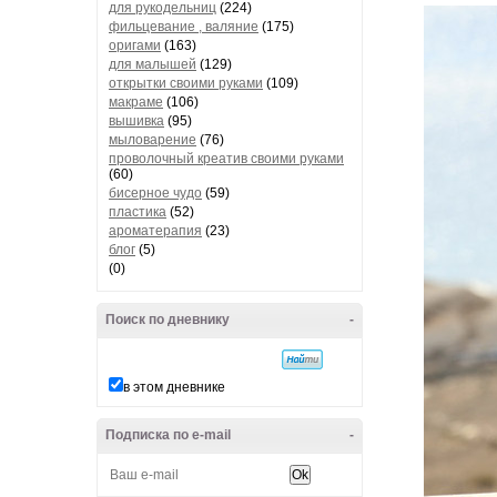
для рукодельниц
(224)
фильцевание , валяние
(175)
оригами
(163)
для малышей
(129)
открытки своими руками
(109)
макраме
(106)
вышивка
(95)
мыловарение
(76)
проволочный креатив своими руками
(60)
бисерное чудо
(59)
пластика
(52)
ароматерапия
(23)
блог
(5)
(0)
Поиск по дневнику
-
в этом дневнике
Подписка по e-mail
-