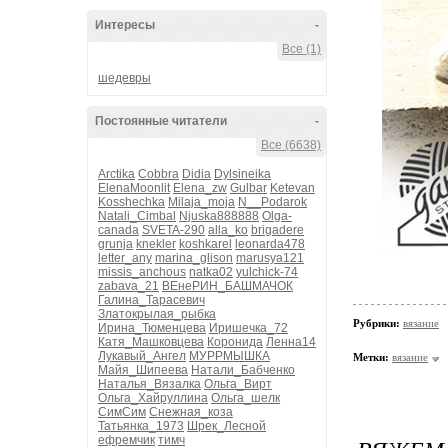
Интересы
-
Все (1)
шедевры
Постоянные читатели
-
Все (6638)
Arctika
Cobbra
Didia
Dylsineika
ElenaMoonlit
Elena_zw
Gulbar
Ketevan
Kosshechka
Milaja_moja
N__Podarok
Natali_Cimbal
Njuska888888
Olga-
canada
SVETA-290
alla_ko
brigadere
grunja
knekler
koshkarel
leonarda478
letter_any
marina_glison
marusya121
missis_anchous
natka02
yulchick-74
zabava_21
ВЕнеРИН_БАШМАЧОК
Галина_Тарасевич
Златокрылая_рыбка
Рубрики:
вязание
Ирина_Тюменцева
Иришечка_72
Катя_Машковцева
Коронида
Ленна14
Лукавый_Ангел
МУРРМЫШКА
Метки:
вязание
Майя_Шипеева
Натали_Бабченко
Наталья_Вязалка
Ольга_Вирт
Ольга_Хайруллина
Ольга_шелк
СимСим
Снежная_коза
Татьянка_1973
Шрек_Лесной
ефремчик
тимч