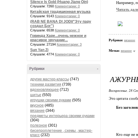
Silence Is Gold (Huang Jiang Qin)
Например, п
Слушали: 7260
Комментарии: 0
Читать дал
Китайская традиционная музыка
Слушали: 9143
Комментарии: 0
(RAB NE BANA DI JODI/"Эту пару
создал Бог")
Слушали: 6538
Комментарии: 0
Говинда Харе...очень нежное и
красивое звучание...
Рубрики:
вязание
Слушали: 27194
Комментарии: 3
Sun Yan Zi
Метки:
вязание
Слушали: 4774
Комментарии: 0
Рубрики
-
АЖУРН
другие мастер-классы
(747)
техники развития
(739)
вдохновляющее
(712)
Воскресенье, 28 Се
шитье
(550)
Это цитата соо
игрушки своими руками
(505)
вкусное
(485)
Без заголов
вязание
(344)
предметы интерьера своими руками
(304)
полезное
(301)
бисепроплетение , схемы , мастер-
Кто еще не в
класс
(232)