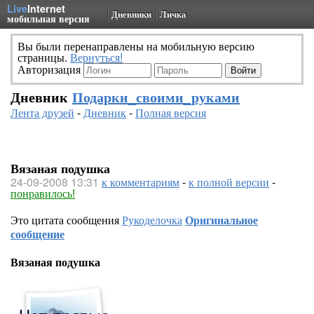
Live
Internet
Дневники
Личка
мобильная версия
Вы были перенаправлены на мобильную версию
страницы.
Вернуться!
Авторизация
Дневник
Подарки_своими_руками
Лента друзей
-
Дневник
-
Полная версия
Вязаная подушка
24-09-2008 13:31
к комментариям
-
к полной версии
-
понравилось!
Это цитата сообщения
Рукоделочка
Оригинальное
сообщение
Вязаная подушка