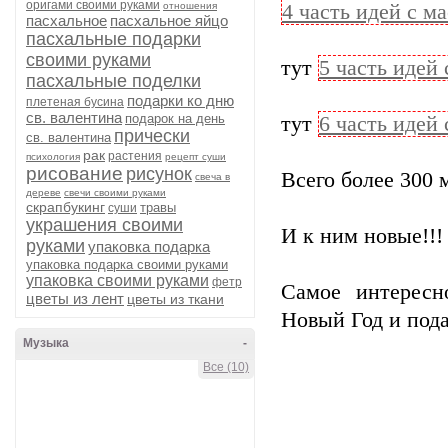
оригами своими руками
отношения
4 часть идей с м
пасхальное
пасхальное яйцо
пасхальные подарки
своими руками
тут
5 часть идей
пасхальные поделки
подарки ко дню
плетеная бусина
св. валентина
подарок на день
тут
6 часть идей
прически
св. валентина
рак
растения
психология
рецепт суши
рисование
рисунок
Всего более 300 
свеча в
дереве
свечи своими руками
скрапбукинг
травы
суши
украшения своими
И к ним новые!!!
руками
упаковка подарка
упаковка подарка своими руками
упаковка своими руками
фетр
Самое интересн
цветы из лент
цветы из ткани
Новый Год и под
Музыка
-
Все (10)