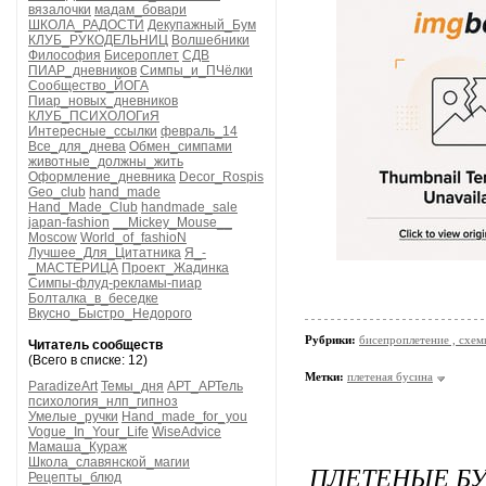
вязалочки
мадам_бовари
ШКОЛА_РАДОСТИ
Декупажный_Бум
КЛУБ_РУКОДЕЛЬНИЦ
Волшебники
Философия
Бисероплет
СДВ
ПИАР_дневников
Симпы_и_ПЧёлки
Сообщество_ЙОГА
Пиар_новых_дневников
КЛУБ_ПСИХОЛОГиЯ
Интересные_ссылки
февраль_14
Все_для_днева
Обмен_симпами
животные_должны_жить
Оформление_дневника
Decor_Rospis
Geo_club
hand_made
Hand_Made_Club
handmade_sale
japan-fashion
__Mickey_Mouse__
Moscow
World_of_fashioN
Лучшее_Для_Цитатника
Я_-
_МАСТЕРИЦА
Проект_Жадинка
Симпы-флуд-рекламы-пиар
Болталка_в_беседке
Вкусно_Быстро_Недорого
Рубрики:
бисепроплетение , схемы
Читатель сообществ
(Всего в списке: 12)
Метки:
плетеная бусина
ParadizeArt
Темы_дня
АРТ_АРТель
психология_нлп_гипноз
Умелые_ручки
Hand_made_for_you
Vogue_In_Your_Life
WiseAdvice
Мамаша_Кураж
Школа_славянской_магии
ПЛЕТЕНЫЕ Б
Рецепты_блюд