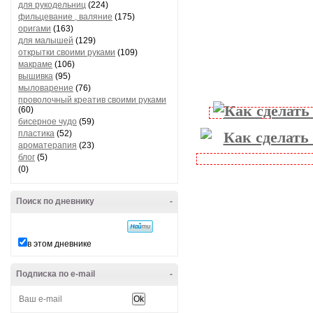
для рукодельниц
(224)
фильцевание , валяние
(175)
оригами
(163)
для малышей
(129)
открытки своими руками
(109)
макраме
(106)
вышивка
(95)
мыловарение
(76)
проволочный креатив своими руками
(60)
бисерное чудо
(59)
пластика
(52)
ароматерапия
(23)
блог
(5)
(0)
Поиск по дневнику
-
в этом дневнике
Подписка по e-mail
-