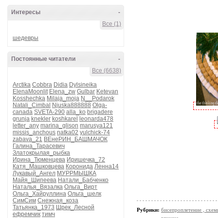
Интересы
-
Все (1)
шедевры
Постоянные читатели
-
Все (6638)
Arctika
Cobbra
Didia
Dylsineika
ElenaMoonlit
Elena_zw
Gulbar
Ketevan
Kosshechka
Milaja_moja
N__Podarok
Natali_Cimbal
Njuska888888
Olga-
canada
SVETA-290
alla_ko
brigadere
grunja
knekler
koshkarel
leonarda478
letter_any
marina_glison
marusya121
missis_anchous
natka02
yulchick-74
zabava_21
ВЕнеРИН_БАШМАЧОК
Галина_Тарасевич
Златокрылая_рыбка
Ирина_Тюменцева
Иришечка_72
Катя_Машковцева
Коронида
Ленна14
Лукавый_Ангел
МУРРМЫШКА
Майя_Шипеева
Натали_Бабченко
Наталья_Вязалка
Ольга_Вирт
Ольга_Хайруллина
Ольга_шелк
СимСим
Снежная_коза
Татьянка_1973
Шрек_Лесной
Рубрики:
бисепроплетение , схемы
ефремчик
тимч