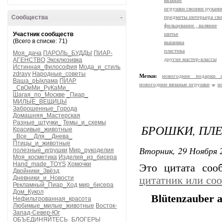
вязание
игрушки своими рукам
Сообщества
-
предметы интерьера св
фильцевание , валяние
Участник сообществ
шитье
(Всего в списке: 71)
вышивка
пластика
Моя_дача
ПАРОЛЬ_БУДДЫ
ПИАР-
другие мастер-классы
АГЕНСТВО
Эксклюзивка
Истинная_Философия
Мода_и_стиль
zdravy
Народные_советы
Метки:
новогодние подарки 
Ваша_рЫклама
ПИАР
новогодние вязаные игрушки
н
_СвОиМи_РуКаМи_
Шагая_по_Москве
_Пиар_
МИЛЫЕ_ВЕЩИЦЫ
Заброшенные_Города
Домашняя_Мастерская
Разные_штучки_
Темы_и_схемы
БРОШКИ, ПЛЕ
Красивые_животные
_Все__Для__Днева_
Птицы_и_животные
Вторник, 29 Ноября 2
полезные_игрушки
Мир_рукоделия
Моя_косметика
Изделия_из_бисера
Hand_made_TOYS
Хомочки
Это цитата со
Двойники_Звёзд
Дневники_и_Новости
цитатник или со
Рекламный_Пиар_Ход
мир_бисера
Дом_Кукол
Blütenzauber a
Нефильтрованная_красота
Любимые_милые_животные
Восток-
Запад-Север-Юг
ОБЪЕДИНЯЙТЕСЬ_БЛОГЕРЫ