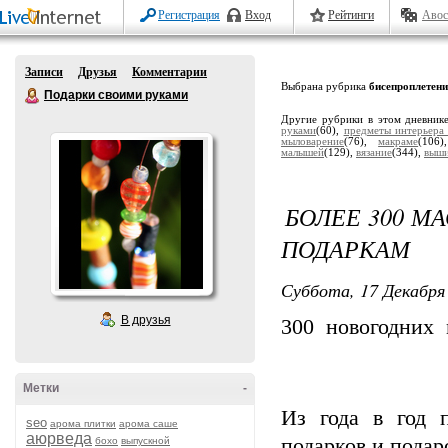
Регистрация
Вход
Рейтинги
Авос
Записи
Друзья
Комментарии
Выбрана рубрика
бисепроплетени
Подарки своими руками
Другие рубрики в этом дневник
руками
(60),
предметы интерьера
мыловарение
(76),
макраме
(106
малышей
(129),
вязание
(344),
выши
БОЛЕЕ 300 М
ПОДАРКАМ
Суббота, 17 Декабря 
В друзья
300 новогодних 
Метки
-
Из года в год 
seo
арома плитки
арома саше
аюрведа
подарков и подар
бохо
выпускной