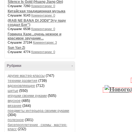
Silence Is Gold (Huang Jiang Qin)
Слушали: 7260
Комментарии: 0
Китайская традиционная музыка
Слушали: 9143
Комментарии: 0
(RAB NE BANA DI JODI/"Эту пару
создал Бог")
Слушали: 6538
Комментарии: 0
Говинда Харе...очень нежное и
красивое звучание...
Слушали: 27194
Комментарии: 3
Sun Yan Zi
Слушали: 4774
Комментарии: 0
Рубрики
-
другие мастер-классы
(747)
техники развития
(739)
вдохновляющее
(712)
шитье
(550)
игрушки своими руками
(505)
вкусное
(485)
вязание
(344)
предметы интерьера своими руками
(304)
полезное
(301)
бисепроплетение , схемы , мастер-
класс
(232)