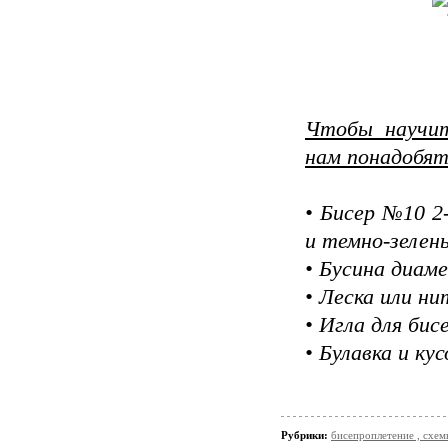
Чтобы научит
нам понадобят
• Бисер №10 2
и темно-зелен
• Бусина диам
• Леска или н
• Игла для би
• Булавка и ку
Рубрики:
бисепроплетение , схемы