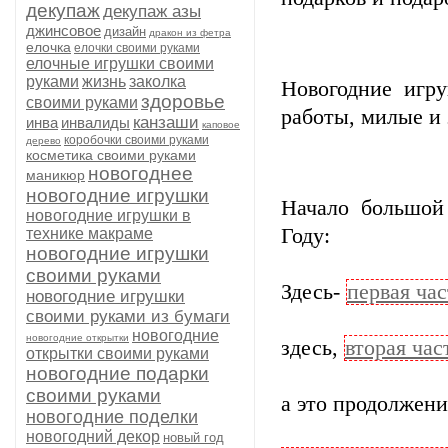
декупаж
декупаж азы
джинсовое
дизайн
дракон из фетра
елочка
елочки своими руками
елочные игрушки своими
руками
жизнь
заколка
Новогодние игр
здоровье
своими руками
работы, милые и 
канзаши
инва
инвалиды
каповое
коробочки своими руками
дерево
косметика своими руками
новогоднее
маникюр
новогодние игрушки
Начало большой
новогодние игрушки в
Году:
технике макраме
новогодние игрушки
своими руками
Здесь-
первая час
новогодние игрушки
своими руками из бумаги
новогодние
новогодние открытки
здесь,
вторая час
открытки своими руками
новогодние подарки
своими руками
а это продолжени
новогодние поделки
новогодний декор
новый год