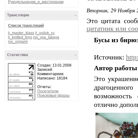
Рукодельницам_и_мастерицам
Вторник, 29 Ноября 2
Трансляции
-
Это цитата соо
Список трансляций
цитатник или со
lj_master_klass
lj_voilok_ru
lj_knitted_toys
rss_vsa_takaya
Бусы из бирюз
rss_origami
Статистика
-
Источник:
http
Создан: 13.01.2008
Автор работы 
Записей:
Комментариев:
Это украшение
Написано: 18184
драгоценного
Отчеты:
Посетители
возможность 
Поисковые фразы
отлично допол