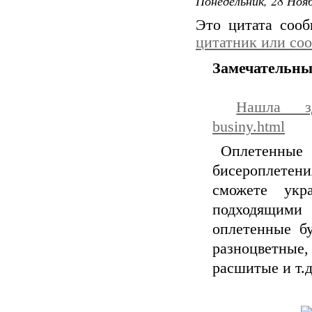
Понедельник, 28 Нояб
Это цитата соо
цитатник или со
Замечательны
Нашла 
businy.html
Оплетенные 
бисероплетени
сможете укр
подходящими
оплетенные б
разноцветны
расшитые и т.д