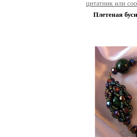
цитатник или со
Плетеная буси