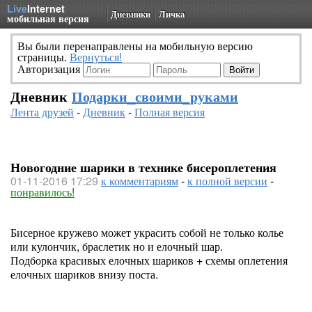
Live
Internet
Дневники
Личка
мобильная версия
Вы были перенаправлены на мобильную версию
страницы.
Вернуться!
Авторизация
Дневник
Подарки_своими_руками
Лента друзей
-
Дневник
-
Полная версия
Новогодние шарики в технике бисероплетения
01-11-2016 17:29
к комментариям
-
к полной версии
-
понравилось!
Бисерное кружево может украсить собой не только колье
или кулончик, браслетик но и елочный шар.
Подборка красивых елочных шариков + схемы оплетения
елочных шариков внизу поста.