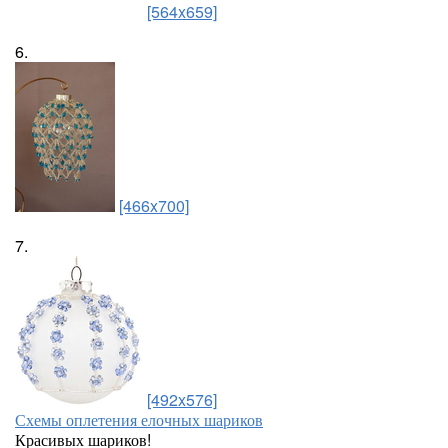
[564x659]
6.
[466x700]
7.
[492x576]
Схемы оплетения елочных шариков
Красивых шариков!