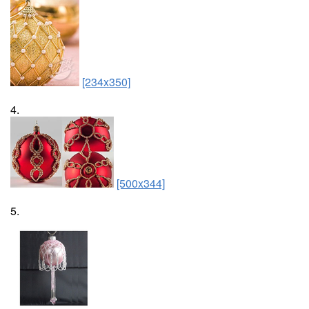
[234x350]
4.
[500x344]
5.