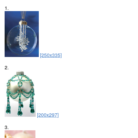
1.
[250x335]
2.
[200x297]
3.