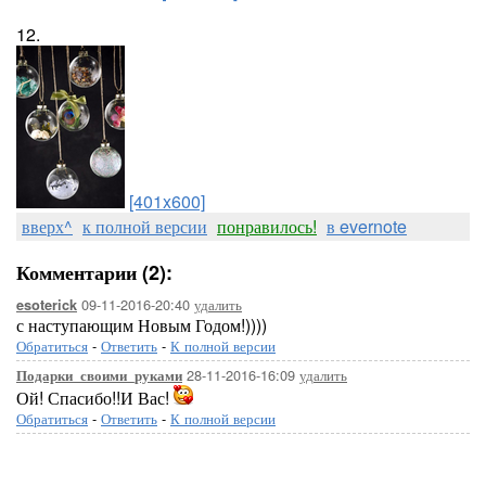
12.
[401x600]
вверх^
к полной версии
понравилось!
в evernote
Комментарии (2):
09-11-2016-20:40
удалить
esoterick
с наступающим Новым Годом!))))
Обратиться
-
Ответить
-
К полной версии
28-11-2016-16:09
удалить
Подарки_своими_руками
Ой! Спасибо!!И Вас!
Обратиться
-
Ответить
-
К полной версии