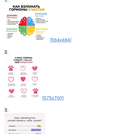
1.
[564x484]
2.
[575x700]
3.