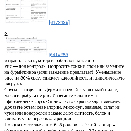
[617x439]
2.
[641x285]
5 правил заказа, которые работают на талию
Рис — под контроль. Попросите тонкий слой или замените
на бурый/киноа (если заведение предлагает). Уменьшение
риса на 30% сразу снижает калорийность и гликемическую
нагрузку.
Соусы — отдельно. Держите соевый в маленькой пиале,
макайте рыбу, а не рис. Избегайте «спайси» и
«фирменных» соусов: в них часто скрыт сахар и майонез.
Добавьте объём без калорий. Мисо-суп, эдамаме, салат из
чуки или водорослей вакаме дают сытность, белок и
клетчатку, не перегружая рацион.
Порция имеет значение. 6–8 роллов + лёгкий гарнир =
сбалансированный приём пищи. Сеты на 20+ штук «на