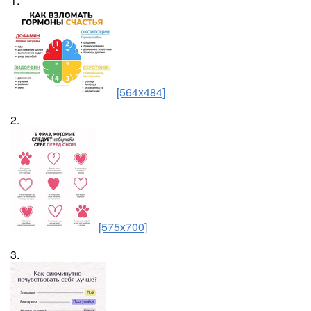
1.
[564x484]
2.
[575x700]
3.