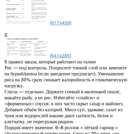
[617x439]
2.
[641x285]
5 правил заказа, которые работают на талию
Рис — под контроль. Попросите тонкий слой или замените
на бурый/киноа (если заведение предлагает). Уменьшение
риса на 30% сразу снижает калорийность и гликемическую
нагрузку.
Соусы — отдельно. Держите соевый в маленькой пиале,
макайте рыбу, а не рис. Избегайте «спайси» и
«фирменных» соусов: в них часто скрыт сахар и майонез.
Добавьте объём без калорий. Мисо-суп, эдамаме, салат из
чуки или водорослей вакаме дают сытность, белок и
клетчатку, не перегружая рацион.
Порция имеет значение. 6–8 роллов + лёгкий гарнир =
сбалансированный приём пищи. Сеты на 20+ штук «на