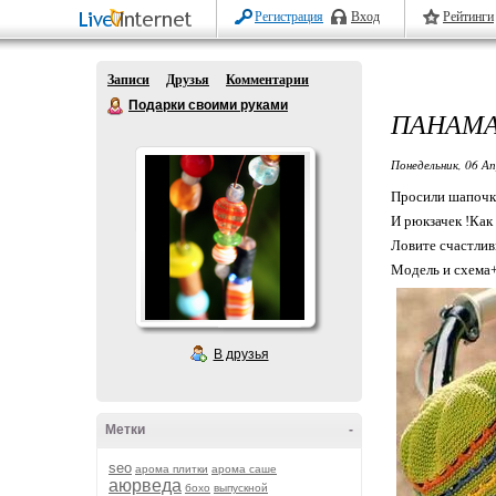
Регистрация
Вход
Рейтинги
Записи
Друзья
Комментарии
Подарки своими руками
ПАНАМА
Понедельник, 06 Ап
Просили шапочку
И рюкзачек !Как 
Ловите счастлив
Модель и схема+
В друзья
Метки
-
seo
арома плитки
арома саше
аюрведа
бохо
выпускной