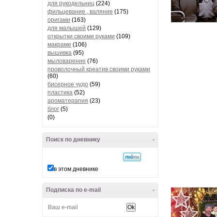
для рукодельниц
(224)
фильцевание , валяние
(175)
оригами
(163)
для малышей
(129)
открытки своими руками
(109)
макраме
(106)
вышивка
(95)
мыловарение
(76)
проволочный креатив своими руками
(60)
бисерное чудо
(59)
пластика
(52)
ароматерапия
(23)
блог
(5)
(0)
Поиск по дневнику
-
в этом дневнике
Подписка по e-mail
-