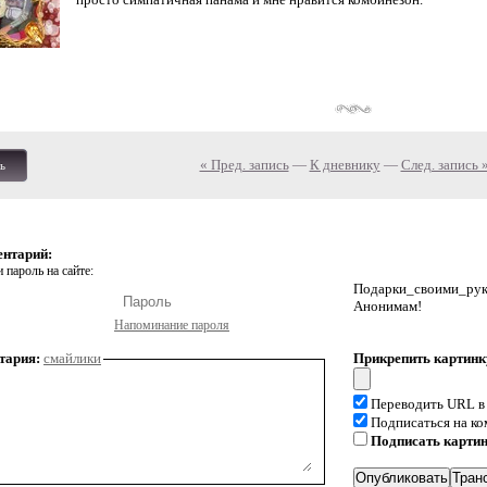
« Пред. запись
—
К дневнику
—
След. запись 
ь
ентарий:
 пароль на сайте:
Подарки_своими_р
Анонимам!
Напоминание пароля
тария:
смайлики
Прикрепить картинк
Переводить URL в
Подписаться на к
Подписать карти