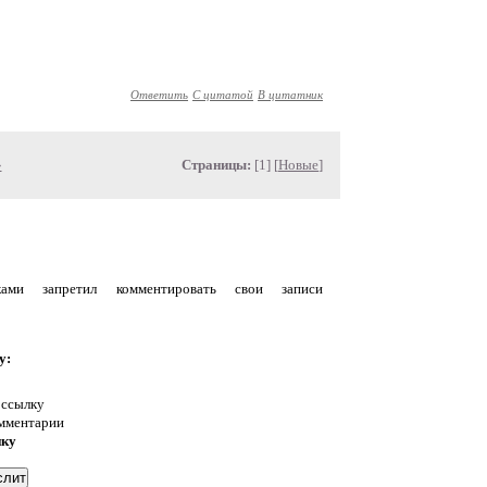
Ответить
С цитатой
В цитатник
»
Страницы:
[1] [
Новые
]
уками запретил комментировать свои записи
у:
 ссылку
омментарии
нку