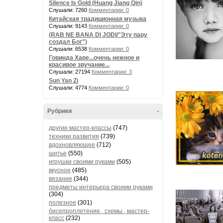
Silence Is Gold (Huang Jiang Qin)
Слушали: 7260
Комментарии: 0
Китайская традиционная музыка
Слушали: 9143
Комментарии: 0
(RAB NE BANA DI JODI/"Эту пару
создал Бог")
Слушали: 6538
Комментарии: 0
Говинда Харе...очень нежное и
красивое звучание...
Слушали: 27194
Комментарии: 3
Sun Yan Zi
Слушали: 4774
Комментарии: 0
Рубрики
-
другие мастер-классы
(747)
техники развития
(739)
вдохновляющее
(712)
шитье
(550)
игрушки своими руками
(505)
вкусное
(485)
вязание
(344)
предметы интерьера своими руками
(304)
полезное
(301)
бисепроплетение , схемы , мастер-
класс
(232)