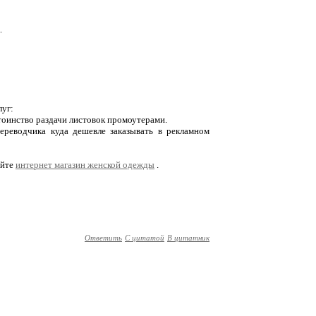
.
луг:
тоинство раздачи листовок промоутерами.
ереводчика куда дешевле заказывать в рекламном
айте
интернет магазин женской одежды
.
Ответить
С цитатой
В цитатник