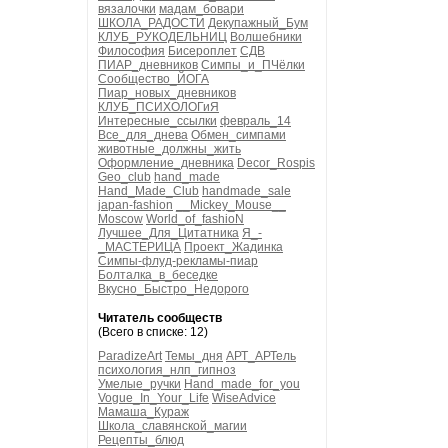
вязалочки
мадам_бовари
ШКОЛА_РАДОСТИ
Декупажный_Бум
КЛУБ_РУКОДЕЛЬНИЦ
Волшебники
Философия
Бисероплет
СДВ
ПИАР_дневников
Симпы_и_ПЧёлки
Сообщество_ЙОГА
Пиар_новых_дневников
КЛУБ_ПСИХОЛОГиЯ
Интересные_ссылки
февраль_14
Все_для_днева
Обмен_симпами
животные_должны_жить
Оформление_дневника
Decor_Rospis
Geo_club
hand_made
Hand_Made_Club
handmade_sale
japan-fashion
__Mickey_Mouse__
Moscow
World_of_fashioN
Лучшее_Для_Цитатника
Я_-
_МАСТЕРИЦА
Проект_Жадинка
Симпы-флуд-рекламы-пиар
Болталка_в_беседке
Вкусно_Быстро_Недорого
Читатель сообществ
(Всего в списке: 12)
ParadizeArt
Темы_дня
АРТ_АРТель
психология_нлп_гипноз
Умелые_ручки
Hand_made_for_you
Vogue_In_Your_Life
WiseAdvice
Мамаша_Кураж
Школа_славянской_магии
Рецепты_блюд