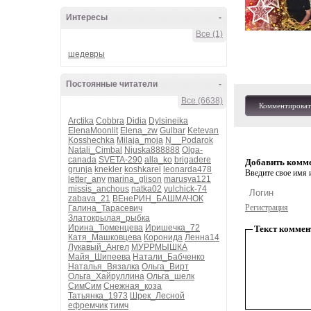
Интересы
-
Все (1)
шедевры
Постоянные читатели
-
Все (6638)
Комментироват
Arctika
Cobbra
Didia
Dylsineika
ElenaMoonlit
Elena_zw
Gulbar
Ketevan
Kosshechka
Milaja_moja
N__Podarok
Natali_Cimbal
Njuska888888
Olga-
canada
SVETA-290
alla_ko
brigadere
Добавить комм
grunja
knekler
koshkarel
leonarda478
Введите свое имя и
letter_any
marina_glison
marusya121
missis_anchous
natka02
yulchick-74
zabava_21
ВЕнеРИН_БАШМАЧОК
Регистрация
Галина_Тарасевич
Златокрылая_рыбка
Ирина_Тюменцева
Иришечка_72
Текст коммен
Катя_Машковцева
Коронида
Ленна14
Лукавый_Ангел
МУРРМЫШКА
Майя_Шипеева
Натали_Бабченко
Наталья_Вязалка
Ольга_Вирт
Ольга_Хайруллина
Ольга_шелк
СимСим
Снежная_коза
Татьянка_1973
Шрек_Лесной
ефремчик
тимч