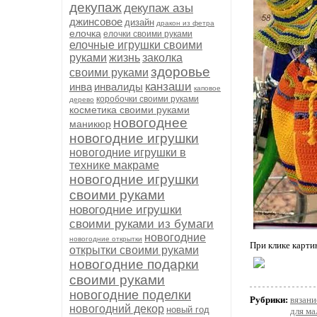
декупаж
декупаж азы
джинсовое
дизайн
дракон из фетра
елочка
елочки своими руками
елочные игрушки своими
руками
жизнь
заколка
здоровье
своими руками
канзаши
инва
инвалиды
каповое
коробочки своими руками
дерево
косметика своими руками
новогоднее
маникюр
новогодние игрушки
новогодние игрушки в
технике макраме
новогодние игрушки
своими руками
новогодние игрушки
своими руками из бумаги
новогодние
новогодние открытки
При клике карти
открытки своими руками
новогодние подарки
своими руками
новогодние поделки
Рубрики:
вязани
новогодний декор
новый год
для м