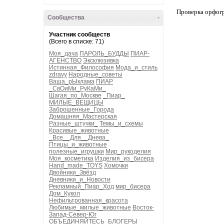
Проверка орфог
Сообщества
-
Участник сообществ
(Всего в списке: 71)
Моя_дача
ПАРОЛЬ_БУДДЫ
ПИАР-
АГЕНСТВО
Эксклюзивка
Истинная_Философия
Мода_и_стиль
zdravy
Народные_советы
Ваша_рЫклама
ПИАР
_СвОиМи_РуКаМи_
Шагая_по_Москве
_Пиар_
МИЛЫЕ_ВЕЩИЦЫ
Заброшенные_Города
Домашняя_Мастерская
Разные_штучки_
Темы_и_схемы
Красивые_животные
_Все__Для__Днева_
Птицы_и_животные
полезные_игрушки
Мир_рукоделия
Моя_косметика
Изделия_из_бисера
Hand_made_TOYS
Хомочки
Двойники_Звёзд
Дневники_и_Новости
Рекламный_Пиар_Ход
мир_бисера
Дом_Кукол
Нефильтрованная_красота
Любимые_милые_животные
Восток-
Запад-Север-Юг
ОБЪЕДИНЯЙТЕСЬ_БЛОГЕРЫ