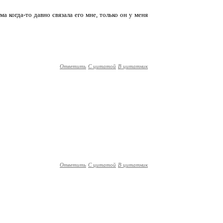
ма когда-то давно связала его мне, только он у меня
Ответить
С цитатой
В цитатник
Ответить
С цитатой
В цитатник