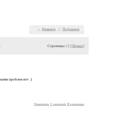
Нравится
Поделиться
»
Страницы:
[1] [
Новые
]
чками проблем нет :)
Ответить
С цитатой
В цитатник