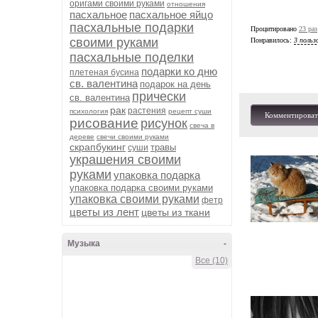
оригами своими руками
отношения
пасхальное
пасхальное яйцо
пасхальные подарки
Процитировано
23 раз
своими руками
Понравилось:
3 польз
пасхальные поделки
подарки ко дню
плетеная бусина
св. валентина
подарок на день
прически
св. валентина
рак
растения
психология
рецепт суши
Комментироват
рисование
рисунок
свеча в
дереве
свечи своими руками
скрапбукинг
травы
суши
украшения своими
руками
упаковка подарка
упаковка подарка своими руками
упаковка своими руками
фетр
цветы из лент
цветы из ткани
Музыка
-
Все (10)