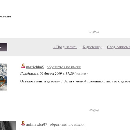
ователям
« Пред. запись
—
К дневнику
—
След. запись 
ь
marichkaS
обратиться по имени
Понедельник, 06 Апреля 2009 г. 17:20 (
ссылка
)
Осталось найти девочку :) Хотя у меня 4 племяшки, так что с дево
animawka07
обратиться по имени