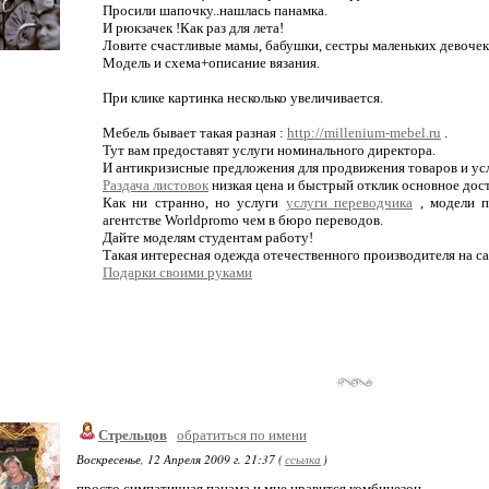
Просили шапочку..нашлась панамка.
И рюкзачек !Как раз для лета!
Ловите счастливые мамы, бабушки, сестры маленьких девочек
Модель и схема+описание вязания.
При клике картинка несколько увеличивается.
Мебель бывает такая разная :
http://millenium-mebel.ru
.
Тут вам предоставят услуги номинального директора.
И антикризисные предложения для продвижения товаров и ус
Раздача листовок
низкая цена и быстрый отклик основное дос
Как ни странно, но услуги
услуги переводчика
, модели п
агентстве Worldpromo чем в бюро переводов.
Дайте моделям студентам работу!
Такая интересная одежда отечественного производителя на с
Подарки своими руками
Стрельцов
обратиться по имени
Воскресенье, 12 Апреля 2009 г. 21:37 (
ссылка
)
просто симпатичная панама и мне нравится комбинезон.