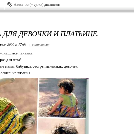
Авось
из (+ сутки) дневников
 ДЛЯ ДЕВОЧКИ И ПЛАТЬИЦЕ.
реля 2009 г. 17:03
+ в цитатник
..нашлась панамка.
раз для лета!
ые мамы, бабушки, сестры маленьких девочек.
описание вязания.