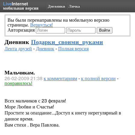
Live
Internet
Дневники
Личка
мобильная версия
Вы были перенаправлены на мобильную версию
страницы.
Вернуться!
Авторизация
Дневник
Подарки_своими_руками
Лента друзей
-
Дневник
-
Полная версия
Мальчикам.
26-02-2009 21:38
к комментариям
-
к полной версии
-
понравилось!
Всех мальчиков с 23 февраля!
Море Любви и Счастья!
Простите за опаздание...Доступ к инету нерегулярный в
данное время.
Вам стихи . Вера Павлова.