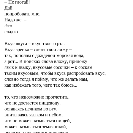
– Не глотай!
Дай
попробовать мне.
Надо же! –
Это
сладко.
Вкус вкуса – вкус твоего рта.
Вкус зренья – слезы твои лижу –
так, пополам с дождевой морская вода,
а рот... В поисках слова вложу, приложу
язык к языку, вкусовые сосочки – к соскам
твоим вкусовым, чтобы вкуса распробовать вкус,
словно тогда я пойму, что же делать нам,
как избежать того, чего так боюсь...
то, что невозможно проглотить,
что не достается пищеводу,
оставаясь целиком во рту,
впитываясь языком и небом,
что не может называться пищей,
может называться земляникой,
первым и последним поцелуем,