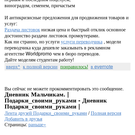
виноградом, семенем, причастьем
И антикризисные предложения для продвижения товаров и
услуг:
Раздача листовок
низкая цена и быстрый отклик основное
достоинство раздачи листовок промоутерами.
Как ни странно, но услуги
услуги переводчика
, модели
переводчика куда дешевле заказывать в рекламном
агентстве Worldpromo чем в бюро переводов.
Дайте моделям студентам работу!
вверх^
к полной версии
понравилось!
в evernote
Вы сейчас не можете прокомментировать это сообщение.
Дневник Мальчикам. |
Подарки_своими_руками - Дневник
Подарки_своими_руками |
Лента друзей Подарки_своими_руками
/
Полная версия
Добавить в друзья
Страницы:
раньше»