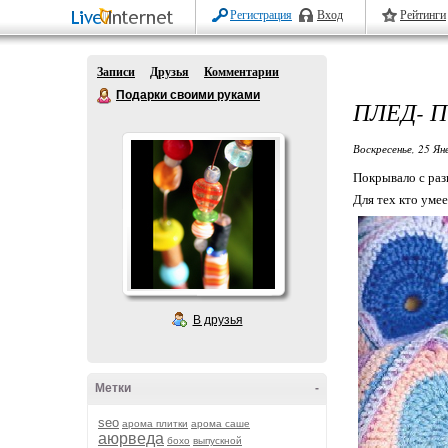
Регистрация
Вход
Рейтинги
Записи
Друзья
Комментарии
Подарки своими руками
ПЛЕД- 
Воскресенье, 25 Ян
Покрывало с раз
Для тех кто умее
В друзья
Метки
-
seo
арома плитки
арома саше
аюрведа
бохо
выпускной