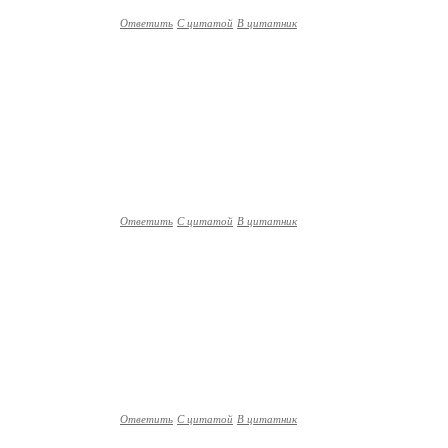
Ответить
С цитатой
В цитатник
Ответить
С цитатой
В цитатник
Ответить
С цитатой
В цитатник