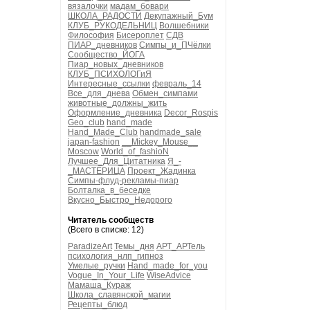
вязалочки
мадам_бовари
ШКОЛА_РАДОСТИ
Декупажный_Бум
КЛУБ_РУКОДЕЛЬНИЦ
Волшебники
Философия
Бисероплет
СДВ
ПИАР_дневников
Симпы_и_ПЧёлки
Сообщество_ЙОГА
Пиар_новых_дневников
КЛУБ_ПСИХОЛОГиЯ
Интересные_ссылки
февраль_14
Все_для_днева
Обмен_симпами
животные_должны_жить
Оформление_дневника
Decor_Rospis
Geo_club
hand_made
Hand_Made_Club
handmade_sale
japan-fashion
__Mickey_Mouse__
Moscow
World_of_fashioN
Лучшее_Для_Цитатника
Я_-
_МАСТЕРИЦА
Проект_Жадинка
Симпы-флуд-рекламы-пиар
Болталка_в_беседке
Вкусно_Быстро_Недорого
Читатель сообществ
(Всего в списке: 12)
ParadizeArt
Темы_дня
АРТ_АРТель
психология_нлп_гипноз
Умелые_ручки
Hand_made_for_you
Vogue_In_Your_Life
WiseAdvice
Мамаша_Кураж
Школа_славянской_магии
Рецепты_блюд