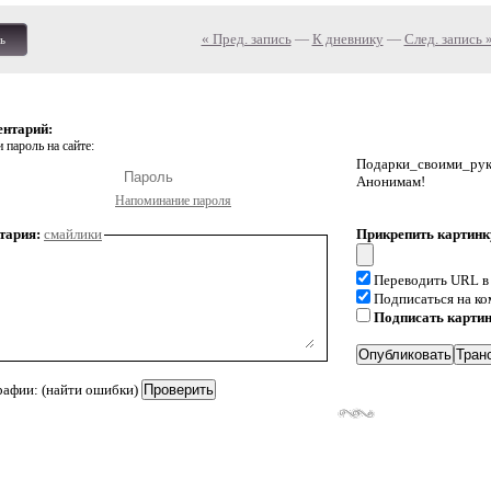
« Пред. запись
—
К дневнику
—
След. запись 
ь
ентарий:
 пароль на сайте:
Подарки_своими_р
Анонимам!
Напоминание пароля
тария:
смайлики
Прикрепить картинк
Переводить URL в
Подписаться на к
Подписать карти
рафии: (найти ошибки)