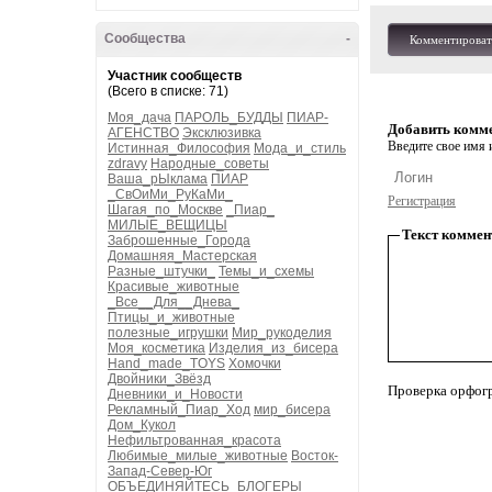
Сообщества
-
Комментироват
Участник сообществ
(Всего в списке: 71)
Моя_дача
ПАРОЛЬ_БУДДЫ
ПИАР-
Добавить комм
АГЕНСТВО
Эксклюзивка
Введите свое имя и
Истинная_Философия
Мода_и_стиль
zdravy
Народные_советы
Ваша_рЫклама
ПИАР
_СвОиМи_РуКаМи_
Регистрация
Шагая_по_Москве
_Пиар_
МИЛЫЕ_ВЕЩИЦЫ
Текст коммен
Заброшенные_Города
Домашняя_Мастерская
Разные_штучки_
Темы_и_схемы
Красивые_животные
_Все__Для__Днева_
Птицы_и_животные
полезные_игрушки
Мир_рукоделия
Моя_косметика
Изделия_из_бисера
Hand_made_TOYS
Хомочки
Двойники_Звёзд
Проверка орфог
Дневники_и_Новости
Рекламный_Пиар_Ход
мир_бисера
Дом_Кукол
Нефильтрованная_красота
Любимые_милые_животные
Восток-
Запад-Север-Юг
ОБЪЕДИНЯЙТЕСЬ_БЛОГЕРЫ