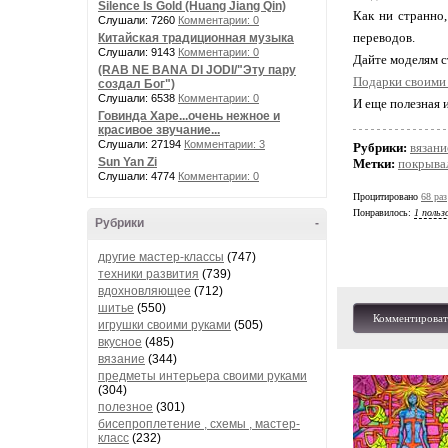
Silence Is Gold (Huang Jiang Qin)
Как ни странно
Слушали: 7260
Комментарии: 0
переводов.
Китайская традиционная музыка
Слушали: 9143
Комментарии: 0
Дайте моделям с
(RAB NE BANA DI JODI/"Эту пару
Подарки своими
создал Бог")
Слушали: 6538
Комментарии: 0
И еще полезная 
Говинда Харе...очень нежное и
красивое звучание...
Слушали: 27194
Комментарии: 3
Рубрики:
вязани
Sun Yan Zi
Метки:
покрывал
Слушали: 4774
Комментарии: 0
Процитировано
68 раз
Понравилось:
1 польз
Рубрики
-
другие мастер-классы
(747)
техники развития
(739)
вдохновляющее
(712)
шитье
(550)
Комментироват
игрушки своими руками
(505)
вкусное
(485)
вязание
(344)
предметы интерьера своими руками
(304)
полезное
(301)
бисепроплетение , схемы , мастер-
класс
(232)