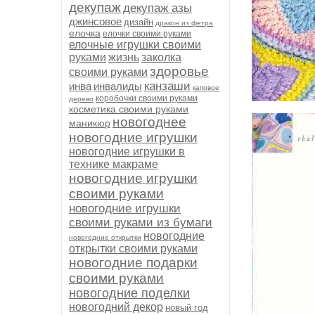
декупаж
декупаж азы
джинсовое
дизайн
дракон из фетра
елочка
елочки своими руками
елочные игрушки своими
руками
жизнь
заколка
здоровье
своими руками
канзаши
инва
инвалиды
каповое
коробочки своими руками
дерево
косметика своими руками
новогоднее
маникюр
новогодние игрушки
новогодние игрушки в
технике макраме
новогодние игрушки
своими руками
новогодние игрушки
своими руками из бумаги
новогодние
новогодние открытки
открытки своими руками
новогодние подарки
своими руками
новогодние поделки
новогодний декор
новый год