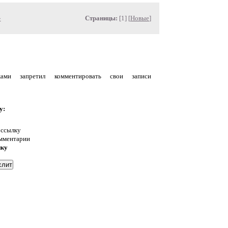
»
Страницы:
[1] [
Новые
]
уками запретил комментировать свои записи
у:
 ссылку
омментарии
нку