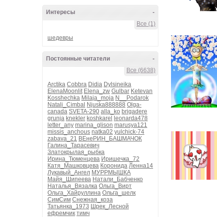
Интересы
-
Все (1)
шедевры
Постоянные читатели
-
Все (6638)
Arctika
Cobbra
Didia
Dylsineika
ElenaMoonlit
Elena_zw
Gulbar
Ketevan
Kosshechka
Milaja_moja
N__Podarok
Natali_Cimbal
Njuska888888
Olga-
canada
SVETA-290
alla_ko
brigadere
grunja
knekler
koshkarel
leonarda478
letter_any
marina_glison
marusya121
missis_anchous
natka02
yulchick-74
zabava_21
ВЕнеРИН_БАШМАЧОК
Галина_Тарасевич
Златокрылая_рыбка
Ирина_Тюменцева
Иришечка_72
Катя_Машковцева
Коронида
Ленна14
Лукавый_Ангел
МУРРМЫШКА
Майя_Шипеева
Натали_Бабченко
Наталья_Вязалка
Ольга_Вирт
Ольга_Хайруллина
Ольга_шелк
СимСим
Снежная_коза
Татьянка_1973
Шрек_Лесной
ефремчик
тимч