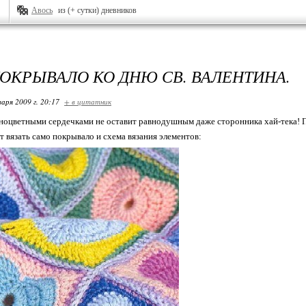
Авось
из (+ сутки) дневников
ПОКРЫВАЛО КО ДНЮ СВ. ВАЛЕНТИНА.
варя 2009 г. 20:17
+ в цитатник
ноцветными сердечками не оставит равнодушным даже сторонника хай-тека! П
т вязать само покрывало и схема вязания элементов: