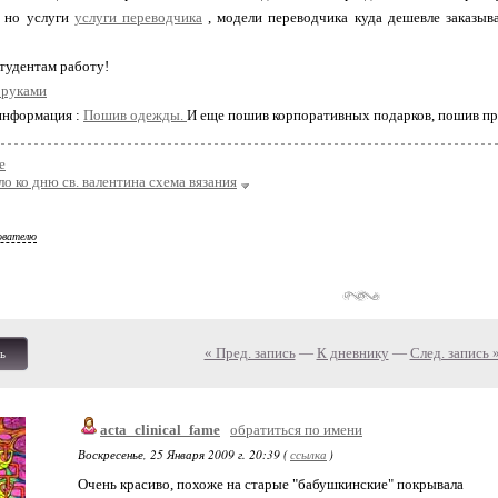
, но услуги
услуги переводчика
, модели переводчика куда дешевле заказыв
тудентам работу!
 руками
информация :
Пошив одежды.
И еще пошив корпоративных подарков, пошив п
е
о ко дню св. валентина схема вязания
ователю
« Пред. запись
—
К дневнику
—
След. запись 
ь
acta_clinical_fame
обратиться по имени
Воскресенье, 25 Января 2009 г. 20:39 (
ссылка
)
Очень красиво, похоже на старые "бабушкинские" покрывала