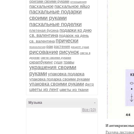
оригами своими руками
отношения
пасхальное
пасхальное яйцо
пасхальные подарки
своими руками
пасхальные поделки
подарки ко дню
плетеная бусина
св. валентина
подарок на день
прически
св. валентина
рак
растения
психология
рецепт суши
рисование
рисунок
свеча в
дереве
свечи своими руками
скрапбукинг
травы
суши
украшения своими
руками
упаковка подарка
упаковка подарка своими руками
упаковка своими руками
фетр
цветы из лент
цветы из ткани
Музыка
-
Все (10)
И антикризисные
Раздача листово