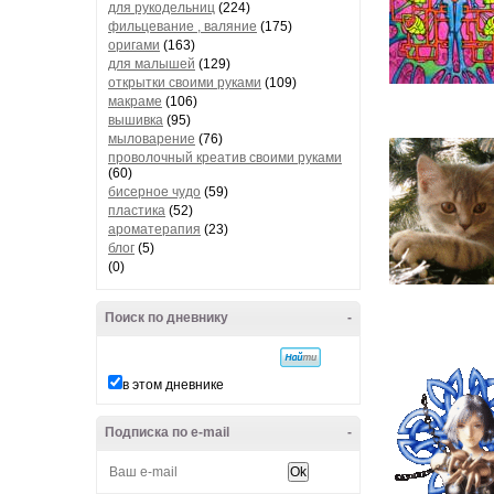
для рукодельниц
(224)
фильцевание , валяние
(175)
оригами
(163)
для малышей
(129)
открытки своими руками
(109)
макраме
(106)
вышивка
(95)
мыловарение
(76)
проволочный креатив своими руками
(60)
бисерное чудо
(59)
пластика
(52)
ароматерапия
(23)
блог
(5)
(0)
Поиск по дневнику
-
в этом дневнике
Подписка по e-mail
-