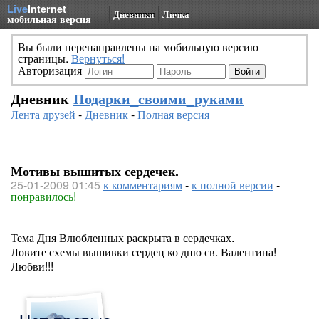
Live
Internet
Дневники
Личка
мобильная версия
Вы были перенаправлены на мобильную версию
страницы.
Вернуться!
Авторизация
Дневник
Подарки_своими_руками
Лента друзей
-
Дневник
-
Полная версия
Мотивы вышитых сердечек.
25-01-2009 01:45
к комментариям
-
к полной версии
-
понравилось!
Тема Дня Влюбленных раскрыта в сердечках.
Ловите схемы вышивки сердец ко дню св. Валентина!
Любви!!!