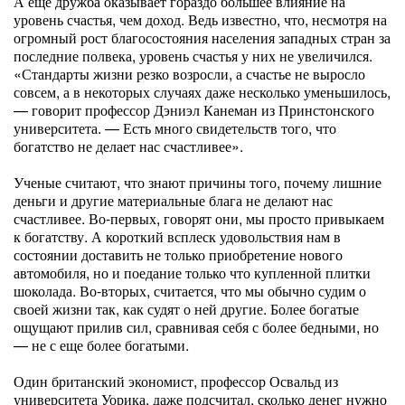
А еще дружба оказывает гораздо большее влияние на
уровень счастья, чем доход. Ведь известно, что, несмотря на
огромный рост благосостояния населения западных стран за
последние полвека, уровень счастья у них не увеличился.
«Стандарты жизни резко возросли, а счастье не выросло
совсем, а в некоторых случаях даже несколько уменьшилось,
— говорит профессор Дэниэл Канеман из Принстонского
университета. — Есть много свидетельств того, что
богатство не делает нас счастливее».
Ученые считают, что знают причины того, почему лишние
деньги и другие материальные блага не делают нас
счастливее. Во-первых, говорят они, мы просто привыкаем
к богатству. А короткий всплеск удовольствия нам в
состоянии доставить не только приобретение нового
автомобиля, но и поедание только что купленной плитки
шоколада. Во-вторых, считается, что мы обычно судим о
своей жизни так, как судят о ней другие. Более богатые
ощущают прилив сил, сравнивая себя с более бедными, но
— не с еще более богатыми.
Один британский экономист, профессор Освальд из
университета Уорика, даже подсчитал, сколько денег нужно