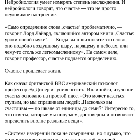
Нейробиология умеет измерять степень наслаждения. И
нейробиологи говорят, что счастье — это не просто
неуловимое настроение.
«Само определение слова „счастье“ проблематично, —
говорит Лорд Лайард, являющийся автором книги „Счастье:
уроки новой науки“. — Когда вы произносите это слово,
оно подобно воздушному шару, парящему в небесах, или
чему-то столь же легкомысленному». На самом деле,
говорит профессор, счастье поддается определению.
Счастье продлевает жизнь
Как сказал британской ВВС американский психолог
профессор Эд Динер из университета Иллинойса, изучение
счастья основано на простой идее: «Это может казаться
глупым, но мы спрашиваем людей: „Насколько вы
счастливы — по шкале от единицы до семи?“ Интересно то,
что ответы, которые мы получаем, достоверны и позволяют
определить вполне реальные вещи».
«Система измерений пока не совершенна, но я думаю, что
по многим критериям она не уступает той, которой