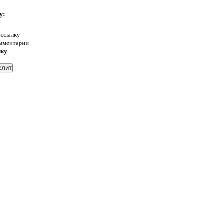
у:
 ссылку
омментарии
нку