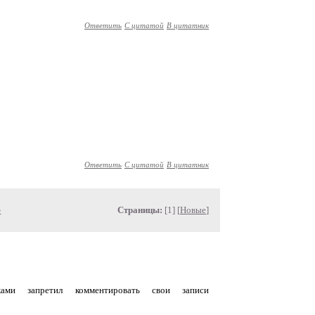
Ответить
С цитатой
В цитатник
Ответить
С цитатой
В цитатник
»
Страницы:
[1] [
Новые
]
уками запретил комментировать свои записи