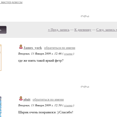
 мастер-классы
« Пред. запись
—
К дневнику
—
След. запись 
ь
James_york
обратиться по имени
Вторник, 13 Января 2009 г. 12:46 (
ссылка
)
где же взять такой яркий фетр?
pluit
обратиться по имени
Вторник, 13 Января 2009 г. 12:50 (
ссылка
)
Шарик очень понравился :) Спасибо!