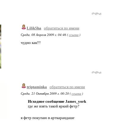
LilikSha
обратиться по имени
Среда, 08 Апреля 2009 г. 04:46 (
ссылка
)
чудно как!!!
triptaminka
обратиться по имени
Среда, 21 Октября 2009 г. 00:20 (
ссылка
)
Исходное сообщение James_york
где же взять такой яркий фетр?
я фетр покупаю в арткарандаше