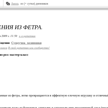
Авось
из (+ сутки) дневников
НИЯ ИЗ ФЕТРА.
я 2009 г. 11:50
+ в цитатник
общения
Сундучок_хозяюшки
еликом
В свой цитатник или сообщество!
з роз: мастер-класс
анные из фетра, легко превращаются в эффектную елочную игрушку и отличны
чивали розы из бумажных спиралек и украшали ими праздничный стол (масте