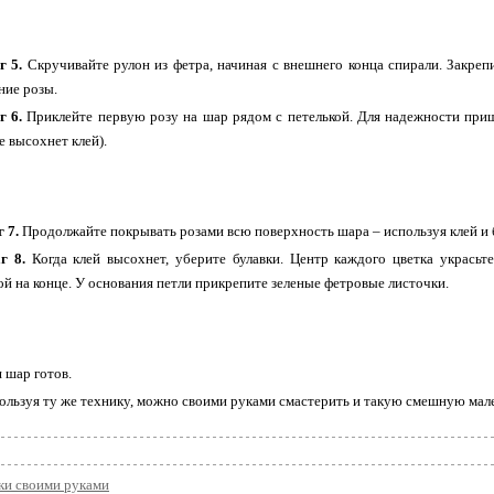
 5.
Скручивайте рулон из фетра, начиная с внешнего конца спирали. Закреп
ние розы.
г 6.
Приклейте первую розу на шар рядом с петелькой. Для надежности при
е высохнет клей).
 7.
Продолжайте покрывать розами всю поверхность шара – используя клей и 
г 8.
Когда клей высохнет, уберите булавки. Центр каждого цветка украсьт
ой на конце. У основания петли прикрепите зеленые фетровые листочки.
 шар готов.
ользуя ту же технику, можно своими руками смастерить и такую смешную ма
ки своими руками