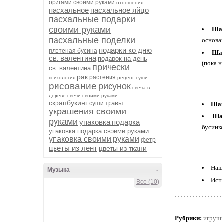
оригами своими руками
отношения
пасхальное
пасхальное яйцо
пасхальные подарки
своими руками
Шаг
пасхальные поделки
основа
подарки ко дню
плетеная бусина
Ша
св. валентина
подарок на день
(пока н
прически
св. валентина
рак
растения
психология
рецепт суши
рисование
рисунок
свеча в
дереве
свечи своими руками
скрапбукинг
травы
суши
Шаг
украшения своими
Ша
руками
упаковка подарка
бусинк
упаковка подарка своими руками
упаковка своими руками
фетр
цветы из лент
цветы из ткани
Наш
Музыка
-
Исп
Все (10)
Рубрики:
игруш