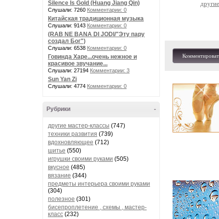
Silence Is Gold (Huang Jiang Qin)
другие
Слушали: 7260
Комментарии: 0
Китайская традиционная музыка
Слушали: 9143
Комментарии: 0
(RAB NE BANA DI JODI/"Эту пару
создал Бог")
Слушали: 6538
Комментарии: 0
Комментироват
Говинда Харе...очень нежное и
красивое звучание...
Слушали: 27194
Комментарии: 3
Sun Yan Zi
Слушали: 4774
Комментарии: 0
Рубрики
-
другие мастер-классы
(747)
техники развития
(739)
вдохновляющее
(712)
шитье
(550)
игрушки своими руками
(505)
вкусное
(485)
вязание
(344)
предметы интерьера своими руками
(304)
полезное
(301)
бисепроплетение , схемы , мастер-
класс
(232)