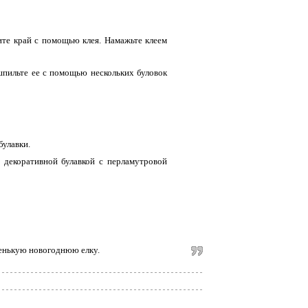
ите край с помощью клея. Намажьте клеем
шпильте ее с помощью нескольких буловок
булавки.
е декоративной булавкой с перламутровой
ленькую новогоднюю елку.