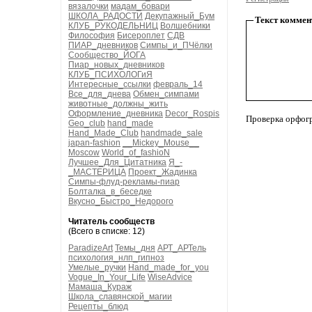
вязалочки
мадам_бовари
ШКОЛА_РАДОСТИ
Декупажный_Бум
Текст коммен
КЛУБ_РУКОДЕЛЬНИЦ
Волшебники
Философия
Бисероплет
СДВ
ПИАР_дневников
Симпы_и_ПЧёлки
Сообщество_ЙОГА
Пиар_новых_дневников
КЛУБ_ПСИХОЛОГиЯ
Интересные_ссылки
февраль_14
Все_для_днева
Обмен_симпами
животные_должны_жить
Оформление_дневника
Decor_Rospis
Проверка орфог
Geo_club
hand_made
Hand_Made_Club
handmade_sale
japan-fashion
__Mickey_Mouse__
Moscow
World_of_fashioN
Лучшее_Для_Цитатника
Я_-
_МАСТЕРИЦА
Проект_Жадинка
Симпы-флуд-рекламы-пиар
Болталка_в_беседке
Вкусно_Быстро_Недорого
Читатель сообществ
(Всего в списке: 12)
ParadizeArt
Темы_дня
АРТ_АРТель
психология_нлп_гипноз
Умелые_ручки
Hand_made_for_you
Vogue_In_Your_Life
WiseAdvice
Мамаша_Кураж
Школа_славянской_магии
Рецепты_блюд