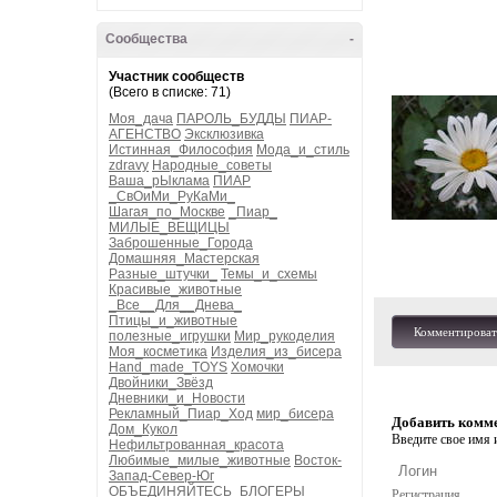
Сообщества
-
Участник сообществ
(Всего в списке: 71)
Моя_дача
ПАРОЛЬ_БУДДЫ
ПИАР-
АГЕНСТВО
Эксклюзивка
Истинная_Философия
Мода_и_стиль
zdravy
Народные_советы
Ваша_рЫклама
ПИАР
_СвОиМи_РуКаМи_
Шагая_по_Москве
_Пиар_
МИЛЫЕ_ВЕЩИЦЫ
Заброшенные_Города
Домашняя_Мастерская
Разные_штучки_
Темы_и_схемы
Красивые_животные
_Все__Для__Днева_
Птицы_и_животные
Комментироват
полезные_игрушки
Мир_рукоделия
Моя_косметика
Изделия_из_бисера
Hand_made_TOYS
Хомочки
Двойники_Звёзд
Дневники_и_Новости
Рекламный_Пиар_Ход
мир_бисера
Добавить комм
Дом_Кукол
Введите свое имя и
Нефильтрованная_красота
Любимые_милые_животные
Восток-
Запад-Север-Юг
ОБЪЕДИНЯЙТЕСЬ_БЛОГЕРЫ
Регистрация