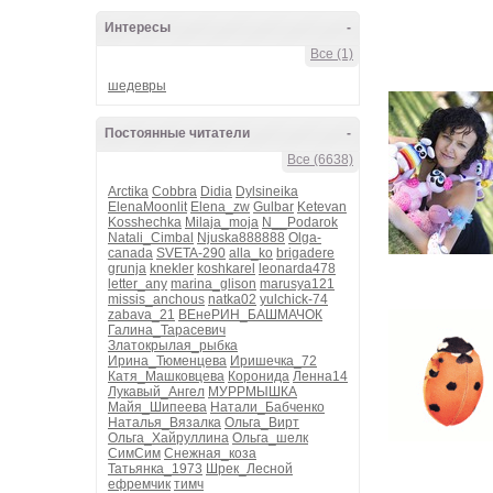
Интересы
-
Все (1)
шедевры
Постоянные читатели
-
Все (6638)
Arctika
Cobbra
Didia
Dylsineika
ElenaMoonlit
Elena_zw
Gulbar
Ketevan
Kosshechka
Milaja_moja
N__Podarok
Natali_Cimbal
Njuska888888
Olga-
canada
SVETA-290
alla_ko
brigadere
grunja
knekler
koshkarel
leonarda478
letter_any
marina_glison
marusya121
missis_anchous
natka02
yulchick-74
zabava_21
ВЕнеРИН_БАШМАЧОК
Галина_Тарасевич
Златокрылая_рыбка
Ирина_Тюменцева
Иришечка_72
Катя_Машковцева
Коронида
Ленна14
Лукавый_Ангел
МУРРМЫШКА
Майя_Шипеева
Натали_Бабченко
Наталья_Вязалка
Ольга_Вирт
Ольга_Хайруллина
Ольга_шелк
СимСим
Снежная_коза
Татьянка_1973
Шрек_Лесной
ефремчик
тимч