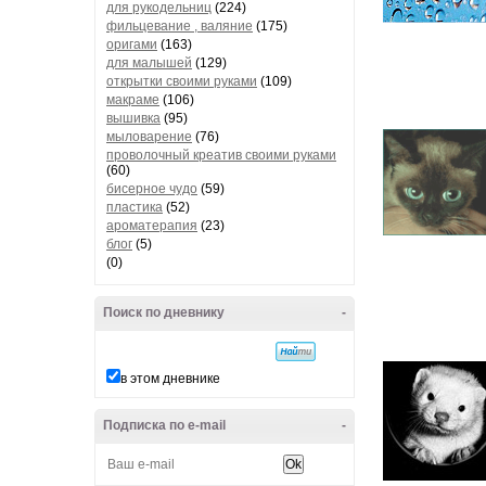
для рукодельниц
(224)
фильцевание , валяние
(175)
оригами
(163)
для малышей
(129)
открытки своими руками
(109)
макраме
(106)
вышивка
(95)
мыловарение
(76)
проволочный креатив своими руками
(60)
бисерное чудо
(59)
пластика
(52)
ароматерапия
(23)
блог
(5)
(0)
Поиск по дневнику
-
в этом дневнике
Подписка по e-mail
-