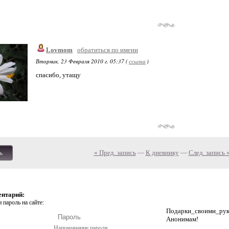
Lovmom
обратиться по имени
Вторник, 23 Февраля 2010 г. 05:37 (
ссылка
)
спасибо, утащу
« Пред. запись
—
К дневнику
—
След. запись 
ь
ентарий:
 пароль на сайте:
Подарки_своими_р
Анонимам!
Напоминание пароля