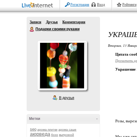
Регистрация
Вход
Рейтинги
Записи
Друзья
Комментарии
Подарки своими руками
УКРАШЕ
Вторник, 13 Январ
Цитата со
Прочитать ц
Украшение и
В друзья
Метки
-
Розы, вырез
seo
арома плитки
арома саше
аюрведа
бохо
выпускной
Мы уже скру