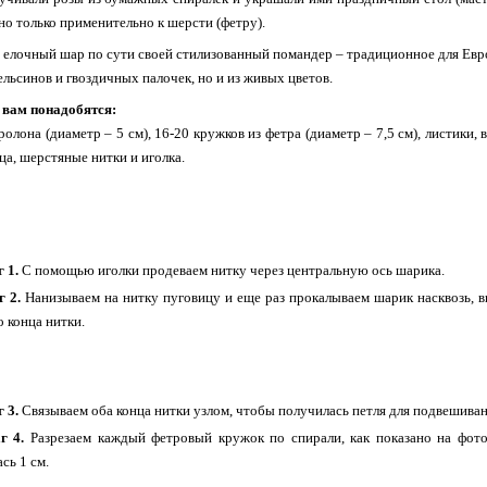
 но только применительно к шерсти (фетру).
т елочный шар по сути своей стилизованный помандер – традиционное для Ев
ельсинов и гвоздичных палочек, но и из живых цветов.
 вам понадобятся:
олона (диаметр – 5 см), 16-20 кружков из фетра (диаметр – 7,5 см), листики,
ца, шерстяные нитки и иголка.
 1.
С помощью иголки продеваем нитку через центральную ось шарика.
г 2.
Нанизываем на нитку пуговицу и еще раз прокалываем шарик насквозь, в
о конца нитки.
 3.
Связываем оба конца нитки узлом, чтобы получилась петля для подвешива
г 4.
Разрезаем каждый фетровый кружок по спирали, как показано на фот
сь 1 см.