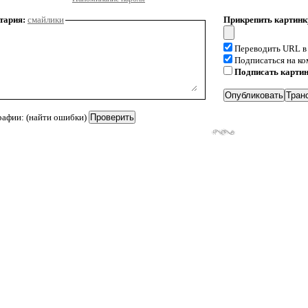
тария:
смайлики
Прикрепить картинк
Переводить URL в
Подписаться на к
Подписать карти
рафии: (найти ошибки)