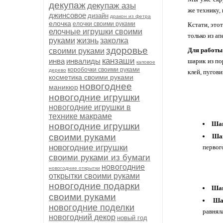
декупаж
декупаж азы
же технику,
джинсовое
дизайн
дракон из фетра
елочка
елочки своими руками
Кстати, это
елочные игрушки своими
только из ап
руками
жизнь
заколка
здоровье
Для работы
своими руками
канзаши
инва
инвалиды
шарик из пор
каповое
коробочки своими руками
дерево
клей, пугови
косметика своими руками
новогоднее
маникюр
новогодние игрушки
новогодние игрушки в
технике макраме
Шаг
новогодние игрушки
своими руками
Ша
новогодние игрушки
первог
своими руками из бумаги
новогодние
новогодние открытки
открытки своими руками
новогодние подарки
Шаг
своими руками
Ша
новогодние поделки
равняла
новогодний декор
новый год