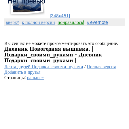
[348x451]
вверх^
к полной версии
понравилось!
в evernote
Вы сейчас не можете прокомментировать это сообщение.
Дневник Новогодняя вышивка. |
Подарки_своими_руками - Дневник
Подарки_своими_руками |
Лента друзей Подарки_своими_руками
/
Полная версия
Добавить в друзья
Страницы:
раньше»