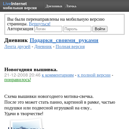
Live
Internet
Дневники
Личка
мобильная версия
Вы были перенаправлены на мобильную версию
страницы.
Вернуться!
Авторизация
Дневник
Подарки_своими_руками
Лента друзей
-
Дневник
-
Полная версия
Новогодняя вышивка.
21-12-2008 20:46
к комментариям
-
к полной версии
-
понравилось!
Схема вышивки новогоднего мотива-свечка.
После это может стать панно, картиной в рамке, частью
подушки или подвесной игрушкой на елку..
Удачи в творчестве!