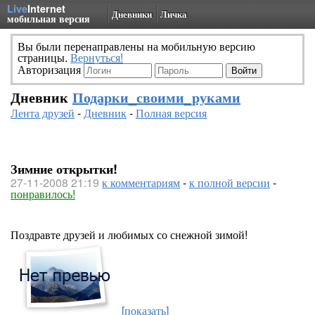
Live
Internet
Дневники
Личка
мобильная версия
Вы были перенаправлены на мобильную версию
страницы.
Вернуться!
Авторизация
Дневник
Подарки_своими_руками
Лента друзей
-
Дневник
-
Полная версия
Зимние открытки!
27-11-2008 21:19
к комментариям
-
к полной версии
-
понравилось!
Поздравте друзей и любимых со снежной зимой!
[показать]