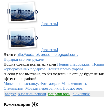
[показать]
[показать]
Взято с
http://podarok-present.blogspot.com/
Подарки своими руками
Пошив одежды всегда актуален
Пошив спецодежды. Пошив
корпоративных подарков. Пошив промо формы
А если у вас выставка, то без моделей на стенде будет не так
эффективна работа!
Модели на выставку. Фотомодели.Манекенщицы.
Стендистки. Модели переводчики. Промоутеры.
вверх^
к полной версии
понравилось!
в evernote
Комментарии (4):