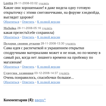
28-11-2008-03:02
удалить
Lontra
Какие они хорошенькие! я даже видела одну готовую
открыточку с этими снеговиччками, на форуме хэндмэйда,
выглядит здорово!
Обратиться
-
Ответить
-
К полной версии
28-11-2008-05:16
удалить
Ма3айка
какая прелесть!себе сохранила)
Обратиться
-
Ответить
-
К полной версии
28-11-2008-13:30
удалить
Подарки_своими_руками
Сама идея с распечаткой и украшением открытки
сподручными материалами может и не ноав, но по-моему в
самый раз, когда нет лишнего времени на пробежку по
магазинам!
Обратиться
-
Ответить
-
К полной версии
03-12-2008-14:37
удалить
Сундучок_хозяюшки
Очень понравилось, спасибочки большое...
Обратиться
-
Ответить
-
К полной версии
Комментарии (4):
вверх^