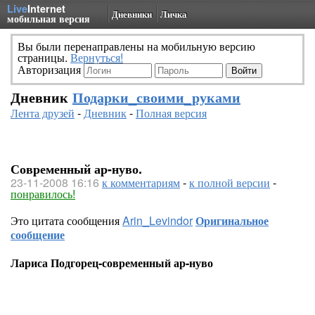
Live
Internet
Дневники
Личка
мобильная версия
Вы были перенаправлены на мобильную версию
страницы.
Вернуться!
Авторизация
Дневник
Подарки_своими_руками
Лента друзей
-
Дневник
-
Полная версия
Современный ар-нуво.
23-11-2008 16:16
к комментариям
-
к полной версии
-
понравилось!
Это цитата сообщения
Arin_Levindor
Оригинальное
сообщение
Лариса Подгорец-современный ар-нуво