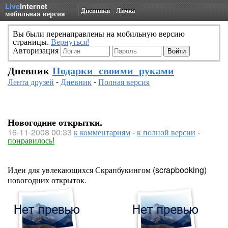
Live
Internet
Дневники
Личка
мобильная версия
Вы были перенаправлены на мобильную версию
страницы.
Вернуться!
Авторизация
Дневник
Подарки_своими_руками
Лента друзей
-
Дневник
-
Полная версия
Новогодние открытки.
16-11-2008 00:33
к комментариям
-
к полной версии
-
понравилось!
Идеи для увлекающихся Скрапбукингом (scrapbooking)
новогодних открыток.