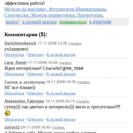
эффективна работа!
Модели на выставку. Фотомодели.Манекенщицы.
Стендистки. Модели переводчики. Промоутеры.
вверх^
к полной версии
понравилось!
в evernote
Комментарии (5):
17-11-2008-13:26
удалить
DariaVerenkevich
ух)здорово)
Обратиться
-
Ответить
-
К полной версии
17-11-2008-15:49
удалить
Lana_Sweet
Идеи интересные! Спасибо!:give_rose
Обратиться
-
Ответить
-
К полной версии
18-11-2008-15:05
удалить
Скидки_и_распродажи
НГ все ближе))
Обратиться
-
Ответить
-
К полной версии
19-11-2008-20:15
удалить
Aleksandra_Fabregas
супер))) так цветно и интересно))) мило и трогательно!!!!
Обратиться
-
Ответить
-
К полной версии
29-11-2008-18:40
удалить
Juliya12
:) Заберу к себе. Может, когда нибудь научучь