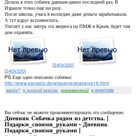
Делала я этих собачек давным-давно последний раз. В
Израиле точно еще ни разу.
После школы, учась в колледже даже деньги зарабатывала.
А тут вдруг вспомнилось.
Улетает у нас завтра эта зверюга на ПМЖ в Крым, будет там
дом охранять.
[240x320]
[240x320]
PS Еще одно описание собачки:
http://www.sangela.de/wjasanie/wjasanie16.html
вверх^
к полной версии
понравилось!
в evernote
Вы сейчас не можете прокомментировать это сообщение.
Дневник Собачка родом из детства. |
Подарки_своими_руками - Дневник
Подарки_своими_руками |