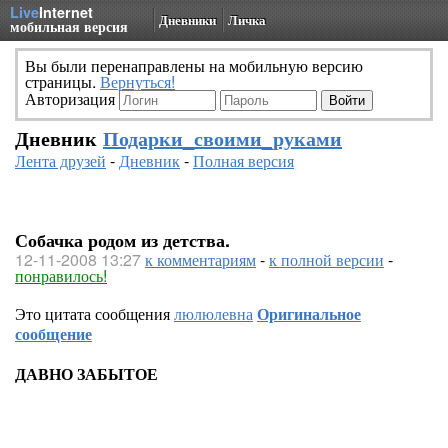
Live
Internet
Дневники
Личка
мобильная версия
Вы были перенаправлены на мобильную версию
страницы.
Вернуться!
Авторизация
Дневник
Подарки_своими_руками
Лента друзей
-
Дневник
-
Полная версия
Собачка родом из детства.
12-11-2008 13:27
к комментариям
-
к полной версии
-
понравилось!
Это цитата сообщения
люлюлевна
Оригинальное
сообщение
ДАВНО ЗАБЫТОЕ