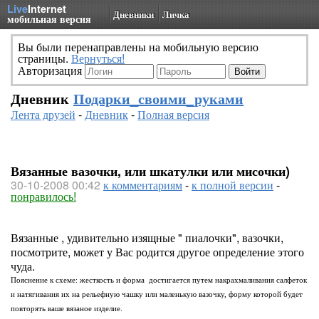
Live
Internet
Дневники
Личка
мобильная версия
Вы были перенаправлены на мобильную версию
страницы.
Вернуться!
Авторизация
Дневник
Подарки_своими_руками
Лента друзей
-
Дневник
-
Полная версия
Вязанные вазочки, или шкатулки или мисочки)
30-10-2008 00:42
к комментариям
-
к полной версии
-
понравилось!
Вязанные , удивительно изящные " пиалочки", вазочки,
посмотрите, может у Вас родится другое определение этого
чуда.
Пояснение к схеме: жесткость и форма достигается путем накрахмаливания салфеток
и натягивания их на рельефную чашку или маленькую вазочку, форму которой будет
повторять ваше вязаное изделие.