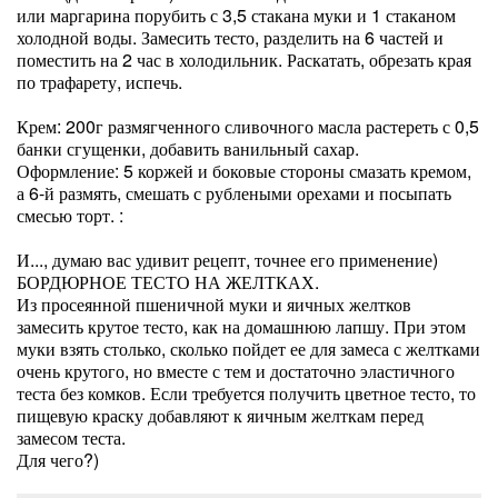
или маргарина порубить с 3,5 стакана муки и 1 стаканом
холодной воды. Замесить тесто, разделить на 6 частей и
поместить на 2 час в холодильник. Раскатать, обрезать края
по трафарету, испечь.
Крем: 200г размягченного сливочного масла растереть с 0,5
банки сгущенки, добавить ванильный сахар.
Оформление: 5 коржей и боковые стороны смазать кремом,
а 6-й размять, смешать с рублеными орехами и посыпать
смесью торт. :
И..., думаю вас удивит рецепт, точнее его применение)
БОРДЮРНОЕ ТЕСТО НА ЖЕЛТКАХ.
Из просеянной пшеничной муки и яичных желтков
замесить крутое тесто, как на домашнюю лапшу. При этом
муки взять столько, сколько пойдет ее для замеса с желтками
очень крутого, но вместе с тем и достаточно эластичного
теста без комков. Если требуется получить цветное тесто, то
пищевую краску добавляют к яичным желткам перед
замесом теста.
Для чего?)