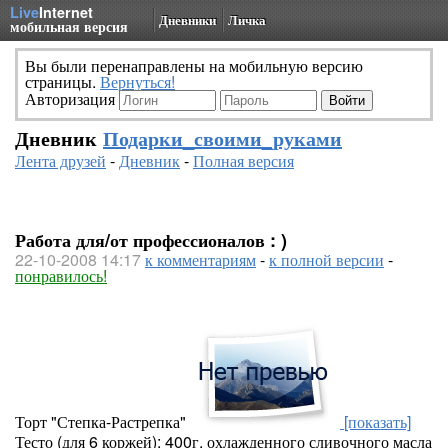
Live
Internet
Дневники
Личка
мобильная версия
Вы были перенаправлены на мобильную версию
страницы.
Вернуться!
Авторизация
Дневник
Подарки_своими_руками
Лента друзей
-
Дневник
-
Полная версия
Работа для/от профессионалов : )
22-10-2008 14:17
к комментариям
-
к полной версии
-
понравилось!
Торт "Степка-Растрепка"
[показать]
Тесто (для 6 коржей): 400г. охлажденного сливочного масла