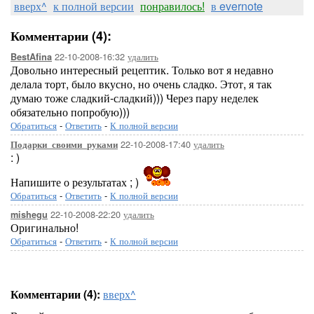
вверх^
к полной версии
понравилось!
в evernote
Комментарии (4):
22-10-2008-16:32
удалить
BestAfina
Довольно интересный рецептик. Только вот я недавно
делала торт, было вкусно, но очень сладко. Этот, я так
думаю тоже сладкий-сладкий))) Через пару неделек
обязательно попробую)))
Обратиться
-
Ответить
-
К полной версии
22-10-2008-17:40
удалить
Подарки_своими_руками
: )
Напишите о результатах ; )
Обратиться
-
Ответить
-
К полной версии
22-10-2008-22:20
удалить
mishegu
Оригинально!
Обратиться
-
Ответить
-
К полной версии
Комментарии (4):
вверх^