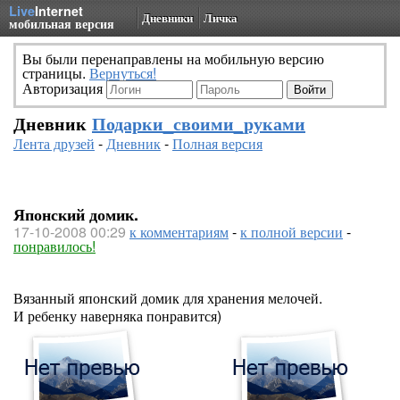
Live
Internet
Дневники
Личка
мобильная версия
Вы были перенаправлены на мобильную версию
страницы.
Вернуться!
Авторизация
Дневник
Подарки_своими_руками
Лента друзей
-
Дневник
-
Полная версия
Японский домик.
17-10-2008 00:29
к комментариям
-
к полной версии
-
понравилось!
Вязанный японский домик для хранения мелочей.
И ребенку наверняка понравится)