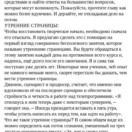
средствами и найти ответы на большинство вопросов,
которые могут возникнуть. Пожалуйста, прочтите главу как
можно более вдумчиво. И дерзайте, не откладывая дело на
потом.
УТРЕННИЕ СТРАНИЦЫ:
Чтобы восстановить творческое начало, необходимо сначала
его отыскать. Я предлагаю сделать это с помощью на
первый взгляд совершенно бесполезного занятия, которое
называю утренними страницами. Вы будете обращаться к
этому занятию каждый день на протяжении всего курса и,
надеюсь, ещё долго после его окончания. Я и сама так
поступаю уже десять лет. Некоторые мои ученики, чей опыт
не намного меньше моего, скорее перестали бы дышать, чем
вести утренние страницы.
Джинни, сценарист и продюсер, считает, что именно они
вдохновили её на последние сценарии и обеспечили
стройность и четкость в работе над телепрограммами. «Я
отношусь к ним теперь даже с некоторым суеверием, –
говорит она. – Иногда приходится вставать в пять утра,
чтобы успеть написать их перед тем, как идти на работу».
Что же такое утренние страницы? В самом общем виде их
можно определить как поток сознания, умешенный на трех
листках рукописного текста: «Эх, вот и снова утро…