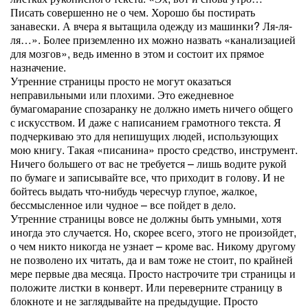
Писать совершенно не о чем. Хорошо бы постирать
занавески. А вчера я вытащила одежду из машинки? Ля-ля-
ля…». Более приземленно их можно назвать «канализацией
для мозгов», ведь именно в этом и состоит их прямое
назначение.
Утренние страницы просто не могут оказаться
неправильными или плохими. Это ежедневное
бумагомарание спозаранку не должно иметь ничего общего
с искусством. И даже с написанием грамотного текста. Я
подчеркиваю это для непишущих людей, использующих
мою книгу. Такая «писанина» просто средство, инструмент.
Ничего большего от вас не требуется – лишь водите рукой
по бумаге и записывайте все, что приходит в голову. И не
бойтесь выдать что-нибудь чересчур глупое, жалкое,
бессмысленное или чудное – все пойдет в дело.
Утренние страницы вовсе не должны быть умными, хотя
иногда это случается. Но, скорее всего, этого не произойдет,
о чем никто никогда не узнает – кроме вас. Никому другому
не позволено их читать, да и вам тоже не стоит, по крайней
мере первые два месяца. Просто настрочите три страницы и
положите листки в конверт. Или переверните страницу в
блокноте и не заглядывайте на предыдущие. Просто