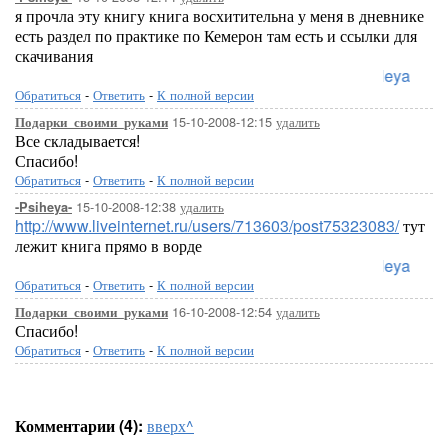
я прочла эту книгу книга восхитительна у меня в дневнике
есть раздел по практике по Кемерон там есть и ссылки для
скачивания
Loreleya
Обратиться
-
Ответить
-
К полной версии
15-10-2008-12:15
удалить
Подарки_своими_руками
Все складывается!
Спасибо!
Обратиться
-
Ответить
-
К полной версии
15-10-2008-12:38
удалить
-Psiheya-
http://www.liveinternet.ru/users/713603/post75323083/
тут
лежит книга прямо в ворде
Loreleya
Обратиться
-
Ответить
-
К полной версии
16-10-2008-12:54
удалить
Подарки_своими_руками
Спасибо!
Обратиться
-
Ответить
-
К полной версии
Комментарии (4):
вверх^