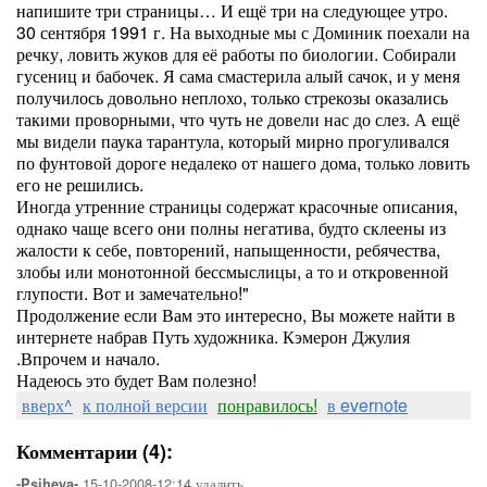
напишите три страницы… И ещё три на следующее утро.
30 сентября 1991 г. На выходные мы с Доминик поехали на
речку, ловить жуков для её работы по биологии. Собирали
гусениц и бабочек. Я сама смастерила алый сачок, и у меня
получилось довольно неплохо, только стрекозы оказались
такими проворными, что чуть не довели нас до слез. А ещё
мы видели паука тарантула, который мирно прогуливался
по фунтовой дороге недалеко от нашего дома, только ловить
его не решились.
Иногда утренние страницы содержат красочные описания,
однако чаще всего они полны негатива, будто склеены из
жалости к себе, повторений, напыщенности, ребячества,
злобы или монотонной бессмыслицы, а то и откровенной
глупости. Вот и замечательно!"
Продолжение если Вам это интересно, Вы можете найти в
интернете набрав Путь художника. Кэмерон Джулия
.Впрочем и начало.
Надеюсь это будет Вам полезно!
вверх^
к полной версии
понравилось!
в evernote
Комментарии (4):
15-10-2008-12:14
удалить
-Psiheya-