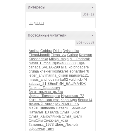
Интересы
-
Все (1)
шедевры
Постоянные читатели
-
Все (6638)
Arctika
Cobbra
Didia
Dylsineika
ElenaMoonlit
Elena_zw
Gulbar
Ketevan
Kosshechka
Milaja_moja
N__Podarok
Natali_Cimbal
Njuska888888
Olga-
canada
SVETA-290
alla_ko
brigadere
grunja
knekler
koshkarel
leonarda478
letter_any
marina_glison
marusya121
missis_anchous
natka02
yulchick-74
zabava_21
ВЕнеРИН_БАШМАЧОК
Галина_Тарасевич
Златокрылая_рыбка
Ирина_Тюменцева
Иришечка_72
Катя_Машковцева
Коронида
Ленна14
Лукавый_Ангел
МУРРМЫШКА
Майя_Шипеева
Натали_Бабченко
Наталья_Вязалка
Ольга_Вирт
Ольга_Хайруллина
Ольга_шелк
СимСим
Снежная_коза
Татьянка_1973
Шрек_Лесной
ефремчик
тимч