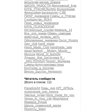
вязалочки
мадам_бовари
ШКОЛА_РАДОСТИ
Декупажный_Бум
КЛУБ_РУКОДЕЛЬНИЦ
Волшебники
Философия
Бисероплет
СДВ
ПИАР_дневников
Симпы_и_ПЧёлки
Сообщество_ЙОГА
Пиар_новых_дневников
КЛУБ_ПСИХОЛОГиЯ
Интересные_ссылки
февраль_14
Все_для_днева
Обмен_симпами
животные_должны_жить
Оформление_дневника
Decor_Rospis
Geo_club
hand_made
Hand_Made_Club
handmade_sale
japan-fashion
__Mickey_Mouse__
Moscow
World_of_fashioN
Лучшее_Для_Цитатника
Я_-
_МАСТЕРИЦА
Проект_Жадинка
Симпы-флуд-рекламы-пиар
Болталка_в_беседке
Вкусно_Быстро_Недорого
Читатель сообществ
(Всего в списке: 12)
ParadizeArt
Темы_дня
АРТ_АРТель
психология_нлп_гипноз
Умелые_ручки
Hand_made_for_you
Vogue_In_Your_Life
WiseAdvice
Мамаша_Кураж
Школа_славянской_магии
Рецепты_блюд