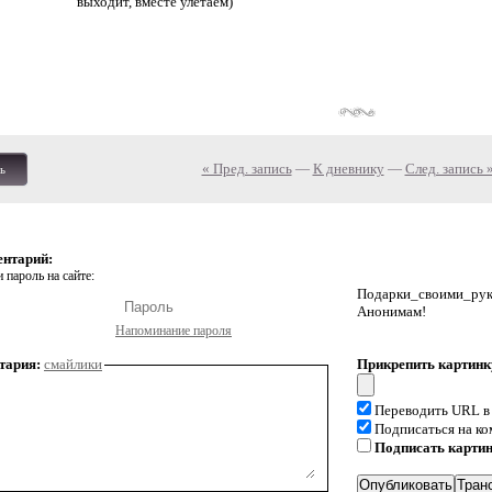
выходит, вместе улетаем)
« Пред. запись
—
К дневнику
—
След. запись 
ь
ентарий:
 пароль на сайте:
Подарки_своими_р
Анонимам!
Напоминание пароля
тария:
смайлики
Прикрепить картинк
Переводить URL в
Подписаться на к
Подписать карти