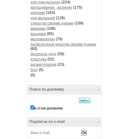
для рукодельниц
(224)
фильцевание , валяние
(175)
оригами
(163)
для малышей
(129)
открытки своими руками
(109)
макраме
(106)
вышивка
(95)
мыловарение
(76)
проволочный креатив своими руками
(60)
бисерное чудо
(59)
пластика
(52)
ароматерапия
(23)
блог
(5)
(0)
Поиск по дневнику
-
в этом дневнике
Подписка по e-mail
-