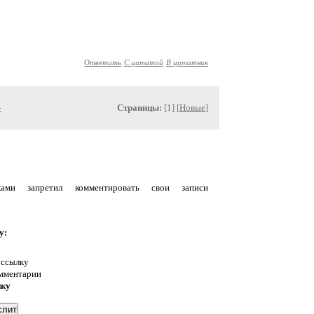
Ответить
С цитатой
В цитатник
»
Страницы:
[1] [
Новые
]
уками запретил комментировать свои записи
у:
 ссылку
омментарии
нку