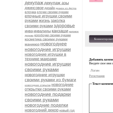
декупаж
декупаж азы
джинсовое
дизайн
дракон из фетра
елочка
елочки своими руками
елочные игрушки своими
руками
жизнь
заколка
здоровье
своими руками
канзаши
инва
инвалиды
каповое
коробочки своими руками
дерево
косметика своими руками
Комментироват
новогоднее
маникюр
новогодние игрушки
новогодние игрушки в
технике макраме
Добавить комм
новогодние игрушки
Введите свое имя и
своими руками
новогодние игрушки
Регистрация
своими руками из бумаги
Текст коммен
новогодние
новогодние открытки
открытки своими руками
новогодние подарки
своими руками
новогодние поделки
новогодний декор
новый год