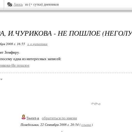
Авось
из (+ сутки) дневников
А, И.ЧУРИКОВА - НЕ ПОШЛОЕ (НЕГОЛ
бря 2008 г. 16:55
+ в цитатник
бит Земфиру.
, посему одна из интересных записей:
рикова-Не пошлое
Sweet-a
обратиться по имени
Понедельник, 22 Сентября 2008 г. 20:54 (
ссылка
)