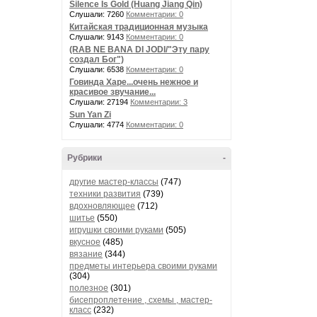
Silence Is Gold (Huang Jiang Qin)
Слушали: 7260
Комментарии: 0
Китайская традиционная музыка
Слушали: 9143
Комментарии: 0
(RAB NE BANA DI JODI/"Эту пару
создал Бог")
Слушали: 6538
Комментарии: 0
Говинда Харе...очень нежное и
красивое звучание...
Слушали: 27194
Комментарии: 3
Sun Yan Zi
Слушали: 4774
Комментарии: 0
Рубрики
-
другие мастер-классы
(747)
техники развития
(739)
вдохновляющее
(712)
шитье
(550)
игрушки своими руками
(505)
вкусное
(485)
вязание
(344)
предметы интерьера своими руками
(304)
полезное
(301)
бисепроплетение , схемы , мастер-
класс
(232)