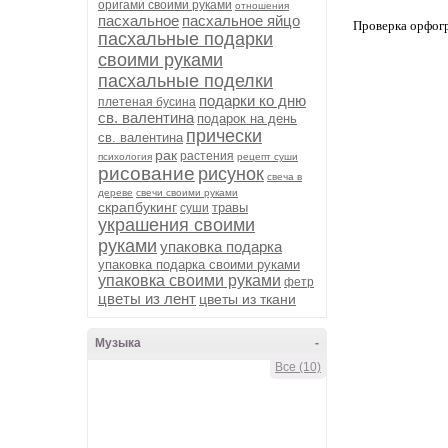
оригами своими руками
отношения
пасхальное
пасхальное яйцо
Проверка орфог
пасхальные подарки
своими руками
пасхальные поделки
подарки ко дню
плетеная бусина
св. валентина
подарок на день
прически
св. валентина
рак
растения
психология
рецепт суши
рисование
рисунок
свеча в
дереве
свечи своими руками
скрапбукинг
травы
суши
украшения своими
руками
упаковка подарка
упаковка подарка своими руками
упаковка своими руками
фетр
цветы из лент
цветы из ткани
Музыка
-
Все (10)