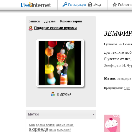
Регистрация
Вход
Рейтинги
Записи
Друзья
Комментарии
Подарки своими руками
ЗЕМФИР
Суббота, 20 Сентя
Для тех, кто лю
Я улетаю от нее
Земфира и И. Чу
Метки:
земфира
Процитировано
1 раз
В друзья
Метки
-
seo
арома плитки
арома саше
аюрведа
бохо
выпускной