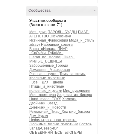
Сообщества
-
Участник сообществ
(Всего в списке: 71)
Моя_дача
ПАРОЛЬ_БУДДЫ
ПИАР-
АГЕНСТВО
Эксклюзивка
Истинная_Философия
Мода_и_стиль
zdravy
Народные_советы
Ваша_рЫклама
ПИАР
_СвОиМи_РуКаМи_
Шагая_по_Москве
_Пиар_
МИЛЫЕ_ВЕЩИЦЫ
Заброшенные_Города
Домашняя_Мастерская
Разные_штучки_
Темы_и_схемы
Красивые_животные
_Все__Для__Днева_
Птицы_и_животные
полезные_игрушки
Мир_рукоделия
Моя_косметика
Изделия_из_бисера
Hand_made_TOYS
Хомочки
Двойники_Звёзд
Дневники_и_Новости
Рекламный_Пиар_Ход
мир_бисера
Дом_Кукол
Нефильтрованная_красота
Любимые_милые_животные
Восток-
Запад-Север-Юг
ОБЪЕДИНЯЙТЕСЬ_БЛОГЕРЫ