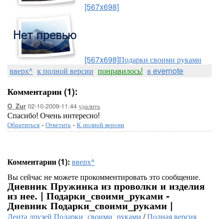
[567x698]
[567x698]
Подарки своими руками
вверх^
к полной версии
понравилось!
в evernote
Комментарии (1):
02-10-2009-11:44
удалить
O_Zur
Спасибо! Очень интересно!
Обратиться
-
Ответить
-
К полной версии
Комментарии (1):
вверх^
Вы сейчас не можете прокомментировать это сообщение.
Дневник Пружинка из проволки и изделия
из нее. | Подарки_своими_руками -
Дневник Подарки_своими_руками |
Лента друзей Подарки_своими_руками
/
Полная версия