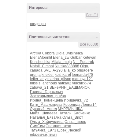
Интересы
-
Все (1)
шедевры
Постоянные читатели
-
Все (6638)
Arctika
Cobbra
Didia
Dylsineika
ElenaMoonlit
Elena_zw
Gulbar
Ketevan
Kosshechka
Milaja_moja
N__Podarok
Natali_Cimbal
Njuska888888
Olga-
canada
SVETA-290
alla_ko
brigadere
grunja
knekler
koshkarel
leonarda478
letter_any
marina_glison
marusya121
missis_anchous
natka02
yulchick-74
zabava_21
ВЕнеРИН_БАШМАЧОК
Галина_Тарасевич
Златокрылая_рыбка
Ирина_Тюменцева
Иришечка_72
Катя_Машковцева
Коронида
Ленна14
Лукавый_Ангел
МУРРМЫШКА
Майя_Шипеева
Натали_Бабченко
Наталья_Вязалка
Ольга_Вирт
Ольга_Хайруллина
Ольга_шелк
СимСим
Снежная_коза
Татьянка_1973
Шрек_Лесной
ефремчик
тимч