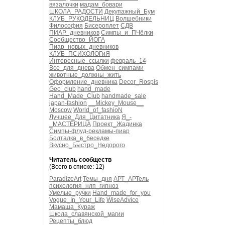
вязалочки
мадам_бовари
ШКОЛА_РАДОСТИ
Декупажный_Бум
КЛУБ_РУКОДЕЛЬНИЦ
Волшебники
Философия
Бисероплет
СДВ
ПИАР_дневников
Симпы_и_ПЧёлки
Сообщество_ЙОГА
Пиар_новых_дневников
КЛУБ_ПСИХОЛОГиЯ
Интересные_ссылки
февраль_14
Все_для_днева
Обмен_симпами
животные_должны_жить
Оформление_дневника
Decor_Rospis
Geo_club
hand_made
Hand_Made_Club
handmade_sale
japan-fashion
__Mickey_Mouse__
Moscow
World_of_fashioN
Лучшее_Для_Цитатника
Я_-
_МАСТЕРИЦА
Проект_Жадинка
Симпы-флуд-рекламы-пиар
Болталка_в_беседке
Вкусно_Быстро_Недорого
Читатель сообществ
(Всего в списке: 12)
ParadizeArt
Темы_дня
АРТ_АРТель
психология_нлп_гипноз
Умелые_ручки
Hand_made_for_you
Vogue_In_Your_Life
WiseAdvice
Мамаша_Кураж
Школа_славянской_магии
Рецепты_блюд