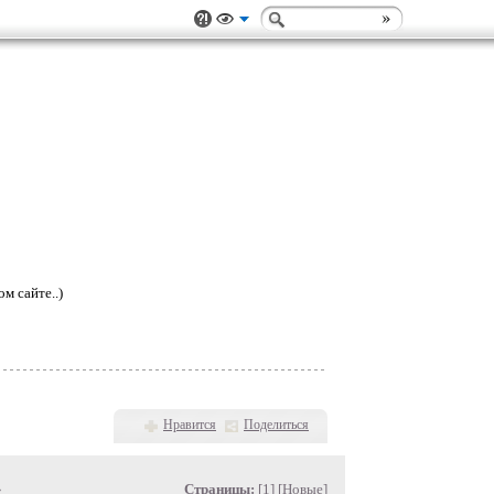
м сайте..)
Нравится
Поделиться
»
Страницы:
[1] [
Новые
]