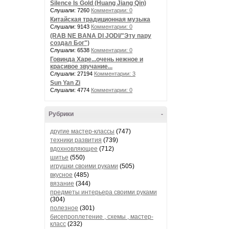
Silence Is Gold (Huang Jiang Qin)
Слушали: 7260
Комментарии: 0
Китайская традиционная музыка
Слушали: 9143
Комментарии: 0
(RAB NE BANA DI JODI/"Эту пару
создал Бог")
Слушали: 6538
Комментарии: 0
Говинда Харе...очень нежное и
красивое звучание...
Слушали: 27194
Комментарии: 3
Sun Yan Zi
Слушали: 4774
Комментарии: 0
Рубрики
-
другие мастер-классы
(747)
техники развития
(739)
вдохновляющее
(712)
шитье
(550)
игрушки своими руками
(505)
вкусное
(485)
вязание
(344)
предметы интерьера своими руками
(304)
полезное
(301)
бисепроплетение , схемы , мастер-
класс
(232)