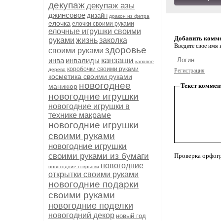
декупаж
декупаж азы
джинсовое
дизайн
дракон из фетра
елочка
елочки своими руками
елочные игрушки своими
Добавить комм
руками
жизнь
заколка
Введите свое имя и
здоровье
своими руками
канзаши
инва
инвалиды
каповое
коробочки своими руками
дерево
Регистрация
косметика своими руками
новогоднее
Текст коммен
маникюр
новогодние игрушки
новогодние игрушки в
технике макраме
новогодние игрушки
своими руками
новогодние игрушки
своими руками из бумаги
Проверка орфог
новогодние
новогодние открытки
открытки своими руками
новогодние подарки
своими руками
новогодние поделки
новогодний декор
новый год