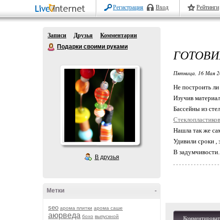
Регистрация
Вход
Рейтинги
Записи
Друзья
Комментарии
Подарки своими руками
ГОТОВИ
Пятница, 16 Мая 2
Не построить ли
Изучив материал
Бассейны из сте
Стеклопластико
Нашла так же са
Удивили сроки , 
В задумчивости.
В друзья
Метки
-
seo
арома плитки
арома саше
аюрведа
бохо
выпускной
Комментироват