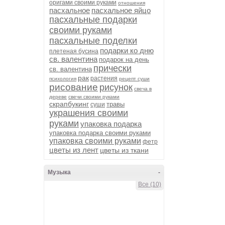
оригами своими руками
отношения
пасхальное
пасхальное яйцо
пасхальные подарки
своими руками
пасхальные поделки
подарки ко дню
плетеная бусина
св. валентина
подарок на день
прически
св. валентина
рак
растения
психология
рецепт суши
рисование
рисунок
свеча в
дереве
свечи своими руками
скрапбукинг
травы
суши
украшения своими
руками
упаковка подарка
упаковка подарка своими руками
упаковка своими руками
фетр
цветы из лент
цветы из ткани
Музыка
-
Все (10)