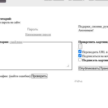
ентарий:
 пароль на сайте:
Подарки_своими_р
Анонимам!
Напоминание пароля
тария:
смайлики
Прикрепить картинк
Переводить URL в
Подписаться на к
Подписать карти
рафии: (найти ошибки)