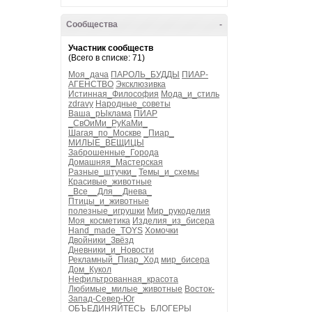
Сообщества
-
Участник сообществ
(Всего в списке: 71)
Моя_дача
ПАРОЛЬ_БУДДЫ
ПИАР-
АГЕНСТВО
Эксклюзивка
Истинная_Философия
Мода_и_стиль
zdravy
Народные_советы
Ваша_рЫклама
ПИАР
_СвОиМи_РуКаМи_
Шагая_по_Москве
_Пиар_
МИЛЫЕ_ВЕЩИЦЫ
Заброшенные_Города
Домашняя_Мастерская
Разные_штучки_
Темы_и_схемы
Красивые_животные
_Все__Для__Днева_
Птицы_и_животные
полезные_игрушки
Мир_рукоделия
Моя_косметика
Изделия_из_бисера
Hand_made_TOYS
Хомочки
Двойники_Звёзд
Дневники_и_Новости
Рекламный_Пиар_Ход
мир_бисера
Дом_Кукол
Нефильтрованная_красота
Любимые_милые_животные
Восток-
Запад-Север-Юг
ОБЪЕДИНЯЙТЕСЬ_БЛОГЕРЫ