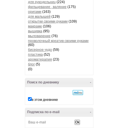
для рукодельниц
(224)
фильцевание , валяние
(175)
оригами
(163)
для малышей
(129)
открытки своими руками
(109)
макраме
(106)
вышивка
(95)
мыловарение
(76)
проволочный креатив своими руками
(60)
бисерное чудо
(59)
пластика
(52)
ароматерапия
(23)
блог
(5)
(0)
Поиск по дневнику
-
в этом дневнике
Подписка по e-mail
-