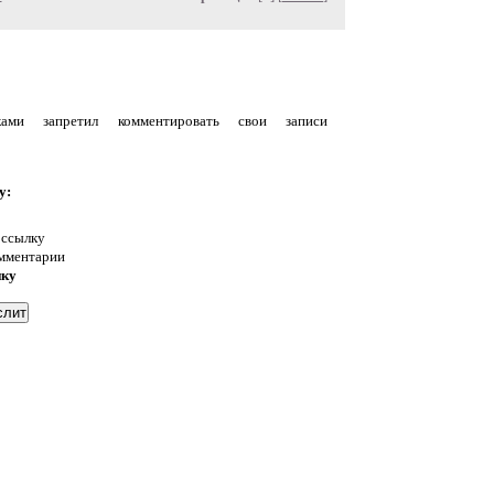
уками запретил комментировать свои записи
у:
 ссылку
омментарии
нку