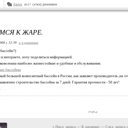
Авось
из (+ сутки) дневников
МСЯ К ЖАРЕ.
008 г. 12:59
+ в цитатник
 бассейн?)
 в интернете, хочу поделиться информацией.
лковолокна наиболее жизнестойкие и удобные в обслуживании.
вые бассейны
мый большой композитный бассейн в России, как заявляет производитель ,на это
заявленно строительство бассейна за 7 дней. Гарантия прочности - 50 лет!
.
« Пред. запись
—
К дневнику
—
След. запись 
ь