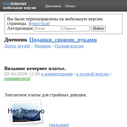
Live
Internet
Дневники
Личка
мобильная версия
Вы были перенаправлены на мобильную версию
страницы.
Вернуться!
Авторизация
Дневник
Подарки_своими_руками
Лента друзей
-
Дневник
-
Полная версия
Вязааное вечернее платье.
22-04-2008 12:26
к комментариям
-
к полной версии
-
понравилось!
Элегантное платье для стройных девушек.
[494x699]